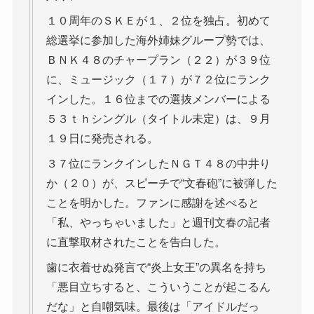
１０周年のＳＫＥが１、２位を独占。初めて
総選挙に参加した海外姉妹グループ勢では、
ＢＮＫ４８のチャープラン（２２）が３９位
に、ミュージック（１７）が７２位にランク
インした。１６位までの選抜メンバーによる
５３ｔｈシングル（タイトル未定）は、９月
１９日に発売される。
３７位にランクインしたＮＧＴ４８の中井り
か（２０）が、スピーチで“文春砲”に被弾した
ことを明かした。ファンに感謝を述べると
「私、やっちゃいました」と週刊文春の記者
に直撃取材されたことを告白した。
歯に衣着せぬ発言で“炎上女王”の異名を持ち
「悪目立ちすると、こういうことが起こるん
だな」と自嘲気味。最後は「アイドルだっ