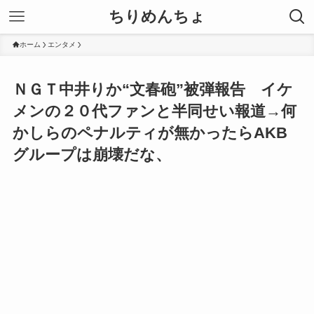
ちりめんちょ
ホーム
エンタメ
ＮＧＴ中井りか“文春砲”被弾報告 イケ
メンの２０代ファンと半同せい報道→何
かしらのペナルティが無かったらAKB
グループは崩壊だな、