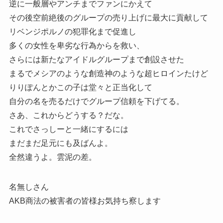
逆に一般層やアンチまでファンにかえて
その後空前絶後のグループの売り上げに最大に貢献して
リベンジポルノの犯罪化まで促進し
多くの女性を卑劣な行為からを救い、
さらには新たなアイドルグループまで創設させた
まるでメシアのような創造神のような超ヒロインたけど
りりぽんとかこの子は堂々と正当化して
自分の名を売るだけでグループ信頼を下げてる。
さあ、これからどうする？だな。
これでさっしーと一緒にするには
まだまだ足元にも及ばんよ。
全然違うよ。雲泥の差。
名無しさん
AKB商法の被害者の皆様お気持ち察します