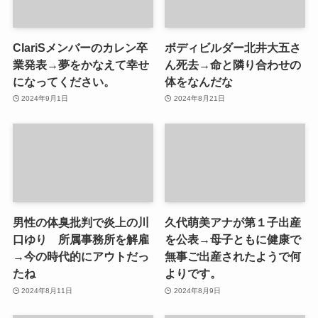
ClariSメンバーのカレン卒
ボディビルダー北井大五さ
業発表→夢をかなえて幸せ
ん死去→命と隣り合わせの
になってください。
体をなんだな
2024年9月1日
2024年8月21日
男性の体臭批判で炎上の川
久代萌美アナが第１子出産
口ゆり 所属事務所を解雇
を公表→母子ともに健康で
→今の時代的にアウトだっ
無事ご出産されたようで何
たね
よりです。
2024年8月11日
2024年8月9日