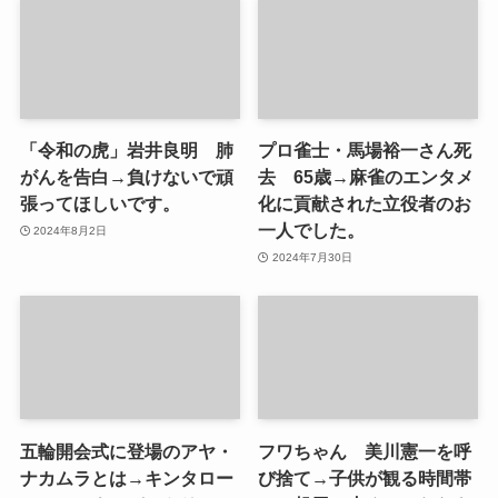
「令和の虎」岩井良明 肺
プロ雀士・馬場裕一さん死
がんを告白→負けないで頑
去 65歳→麻雀のエンタメ
張ってほしいです。
化に貢献された立役者のお
一人でした。
2024年8月2日
2024年7月30日
五輪開会式に登場のアヤ・
フワちゃん 美川憲一を呼
ナカムラとは→キンタロー
び捨て→子供が観る時間帯