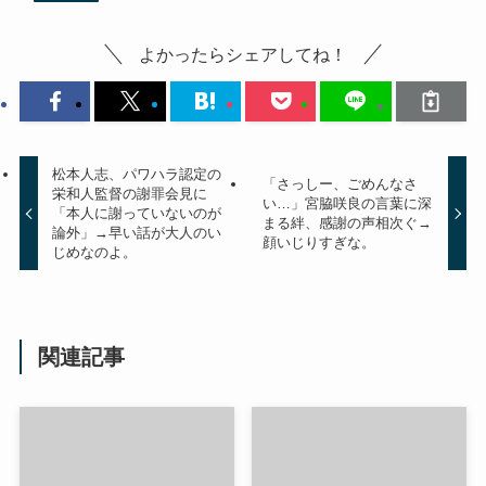
よかったらシェアしてね！
松本人志、パワハラ認定の
「さっしー、ごめんなさ
栄和人監督の謝罪会見に
い…」宮脇咲良の言葉に深
「本人に謝っていないのが
まる絆、感謝の声相次ぐ→
論外」→早い話が大人のい
顔いじりすぎな。
じめなのよ。
関連記事