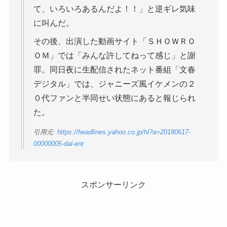
て、いろいろあるんだよ！！」と逆ギレ気味
に叫んだ。
その後、出演した動画サイト「ＳＨＯＷＲＯ
ＯＭ」では「みんな許してねって感じ」と謝
罪。同日夜に生配信されたネット番組「文春
デジタル」では、ジャニーズ風イケメンの２
０代ファンと半同せい状態にあると報じられ
た。
引用元:
https://headlines.yahoo.co.jp/hl?a=20180617-
00000005-dal-ent
スポンサーリンク