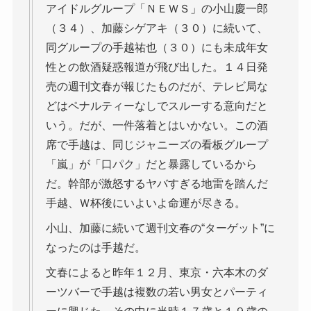
アイドルグループ「ＮＥＷＳ」の小山慶一郎
（３４）、加藤シゲアキ（３０）に続いて、
同グループの手越祐也（３０）にも未成年女
性との飲酒疑惑報道が飛び出した。１４日発
売の週刊文春が報じたものだが、テレビ局な
どはペナルティーなしでスルーする意向だと
いう。だが、一件落着とはいかない。この酒
席で手越は、同じジャニーズの看板グループ
「嵐」が「口パク」だと暴露しているから
だ。幹部が激怒するヤバすぎる地雷を踏んだ
手越、Ｗ杯後にいよいよ命運が尽きる。
小山、加藤に続いて週刊文春の“ターゲット”に
なったのは手越だ。
文春によると昨年１２月、東京・六本木のダ
ーツバーで手越は複数の若い男女とパーティ