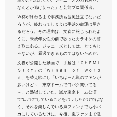
至かと思われたが、ジャニーズの力もあり、
なんとか逃げ切った」と芸能プロ関係者。
Ｗ杯が終わるまで事務所も波風は立てないだ
ろうが、終わってしまえば手越の命運は尽き
るだろう。その理由は、文春に報じられたよ
うに、未成年女性の前で歌ったカラオケの替
え歌にある。ジャニーズとしては、とてもじ
ゃないが、看過できるものではないためだ。
文春が公開した動画で、手越は「ＣＨＥＭＩ
ＳＴＲＹ」の「Ｗｉｎｇｓ ｏｆ Ｗｏｒｄ
ｓ」を替え歌にし「いちばーん嵐のファンが
多いけど～ 東京ドームで口パク聞いてる
～」と熱唱していた。嵐が東京ドーム公演
で“口パク”していることをバラしただけではな
く、それを楽しんでいる嵐ファンまでも小バ
カにしているだけに、今後、嵐ファンまで激