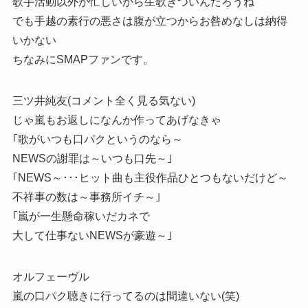
歌手活動以外が忙しいから生歌きついんだろうね
でも手越の素行の悪さは腹が立つからお咎めなしは納得
いかない
ちなみにSMAPファンです。
三ツ井純友(コメント全く見る気ない)
じゃ嵐もお返しになんか作ってあげなきゃ
｢歌がいつも口パクというのなら～
NEWSの謝罪は～いつも口先～｣
｢NEWS～･･･ヒット曲も主役作品ひとつもないだけど～
不祥事の数は～事務所イチ～｣
｢嵐が一生懸命稼いだカネで
大して仕事ないNEWSが豪遊～｣
オルフェーヴル
嵐の口パク聴きに行ってるのは間違いない(笑)