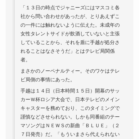
「１３日の時点でジャニーズにはマスコミ各
社から問い合わせがあったが、とりあえずこ
の一件には触れないように伝えた。未成年の
女性タレントサイドが飲酒していないと主張
していることから、それを盾に手越が処分さ
れることはなさそうだ」とはテレビ局関係
者。
まさかのノーペナルティー。そのワケはテレ
ビ局側の事情にあった。
手越は１４日（日本時間１５日）開幕のサッ
カーＷ杯ロシア大会で、日本テレビのメイン
キャスターを務めており、このタイミングで
謹慎などさせられない。しかも同番組のテー
マソングはＮＥＷＳの新曲「ＢＬＵＥ」（２
７日発売）だ。「もういまさら代えられない