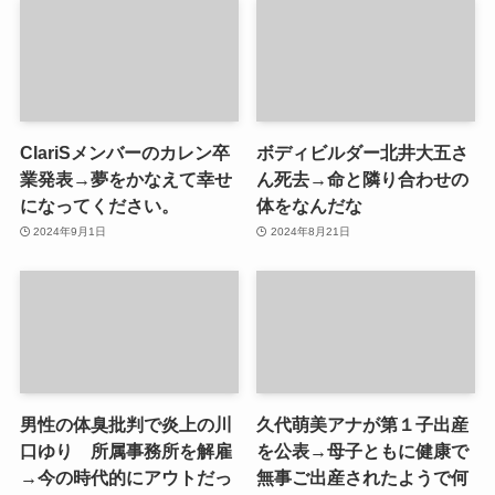
ClariSメンバーのカレン卒
ボディビルダー北井大五さ
業発表→夢をかなえて幸せ
ん死去→命と隣り合わせの
になってください。
体をなんだな
2024年9月1日
2024年8月21日
男性の体臭批判で炎上の川
久代萌美アナが第１子出産
口ゆり 所属事務所を解雇
を公表→母子ともに健康で
→今の時代的にアウトだっ
無事ご出産されたようで何