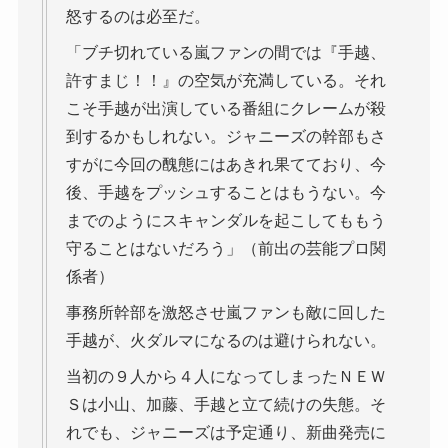
怒するのは必至だ。
「ブチ切れている嵐ファンの間では『手越、
許すまじ！！』の空気が充満している。それ
こそ手越が出演している番組にクレームが殺
到するかもしれない。ジャニーズの幹部もさ
すがに今回の醜態にはあきれ果てており、今
後、手越をプッシュすることはもうない。今
までのようにスキャンダルを起こしてももう
守ることはないだろう」（前出の芸能プロ関
係者）
事務所幹部を激怒させ嵐ファンも敵に回した
手越が、火ダルマになるのは避けられない。
当初の９人から４人になってしまったＮＥＷ
Ｓは小山、加藤、手越と立て続けの失態。そ
れでも、ジャニーズは予定通り、新曲発売に