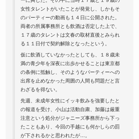
ーに興じた。その中に当時１７歳と１９歳の
女性タレントがいたことが発覚し、しかもそ
のパーティーの動画も１４日に公開された。
両者の所属事務所とも飲酒は否定した上で、
１７歳のタレントは文春の取材直後とみられ
る１１日付で契約解除となったという。
仮に飲酒していなかったとしても、１８歳未
満の青少年を深夜に出歩かせることは東京都
の条例に抵触し、そのようなパーティーへの
出席を止めなかった周囲の人間も問題だと言
わざるを得ない。
先週、未成年女性にイッキ飲みを強要したと
の報道を受け、小山は活動自粛、加藤は厳重
注意という処分がジャニーズ事務所から下っ
たこともあり、今回の手越にも何かしらの罰
が下されるかと思われたが…。