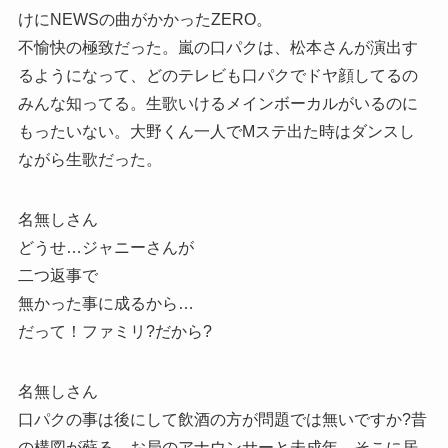
けにNEWSの曲がかかったZERO。
不愉快の極致だった。嵐の口パクは、松本さんが演出す
るようになって、どのテレビも口パクでドヤ顔してるの
みんな知ってる。生歌いけるメインボーカルがいるのに
もったいない。大野くん一人でMステ出た時はダンスし
ながら生歌だった。
名無しさん
どうせ…ジャニーさんが
二つ返事で
無かった事に成るから…
だって！ファミリ?だから?
名無しさん
口パクの事は後にして飲酒の方が問題では無いですか?昔
の構図が蘇る。お局のアナウンサーと未成年。そこに居