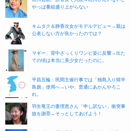
やっぱ番組盛り上がらない
キムタク＆静香次女がモデルデビュー→親は
公表しない方が良かったのでは？
マギー、背中ざっくりワンピ姿に反響→出た
ての頃は本当に美少女だったのに。
平昌五輪：民間主催行事では「独島入り韓半
島旗」使用へ→いや、普通にあかんやろこ
れ。
羽生竜王の妻理恵さん「申し訳ない」衝突事
故を謝罪→そっとしてあげよう！