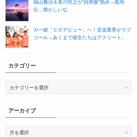
福山雅治＆香川照之が“自然愛”熱弁→龍馬
伝…懐かしいな
カー娘「ＣＤデビュー」へ！音楽業界がラブ
コール→あくまで彼女たちはアスリート。
カテゴリー
カ
テ
ゴ
リ
アーカイブ
ー
ア