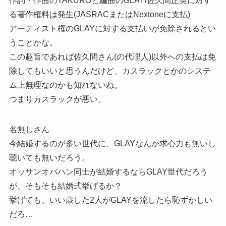
作詞・作曲のTAKUROと編曲のGLAY/佐久間正英に対す
る著作権料は発生(JASRACまたはNextoneに支払)
アーティスト権のGLAYに対する支払いが免除されるとい
うことかな。
この趣旨であれば佐久間さん(の代理人)以外への支払は免
除してもいいと思うんだけど、カスラックとかのシステ
ム上無理なのかも知れないね。
つまりカスラックが悪い。
名無しさん
今結婚するのが多い世代に、GLAYなんか求心力も無いし
聴いても無いだろう。
オッサンオバハン同士が結婚するならGLAY世代だろう
が、そもそも結婚式挙げるか？
挙げても、いい歳した2人がGLAYを流したら恥ずかしい
だろ…