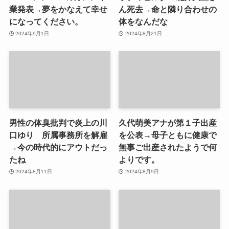
業発表→夢をかなえて幸せ
ん死去→命と隣り合わせの
になってください。
体をなんだな
2024年9月1日
2024年8月21日
男性の体臭批判で炎上の川
久代萌美アナが第１子出産
口ゆり 所属事務所を解雇
を公表→母子ともに健康で
→今の時代的にアウトだっ
無事ご出産されたようで何
たね
よりです。
2024年8月11日
2024年8月9日