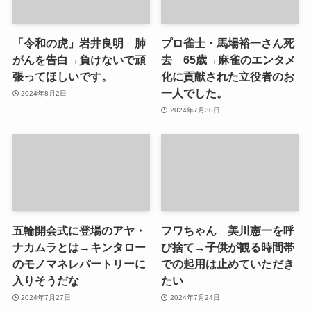
「令和の虎」岩井良明 肺
プロ雀士・馬場裕一さん死
がんを告白→負けないで頑
去 65歳→麻雀のエンタメ
張ってほしいです。
化に貢献された立役者のお
一人でした。
2024年8月2日
2024年7月30日
五輪開会式に登場のアヤ・
フワちゃん 美川憲一を呼
ナカムラとは→キンタロー
び捨て→子供が観る時間帯
のモノマネレパートリーに
での起用は止めていただき
入りそうだな
たい
2024年7月27日
2024年7月24日