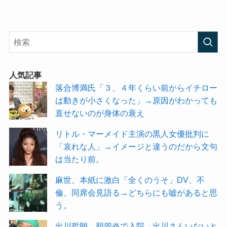
人気記事
落合博満氏「３、４年くらい前からイチロー
は動きが小さくなった」→原因がわかっても
直せないのが身体の衰え
リトル・マーメイド主演の黒人女優批判に
「哀れな人」→イメージと違うのだから文句
は当たり前。
麻世、本紙に激白「全くのうそ」DV、不
倫、同席会見語る→どちらにも嘘があると思
う。
出川哲朗、胆管炎で入院→出川さんいないと