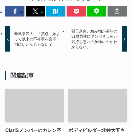
朝日奈央、編み物が趣味の
春風亭昇太、「笑点」始ま
31歳男性にドン引き→何が
って以来の不祥事を謝罪→
気持ち悪いのか怖いのかわ
別にいいんじゃない？
からない。
関連記事
ClariSメンバーのカレン卒
ボディビルダー北井大五さ