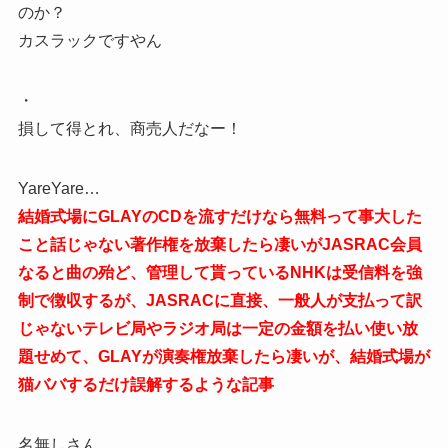
のか？
カスラックですやん
・
損して得とれ、商売人だなー！
YareYare…
結婚式場にGLAYのCDを流すだけなら無料って事大した
こと話じゃない著作権を放棄したら凄いがJASRAC会員
なると曲の殆ど、管理して貰っているNHKは受信料を強
制で徴収するが、JASRACに直接、一般人が支払って訳
じゃないテレビ局やラジオ局は一定の金額を払い使い放
題せめて、GLAYが演奏権放棄したら凄いが、結婚式場が
猫ババするだけ誤解するような記事
名無しさん