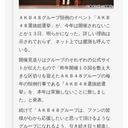
ＡＫＢ４８グループ恒例のイベント「ＡＫＢ
４８選抜総選挙」が、今年は開催されないこ
とが１３日、明らかになった。詳しい理由は
示されておらず、ネット上では臆測も呼んで
いる。
開催見送りはグループのそれぞれの公式サイ
トが伝えたもので「昨年開催１０回を数え大
きな区切りを迎えたＡＫＢ４８グループの毎
年の恒例行事である『ＡＫＢ４８選抜総選
挙』を、本年は実施しないことに致しまし
た」と発表。
続けて「ＡＫＢ４８グループは、ファンの皆
様が心から応援したいと思って頂けるような
グループになれるよう、引き続き日々精進し