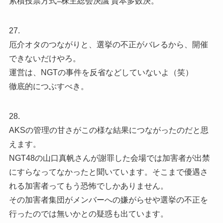
累積投票方式=株主総会決議 資本多数決。
27.
厄介オタのつながりと、選挙の不正がバレるから、開催
できないだけやろ。
運営は、NGTの事件を反省などしていないよ（笑）
徹底的につぶすべき。
28.
AKSの管理の甘さがこの様な結果につながったのだと思
えます。
NGT48の山口真帆さんが謝罪した会場では加害者が出禁
にすらなってなかったと聞いています。そこまで優遇さ
れる加害者ってもう恐怖でしかありません。
その加害者集団がメンバーへの嫌がらせや選挙の不正を
行ったのでは無いかとの疑惑も出ています。