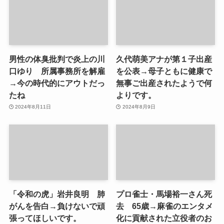
男性の体臭批判で炎上の川
久代萌美アナが第１子出産
口ゆり 所属事務所を解雇
を公表→母子ともに健康で
→今の時代的にアウトだっ
無事ご出産されたようで何
たね
よりです。
2024年8月11日
2024年8月9日
「令和の虎」岩井良明 肺
プロ雀士・馬場裕一さん死
がんを告白→負けないで頑
去 65歳→麻雀のエンタメ
張ってほしいです。
化に貢献された立役者のお