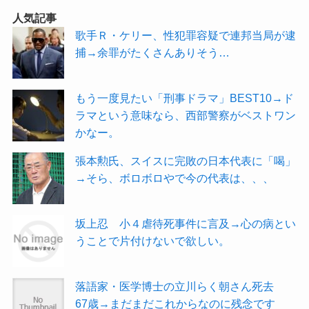
人気記事
歌手Ｒ・ケリー、性犯罪容疑で連邦当局が逮
捕→余罪がたくさんありそう…
もう一度見たい「刑事ドラマ」BEST10→ド
ラマという意味なら、西部警察がベストワン
かなー。
張本勲氏、スイスに完敗の日本代表に「喝」
→そら、ボロボロやで今の代表は、、、
坂上忍 小４虐待死事件に言及→心の病とい
うことで片付けないで欲しい。
落語家・医学博士の立川らく朝さん死去
67歳→まだまだこれからなのに残念です