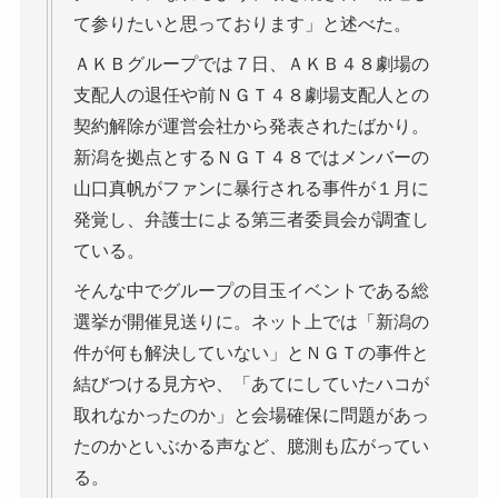
て参りたいと思っております」と述べた。
ＡＫＢグループでは７日、ＡＫＢ４８劇場の
支配人の退任や前ＮＧＴ４８劇場支配人との
契約解除が運営会社から発表されたばかり。
新潟を拠点とするＮＧＴ４８ではメンバーの
山口真帆がファンに暴行される事件が１月に
発覚し、弁護士による第三者委員会が調査し
ている。
そんな中でグループの目玉イベントである総
選挙が開催見送りに。ネット上では「新潟の
件が何も解決していない」とＮＧＴの事件と
結びつける見方や、「あてにしていたハコが
取れなかったのか」と会場確保に問題があっ
たのかといぶかる声など、臆測も広がってい
る。