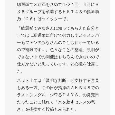
総選挙で３連覇を含めて１位４回、４月にＡ
ＫＢグループを卒業するＨＫＴ４８の指原莉
乃（２６）はツイッターで、
「総選挙でみなさんに知ってもらえた自分と
しては…総選挙に向けて努力しているメンバ
ーもファンのみなさんのこともわかっている
ので複雑です…。色々なことの整理、説明が
できない中での開催はもちろんできないので
仕方がないと思っています」と心境を吐露し
た。
ネット上では「賢明な判断」と支持する意見
もある一方、この日が指原のＡＫＢ４８での
ラストシングル「ジワるＤＡＹＳ」の発売日
だったことに触れて「水を差すセンスの悪
さ」を指摘する投稿もみられた。