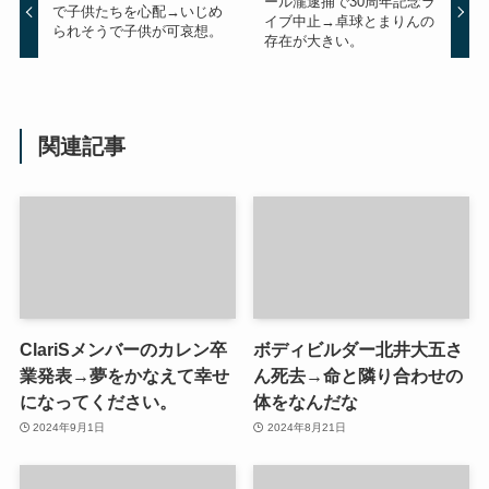
ール瀧逮捕で30周年記念ラ
で子供たちを心配→いじめ
イブ中止→卓球とまりんの
られそうで子供が可哀想。
存在が大きい。
関連記事
ClariSメンバーのカレン卒
ボディビルダー北井大五さ
業発表→夢をかなえて幸せ
ん死去→命と隣り合わせの
になってください。
体をなんだな
2024年9月1日
2024年8月21日