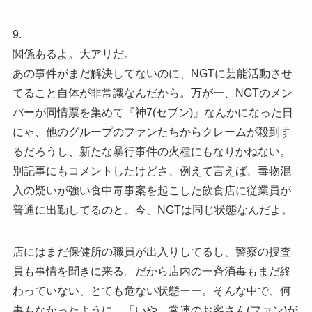
9.
関係あるよ。大アリだ。
あの事件がまだ解決してないのに、NGTに芸能活動させ
てること自体が非常識なんだから。万が一、NGTのメン
バーが同情票を集めて『神7(セブン)』なんかになった日
にゃ、他のグループのファンたちからクレームが殺到す
るだろうし、新たな暴行事件の火種にもなりかねない。
別記事にもコメントしたけどさ、例えて言えば、毒物混
入の疑いが強い食中毒事案を起こした飲食店に従業員が
普通に出勤してるのと、今、NGTは同じ状態なんだよ。
店にはまだ保健所の職員が出入りしてるし、警察の捜査
員も事情を聞きに来る。だから店内の一斉消毒もまだ終
わっていない、とても危ない状態ーー。そんな中で、何
事もなかったように、「いや、常連のお客さん(ファン)が