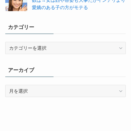
数は→女は顔や容姿も大事だがインテリより
愛嬌のある子の方がモテる
カテゴリー
カ
テ
ゴ
リ
アーカイブ
ー
ア
ー
カ
イ
ブ