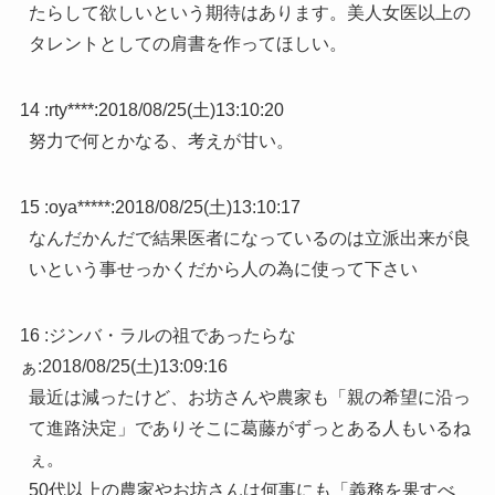
たらして欲しいという期待はあります。美人女医以上の
タレントとしての肩書を作ってほしい。
14 :
rty****
:
2018/08/25(土)13:10:20
努力で何とかなる、考えが甘い。
15 :
oya*****
:
2018/08/25(土)13:10:17
なんだかんだで結果医者になっているのは立派出来が良
いという事せっかくだから人の為に使って下さい
16 :
ジンバ・ラルの祖であったらな
ぁ
:
2018/08/25(土)13:09:16
最近は減ったけど、お坊さんや農家も「親の希望に沿っ
て進路決定」でありそこに葛藤がずっとある人もいるね
ぇ。
50代以上の農家やお坊さんは何事にも「義務を果すべ