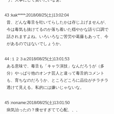
43 :
kak*****
:
2018/08/25(土)13:02:04
昔、どんな毒舌を吐いてらしたかは存じ上げませんが、
今は毒気も抜けてるのか落ち着いた穏やかな語り口調で
話されますよね。いろいろなご苦労や葛藤もあって、今
があるのではないでしょうか。
44 :
１２３a
:
2018/08/25(土)13:01:53
ある意味で、毒舌も「キャラ演技」なんだろうが（多
分）やっぱり他のオンナ芸人と違って毒舌的コメント
も、育ちなのだろうか、ところどころに品位がチラチラ
透けて見える。私的には嫌いじゃないな。
45 :
noname
:
2018/08/25(土)13:01:50
病気治ったの？痩せすぎてて心配、、、