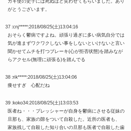
ガキ使の史子には死ぬほど笑わせてもらいました。あり
がとうございます。
37 :
cnj*****
:
2018/08/25(土)13:04:16
おそらく鬱病ですよね。頑張り過ぎに多い病気自分では
気が進まずワクワクしない事をしないといけないと言い
聞かせてムチを打つブレーキ(心が拒否状態)を踏みなが
らアクセル(無理に頑張る)を踏んでる
38 :
rik*****
:
2018/08/25(土)13:04:06
痩せすぎ 心配だね
39 :
koko34
:
2018/08/25(土)13:03:53
医者ね・・・プレッシャーが自身を鬱病にさせる従妹の
旦那も、家族の隙をついて自殺した。近所の医者も、
家族残して自殺した知り合いの旦那も医者で自殺した歯