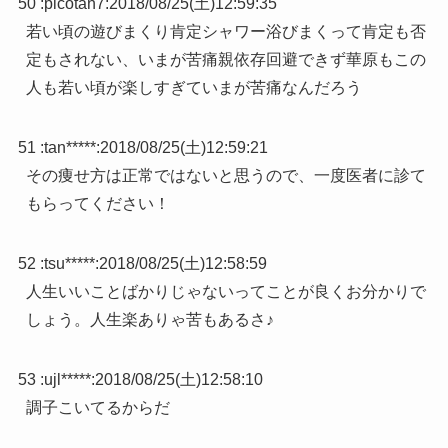
50 :
picotan7
:
2018/08/25(土)12:59:35
若い頃の遊びまくり肯定シャワー浴びまくって肯定も否
定もされない、いまが苦痛親依存回避できず華原もこの
人も若い頃が楽しすぎていまが苦痛なんだろう
51 :
tan*****
:
2018/08/25(土)12:59:21
その痩せ方は正常ではないと思うので、一度医者に診て
もらってください！
52 :
tsu*****
:
2018/08/25(土)12:58:59
人生いいことばかりじゃないってことが良くお分かりで
しょう。人生楽ありゃ苦もあるさ♪
53 :
ujl*****
:
2018/08/25(土)12:58:10
調子こいてるからだ