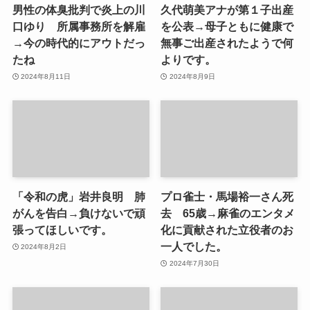
男性の体臭批判で炎上の川
久代萌美アナが第１子出産
口ゆり 所属事務所を解雇
を公表→母子ともに健康で
→今の時代的にアウトだっ
無事ご出産されたようで何
たね
よりです。
2024年8月11日
2024年8月9日
「令和の虎」岩井良明 肺
プロ雀士・馬場裕一さん死
がんを告白→負けないで頑
去 65歳→麻雀のエンタメ
張ってほしいです。
化に貢献された立役者のお
一人でした。
2024年8月2日
2024年7月30日