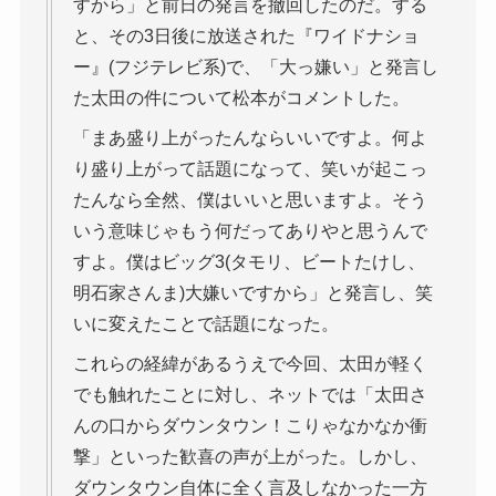
すから」と前日の発言を撤回したのだ。する
と、その3日後に放送された『ワイドナショ
ー』(フジテレビ系)で、「大っ嫌い」と発言し
た太田の件について松本がコメントした。
「まあ盛り上がったんならいいですよ。何よ
り盛り上がって話題になって、笑いが起こっ
たんなら全然、僕はいいと思いますよ。そう
いう意味じゃもう何だってありやと思うんで
すよ。僕はビッグ3(タモリ、ビートたけし、
明石家さんま)大嫌いですから」と発言し、笑
いに変えたことで話題になった。
これらの経緯があるうえで今回、太田が軽く
でも触れたことに対し、ネットでは「太田さ
んの口からダウンタウン！こりゃなかなか衝
撃」といった歓喜の声が上がった。しかし、
ダウンタウン自体に全く言及しなかった一方