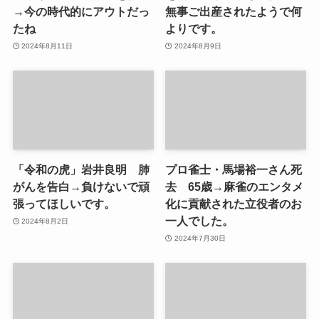
→今の時代的にアウトだっ
無事ご出産されたようで何
たね
よりです。
2024年8月11日
2024年8月9日
「令和の虎」岩井良明 肺
プロ雀士・馬場裕一さん死
がんを告白→負けないで頑
去 65歳→麻雀のエンタメ
張ってほしいです。
化に貢献された立役者のお
一人でした。
2024年8月2日
2024年7月30日