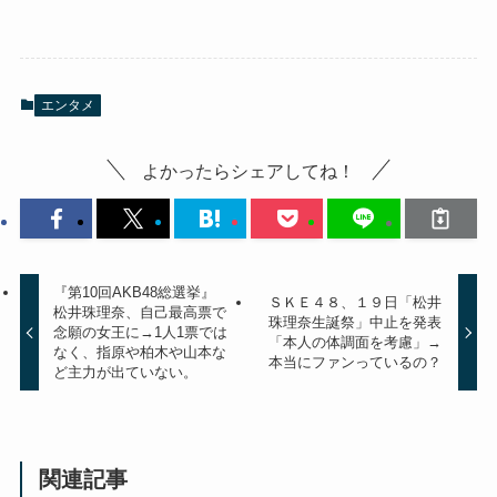
エンタメ
よかったらシェアしてね！
『第10回AKB48総選挙』
ＳＫＥ４８、１９日「松井
松井珠理奈、自己最高票で
珠理奈生誕祭」中止を発表
念願の女王に→1人1票では
「本人の体調面を考慮」→
なく、指原や柏木や山本な
本当にファンっているの？
ど主力が出ていない。
関連記事