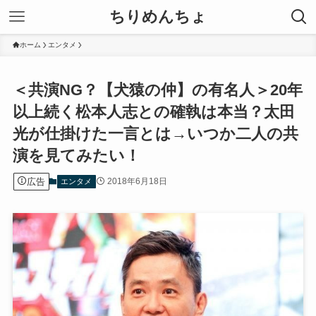
ちりめんちょ
ホーム
エンタメ
＜共演NG？【犬猿の仲】の有名人＞20年
以上続く松本人志との確執は本当？太田
光が仕掛けた一言とは→いつか二人の共
演を見てみたい！
広告
2018年6月18日
エンタメ