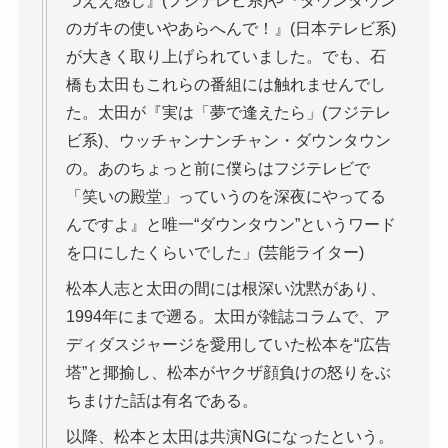
つええ感じ』(フジテレビ系)や『ダウンタウン
のガキの使いやあらへんで！』(日本テレビ系)
が大きく取り上げられていました。でも、石
橋も太田もこれらの番組には触れませんでし
た。太田が『実は「夢で逢えたら」(フジテレ
ビ系)、ウッチャンナンチャン・ダウンタウン
の。あのちょっと前に僕らはフジテレビで
「笑いの殿堂」っていうのを深夜にやってる
んですよ』と唯一“ダウンタウン”というワード
を口にしたくらいでした」(芸能ライター)
松本人志と太田の間には根深い沈黙があり、
1994年にまで遡る。太田が雑誌コラムで、ア
ディダスジャージを愛用していた松本を“広告
塔”と揶揄し、松本がヤクザ顔負けの怒りをぶ
ちまけた話は有名である。
以降、松本と太田は共演NGになったという。