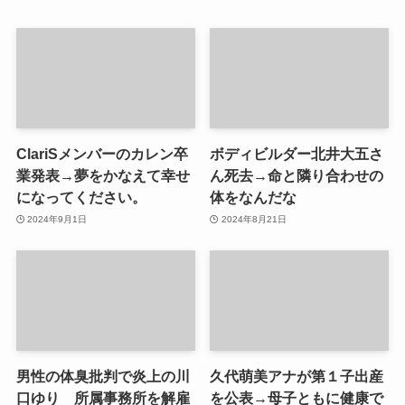
ClariSメンバーのカレン卒
ボディビルダー北井大五さ
業発表→夢をかなえて幸せ
ん死去→命と隣り合わせの
になってください。
体をなんだな
2024年9月1日
2024年8月21日
男性の体臭批判で炎上の川
久代萌美アナが第１子出産
口ゆり 所属事務所を解雇
を公表→母子ともに健康で