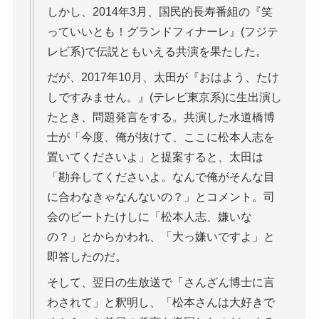
しかし、2014年3月、国民的長寿番組の『笑
っていいとも！グランドフィナーレ』(フジテ
レビ系)で伝説ともいえる共演を果たした。
だが、2017年10月、太田が『おはよう、たけ
しですみません。』(テレビ東京系)に生出演し
たとき、問題発言をする。共演した水道橋博
士が「今度、俺が抜けて、ここに松本人志を
置いてくださいよ」と提案すると、太田は
「勘弁してくださいよ。なんで俺がそんな目
に合わなきゃなんないの？」とコメント。司
会のビートたけしに「松本人志、嫌いな
の？」とからかわれ、「大っ嫌いですよ」と
即答したのだ。
そして、翌日の生放送で「さんざん博士に言
わされて」と釈明し、「松本さんは大好きで