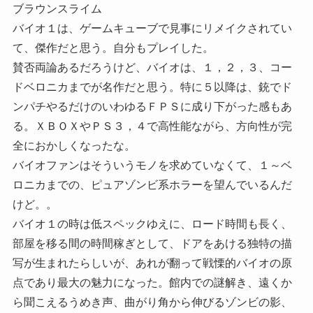
ブラウンスライム
バイオ１は、ゲームキューブで見事にリメイクされてい
て、傑作だと思う。自分もプレイした。
賛否両論あるだろうけど、バイオは、１，２，３、コー
ドベロニカまでが名作だと思う。特に５以降は、銃でド
ンパチやるだけのいわゆるＦＰＳに成り下がった感もあ
る。ＸＢＯＸやＰＳ３，４で高性能ながら、方向性が完
全におかしくなったな。
バイオファンはそういうモノを求めていなくて、１～ベ
ロニカまでの、ピュアゾンビ系ホラーを望んでいるんだ
けど。。
バイオ１の時は低スペックゆえに、ロード時間も長く、
部屋を移る間の時間稼ぎとして、ドアをあける独特の描
写が生まれたらしいが、あれが翻って戦慄的バイオの原
点であり最大の魅力になった。館内での謎解き、遠くか
ら聞こえるうめき声、曲がり角から伸びるゾンビの影、