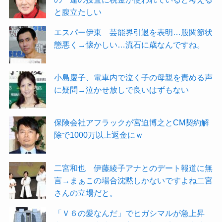
と腹立たしい
エスパー伊東 芸能界引退を表明…股関節状
態悪く→懐かしい…流石に歳なんですね。
小島慶子、電車内で泣く子の母親を責める声
に疑問→泣かせ放しで良いはずもない
保険会社アフラックが宮迫博之とCM契約解
除で1000万以上返金にｗ
二宮和也 伊藤綾子アナとのデート報道に無
言→まぁこの場合沈黙しかないですよね二宮
さんの立場だと。
「Ｖ６の愛なんだ」でヒガシマルが急上昇