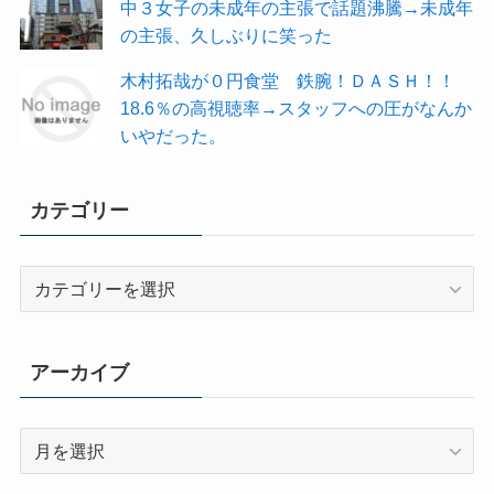
中３女子の未成年の主張で話題沸騰→未成年
の主張、久しぶりに笑った
木村拓哉が０円食堂 鉄腕！ＤＡＳＨ！！
18.6％の高視聴率→スタッフへの圧がなんか
いやだった。
カテゴリー
カ
テ
ゴ
リ
アーカイブ
ー
ア
ー