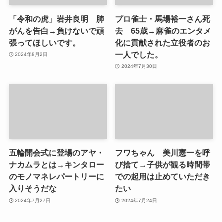
「令和の虎」岩井良明 肺
プロ雀士・馬場裕一さん死
がんを告白→負けないで頑
去 65歳→麻雀のエンタメ
張ってほしいです。
化に貢献された立役者のお
一人でした。
2024年8月2日
2024年7月30日
五輪開会式に登場のアヤ・
フワちゃん 美川憲一を呼
ナカムラとは→キンタロー
び捨て→子供が観る時間帯
のモノマネレパートリーに
での起用は止めていただき
入りそうだな
たい
2024年7月27日
2024年7月24日