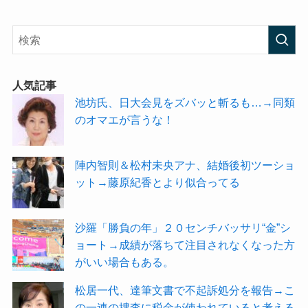
人気記事
池坊氏、日大会見をズバッと斬るも…→同類
のオマエが言うな！
陣内智則＆松村未央アナ、結婚後初ツーショ
ット→藤原紀香とより似合ってる
沙羅「勝負の年」２０センチバッサリ“金”シ
ョート→成績が落ちて注目されなくなった方
がいい場合もある。
松居一代、達筆文書で不起訴処分を報告→こ
の一連の捜査に税金が使われていると考える