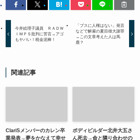
「ブスに人権はない」発言
今井絵理子議員 ＲＡＤＷ
などで解雇の夏目雄大謝罪
ＩＭＰＳ批判に苦言→アゴ
→この文章考えた人は馬
もヤバい！税金泥棒！
鹿？
関連記事
ClariSメンバーのカレン卒
ボディビルダー北井大五さ
業発表→夢をかなえて幸せ
ん死去→命と隣り合わせの