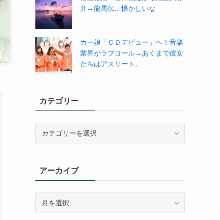
弁→龍馬伝…懐かしいな
カー娘「ＣＤデビュー」へ！音楽
業界がラブコール→あくまで彼女
たちはアスリート。
カテゴリー
カ
テ
ゴ
リ
アーカイブ
ー
ア
ー
カ