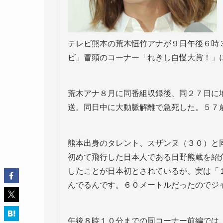
テレビ熊本の荒木恒竹アナが９日午後６時
ビ」冒頭のコーナー「れきし自慢大賞！」
荒木アナ８月に同番組収録後、同２７日に
送。同日中に大動脈解離で急死した。５７
熊本出身のタレント、スザンヌ（３０）と
初めて飛行した日本人である日野熊蔵を紹
したことが日本初とされているが、実は「
んでるんです。６０メートルだったのでジ
午後８時１０分までの同コーナー前編では