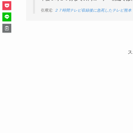
引用元:
２７時間テレビ収録後に急死したテレビ熊本
ス