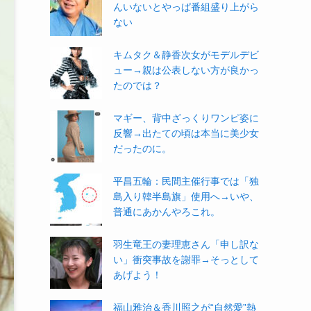
んいないとやっぱ番組盛り上がら
ない
キムタク＆静香次女がモデルデビ
ュー→親は公表しない方が良かっ
たのでは？
マギー、背中ざっくりワンピ姿に
反響→出たての頃は本当に美少女
だったのに。
平昌五輪：民間主催行事では「独
島入り韓半島旗」使用へ→いや、
普通にあかんやろこれ。
羽生竜王の妻理恵さん「申し訳な
い」衝突事故を謝罪→そっとして
あげよう！
福山雅治＆香川照之が“自然愛”熱