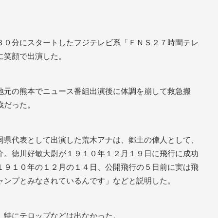
３０分にスタートしたフジテレビ系「ＦＮＳ２７時間テレ
に笑顔で出演した。
地元の熊本でニュース番組出演後に体調を崩して救急搬
歳だった。
同県代表として出演した荒木アナは、郷土の偉人として、
介。徳川好敏大尉が１９１０年１２月１９日に飛行に成功
１９１０年の１２月の１４日、公開飛行の５日前に実は飛
ャンプとみなされているんです」などと説明した。
、特にテロップなどは出なかった。