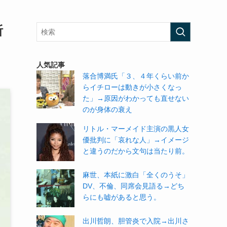
祈
人気記事
落合博満氏「３、４年くらい前か
らイチローは動きが小さくなっ
た」→原因がわかっても直せない
のが身体の衰え
リトル・マーメイド主演の黒人女
優批判に「哀れな人」→イメージ
と違うのだから文句は当たり前。
麻世、本紙に激白「全くのうそ」
DV、不倫、同席会見語る→どち
らにも嘘があると思う。
出川哲朗、胆管炎で入院→出川さ