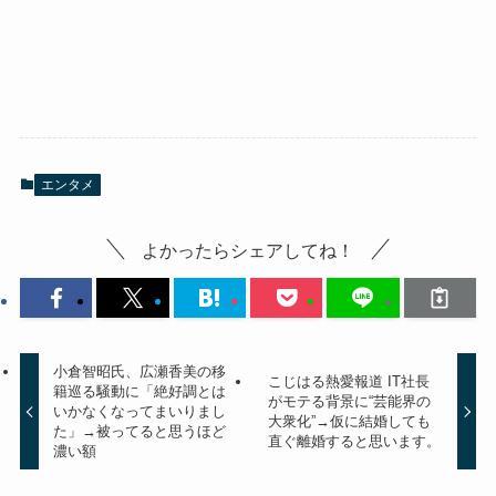
エンタメ
よかったらシェアしてね！
小倉智昭氏、広瀬香美の移
こじはる熱愛報道 IT社長
籍巡る騒動に「絶好調とは
がモテる背景に“芸能界の
いかなくなってまいりまし
大衆化”→仮に結婚しても
た」→被ってると思うほど
直ぐ離婚すると思います。
濃い額