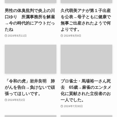
男性の体臭批判で炎上の川
久代萌美アナが第１子出産
口ゆり 所属事務所を解雇
を公表→母子ともに健康で
→今の時代的にアウトだっ
無事ご出産されたようで何
たね
よりです。
2024年8月11日
2024年8月9日
「令和の虎」岩井良明 肺
プロ雀士・馬場裕一さん死
がんを告白→負けないで頑
去 65歳→麻雀のエンタメ
張ってほしいです。
化に貢献された立役者のお
一人でした。
2024年8月2日
2024年7月30日