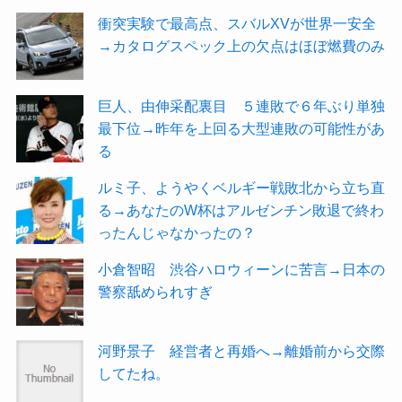
衝突実験で最高点、スバルXVが世界一安全
→カタログスペック上の欠点はほぼ燃費のみ
巨人、由伸采配裏目 ５連敗で６年ぶり単独
最下位→昨年を上回る大型連敗の可能性があ
る
ルミ子、ようやくベルギー戦敗北から立ち直
る→あなたのW杯はアルゼンチン敗退で終わ
ったんじゃなかったの？
小倉智昭 渋谷ハロウィーンに苦言→日本の
警察舐められすぎ
河野景子 経営者と再婚へ→離婚前から交際
してたね。