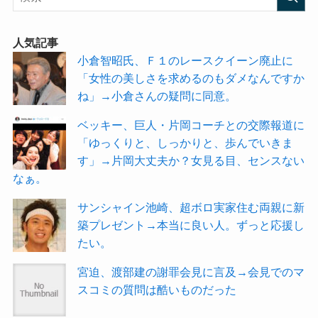
人気記事
小倉智昭氏、Ｆ１のレースクイーン廃止に
「女性の美しさを求めるのもダメなんですか
ね」→小倉さんの疑問に同意。
ベッキー、巨人・片岡コーチとの交際報道に
「ゆっくりと、しっかりと、歩んでいきま
す」→片岡大丈夫か？女見る目、センスない
なぁ。
サンシャイン池崎、超ボロ実家住む両親に新
築プレゼント→本当に良い人。ずっと応援し
たい。
宮迫、渡部建の謝罪会見に言及→会見でのマ
スコミの質問は酷いものだった