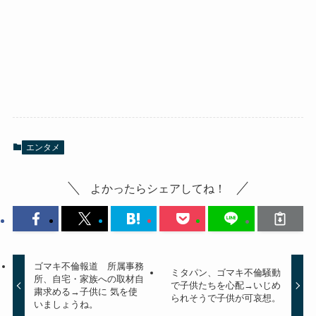
エンタメ
よかったらシェアしてね！
ゴマキ不倫報道 所属事務
ミタパン、ゴマキ不倫騒動
所、自宅・家族への取材自
で子供たちを心配→いじめ
粛求める→子供に 気を使
られそうで子供が可哀想。
いましょうね。