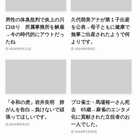
男性の体臭批判で炎上の川
久代萌美アナが第１子出産
口ゆり 所属事務所を解雇
を公表→母子ともに健康で
→今の時代的にアウトだっ
無事ご出産されたようで何
たね
よりです。
2024年8月11日
2024年8月9日
「令和の虎」岩井良明 肺
プロ雀士・馬場裕一さん死
がんを告白→負けないで頑
去 65歳→麻雀のエンタメ
張ってほしいです。
化に貢献された立役者のお
一人でした。
2024年8月2日
2024年7月30日