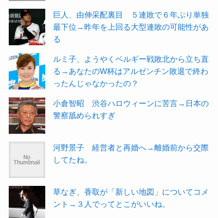
巨人、由伸采配裏目 ５連敗で６年ぶり単独
最下位→昨年を上回る大型連敗の可能性があ
る
ルミ子、ようやくベルギー戦敗北から立ち直
る→あなたのW杯はアルゼンチン敗退で終わ
ったんじゃなかったの？
小倉智昭 渋谷ハロウィーンに苦言→日本の
警察舐められすぎ
河野景子 経営者と再婚へ→離婚前から交際
してたね。
草なぎ、香取が「新しい地図」についてコメ
ント→３人でってとこがいいね。