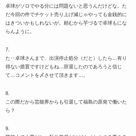
卓球がソロでやる分には問題ないと思うんだけどな。た
だ今回の件でチケット売り上げ減じゃやっても金銭的に
はきついかもしれないが。頼むから芋づるで卓球もにな
らんように。
7.
た‥卓球さんまで、出演停止処分（だと）したら…有り
得ない措置ですけどもね…辞退したのであろうと信じ
て…コメントを〆させて頂きます…。
8.
この際だから芸能界からも引退して福島の原発で働いた
ら？
9.