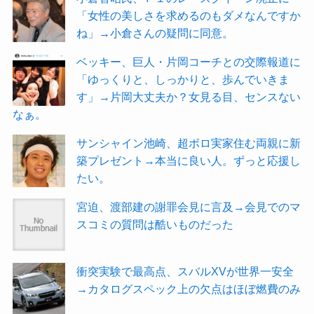
「女性の美しさを求めるのもダメなんですか
ね」→小倉さんの疑問に同意。
ベッキー、巨人・片岡コーチとの交際報道に
「ゆっくりと、しっかりと、歩んでいきま
す」→片岡大丈夫か？女見る目、センスない
なぁ。
サンシャイン池崎、超ボロ実家住む両親に新
築プレゼント→本当に良い人。ずっと応援し
たい。
宮迫、渡部建の謝罪会見に言及→会見でのマ
スコミの質問は酷いものだった
衝突実験で最高点、スバルXVが世界一安全
→カタログスペック上の欠点はほぼ燃費のみ