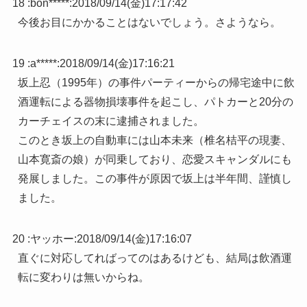
18 :
bon*****
:
2018/09/14(金)17:17:42
今後お目にかかることはないでしょう。さようなら。
19 :
a*****
:
2018/09/14(金)17:16:21
坂上忍（1995年）の事件パーティーからの帰宅途中に飲
酒運転による器物損壊事件を起こし、パトカーと20分の
カーチェイスの末に逮捕されました。
このとき坂上の自動車には山本未来（椎名桔平の現妻、
山本寛斎の娘）が同乗しており、恋愛スキャンダルにも
発展しました。この事件が原因で坂上は半年間、謹慎し
ました。
20 :
ヤッホー
:
2018/09/14(金)17:16:07
直ぐに対応してればってのはあるけども、結局は飲酒運
転に変わりは無いからね。