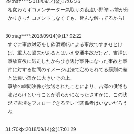
29 :
hat*****
:
2018/09/14(金)17:02:26
相変わらずコメンテーター気取りの勘違い野郎!お前が分
かりきったコメントしなくても、皆んな解ってるから!
30 :
nag*****
:
2018/09/14(金)17:02:22
すぐに事故対応をし飲酒運転による事故ですませとけ
ば、重大な過失があるとはいえ交通事故だけど、吉澤は
事故直後に逃走したからひき逃げ事件になった事故と事
件に対する世間のイメージは法で定められてる罰則の差
とは違い遥かに大きいその上、
事故の瞬間映像が放送されたことにより、吉澤の供述も
嘘だらけということが明らかになったさすがに、この状
況で吉澤をフォローできるテレビ関係者はいないだろう
ね
31 :
70kjx
:
2018/09/14(金)17:01:29