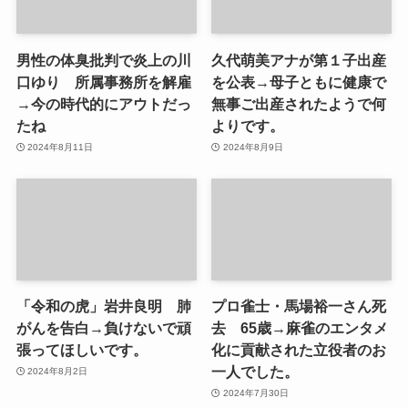
男性の体臭批判で炎上の川
久代萌美アナが第１子出産
口ゆり 所属事務所を解雇
を公表→母子ともに健康で
→今の時代的にアウトだっ
無事ご出産されたようで何
たね
よりです。
2024年8月11日
2024年8月9日
「令和の虎」岩井良明 肺
プロ雀士・馬場裕一さん死
がんを告白→負けないで頑
去 65歳→麻雀のエンタメ
張ってほしいです。
化に貢献された立役者のお
一人でした。
2024年8月2日
2024年7月30日