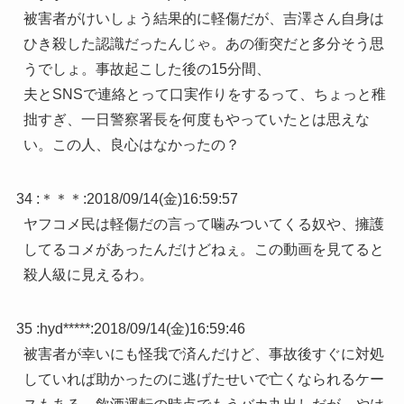
被害者がけいしょう結果的に軽傷だが、吉澤さん自身は
ひき殺した認識だったんじゃ。あの衝突だと多分そう思
うでしょ。事故起こした後の15分間、
夫とSNSで連絡とって口実作りをするって、ちょっと稚
拙すぎ、一日警察署長を何度もやっていたとは思えな
い。この人、良心はなかったの？
34 :
＊＊＊
:
2018/09/14(金)16:59:57
ヤフコメ民は軽傷だの言って噛みついてくる奴や、擁護
してるコメがあったんだけどねぇ。この動画を見てると
殺人級に見えるわ。
35 :
hyd*****
:
2018/09/14(金)16:59:46
被害者が幸いにも怪我で済んだけど、事故後すぐに対処
していれば助かったのに逃げたせいで亡くなられるケー