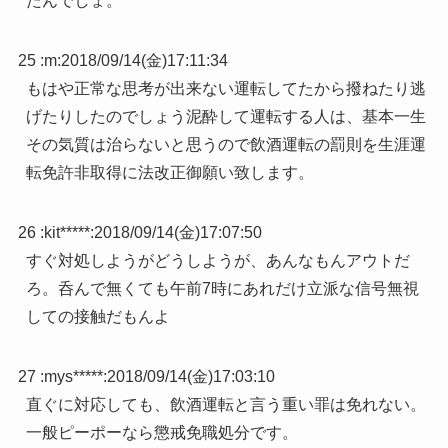
たんでしょ。
25 :
m
:
2018/09/14(金)17:11:34
もはや正常な思考が出来ない運転してたから撥ねたり逃
げたりしたのでしょう泥酔して運転する人は、基本一生
その気質は治らないと思うので飲酒運転の罰則を生涯運
転免許非取得に法改正御願い致します。
26 :
kit*****
:
2018/09/14(金)17:07:50
すぐ対処しようがどうしようが、あんなもんアウトだ
ろ。呑んで無くても午前7時にあれだけ立派な信号無視
しての接触だもんよ
27 :
mys*****
:
2018/09/14(金)17:03:10
直ぐに対応しても、飲酒運転と言う重い罪は免れない。
一般ピーポーなら懲戒免職処分です。