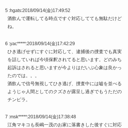
5 :
hgats
:
2018/09/14(金)17:49:52
酒飲んで運転してる時点ですぐ対応してても無駄だけど
ね。
6 :
yac*****
:
2018/09/14(金)17:42:29
ひき逃げせずにすぐに対応して、逮捕後の捜査でも真実
を話していれば今頃保釈されてると思います。どのみち
起訴はされると思いますが今よりはだいぶ心象は良かっ
たのでは。。。
酒飲んで信号無視してひき逃げ、捜査中には嘘を並べる
ようじゃ人間としてのクズさが露呈し過ぎでもうただの
チンピラ。
7 :
msk*****
:
2018/09/14(金)17:38:48
江角マキコも長嶋一茂のお家に落書きした後すぐに対応