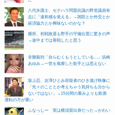
八代弁護士、セクハラ問題抗議の野党議員有
志に「違和感を覚える」→国防とか外交とか
経済協力とか興味ないのかな？
膳所、初戦敗退も野手の守備位置に驚きの声
→途中までは善戦したと思う
非難殺到「自らむくもうとしている…」浜崎
あゆみ→一世を風靡した歌手とは思えない
坂上忍、吉澤ひとみ容疑者のひき逃げ映像に
「先々のこととか考えちゃう気持ちも分から
ないではない」→15分間の重みよりも飲酒
運転の方が重い
ふなっしー 実は横須賀出身だった→かわい