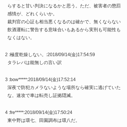
らすると甘い判決になるかと思う。ただ、被害者の懲罰
感情が、どれくらいか。
裁判官の心証も相当悪くなるのは確かで、無くならない
飲酒運転に警告する意味合いもあるから実刑も可能性も
なくはない。
2 :
極度乾燥しない。
:
2018/09/14(金)17:54:59
タラレバは能無しの言い訳
3 :
bow*****
:
2018/09/14(金)17:52:14
深夜で防犯カメラないような場所なら確実に逃げていた
な。速攻で車は転売し証拠隠滅。
4 :
fre*****
:
2018/09/14(金)17:50:24
東中野は環七、田園調布は環八だ。