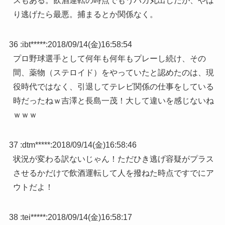
スもある。飲酒運転の時点でもうバカ丸出しだが、やは
り逃げたら最悪。捕まるとか関係なく。
36 :
ibt*****
:
2018/09/14(金)16:58:54
プロ野球選手として何年も何年もプレーし続け、その
間、薬物（ステロイド）をやっていたと認めたのは、現
役時代ではなく、引退してテレビ関係の仕事をしている
時だったねｗ吉澤と長島一茂！大して違いを感じないね
ｗｗｗ
37 :
dtm*****
:
2018/09/14(金)16:58:46
状況が変わる訳ないじゃん！ただひき逃げ容疑がプラス
させるかだけで飲酒運転して人を撥ねた時点ですでにア
ウトだよ！
38 :
tei*****
:
2018/09/14(金)16:58:17