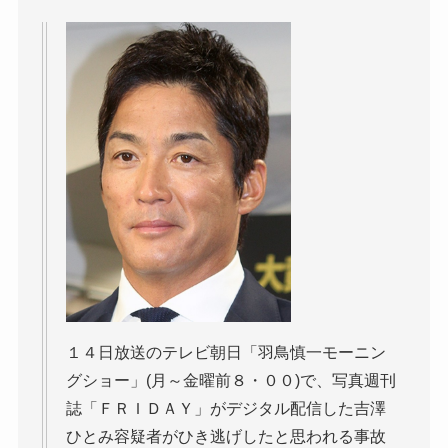
１４日放送のテレビ朝日「羽鳥慎一モーニン
グショー」(月～金曜前８・００)で、写真週刊
誌「ＦＲＩＤＡＹ」がデジタル配信した吉澤
ひとみ容疑者がひき逃げしたと思われる事故