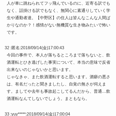
人が車に跳ねられてフッ飛んでいるのに、近寄る訳でも
なく、話掛ける訳でもなく、無関心に素通りしていく学
生や通勤者達。【中野区】の住人は皆んなこんな人間ば
かりなのか？！感情がない無機質な生き物みたいで怖い
です。
32 :
匿名
:
2018/09/14(金)17:00:43
今回の事件で、本人が落ちるところまで落ちないと、飲
酒運転とひき逃げした事実について、本当の意味で反省
出来ないのじゃないかと思います。
じゃなきゃ、また飲酒運転すると思います。酒癖の悪さ
は、有名だったと聞きましたし、自覚の無さが伺えま
す。ましてや去年も事故起こしてるんだから、普通…飲
酒運転なんてしないでしょう。まともなら。
33 :
yuy*****
:
2018/09/14(金)17:00:04