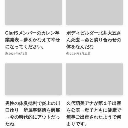
ClariSメンバーのカレン卒
ボディビルダー北井大五さ
業発表→夢をかなえて幸せ
ん死去→命と隣り合わせの
になってください。
体をなんだな
2024年9月1日
2024年8月21日
男性の体臭批判で炎上の川
久代萌美アナが第１子出産
口ゆり 所属事務所を解雇
を公表→母子ともに健康で
→今の時代的にアウトだっ
無事ご出産されたようで何
たね
よりです。