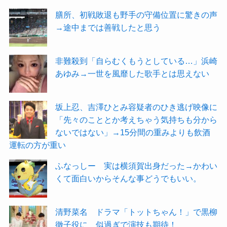
膳所、初戦敗退も野手の守備位置に驚きの声
→途中までは善戦したと思う
非難殺到「自らむくもうとしている…」浜崎
あゆみ→一世を風靡した歌手とは思えない
坂上忍、吉澤ひとみ容疑者のひき逃げ映像に
「先々のこととか考えちゃう気持ちも分から
ないではない」→15分間の重みよりも飲酒
運転の方が重い
ふなっしー 実は横須賀出身だった→かわい
くて面白いからそんな事どうでもいい。
清野菜名 ドラマ「トットちゃん！」で黒柳
徹子役に 似過ぎで演技も期待！