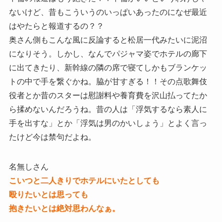
ないけど、昔もこういうのいっぱいあったのになぜ最近
はやたらと報道するの？？
奥さん側もこんな風に反論すると松居一代みたいに泥沼
になりそう。しかし、なんでパジャマ姿でホテルの廊下
に出てきたり、新幹線の隣の席で寝てしかもブランケッ
トの中で手を繋ぐかね。脇が甘すぎる！！その点歌舞伎
役者とか昔のスターは慰謝料や養育費を沢山払ってたか
ら揉めないんだろうね。昔の人は「浮気するなら素人に
手を出すな」とか「浮気は男のかいしょう」とよく言っ
たけど今は禁句だよね。
名無しさん
こいつと二人きりでホテルにいたとしても
殴りたいとは思っても
抱きたいとは絶対思わんなぁ。