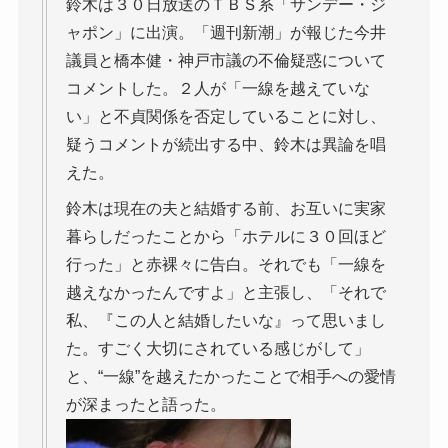
鈴木は３０日放送のＴＢＳ系「サンデー・ジ
ャポン」に出演。「週刊新潮」が報じた今井
議員と橋本健・神戸市議の不倫疑惑について
コメントした。２人が「一線を越えていな
い」と不貞関係を否定していることに対し、
疑うコメントが続出する中、鈴木は異論を唱
えた。
鈴木は現在の夫と結婚する前、お互いに実家
暮らしだったことから「ホテルに３０回ほど
行った」と赤裸々に告白。それでも「一線を
越えなかったんですよ」と主張し、「それで
私、『この人と結婚したいな』って思いまし
た。すごく大切にされている感じがして」
と、“一線”を越えたかったことで相手への愛情
が深まったと語った。