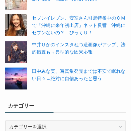
セブンイレブン、安室さん引退特番中のＣＭ
で「沖縄に来年初出店」ネット反響→沖縄に
セブンないの？！びっくり！
中井りかのインスタねつ造画像がアップ、法
的措置も→典型的な因果応報
田中みな実、写真集発売までは不安で眠れな
い日々→絶対に自信あったと思う
カテゴリー
カ
テ