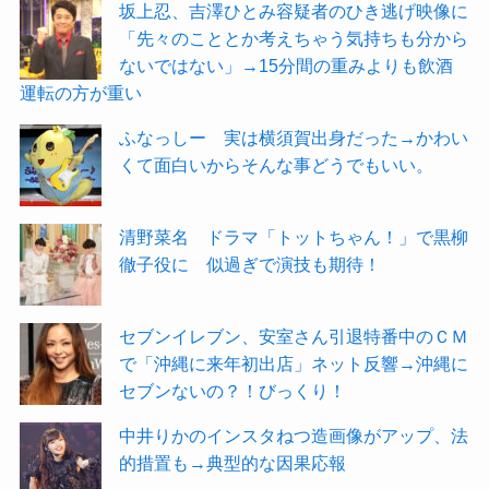
坂上忍、吉澤ひとみ容疑者のひき逃げ映像に
「先々のこととか考えちゃう気持ちも分から
ないではない」→15分間の重みよりも飲酒
運転の方が重い
ふなっしー 実は横須賀出身だった→かわい
くて面白いからそんな事どうでもいい。
清野菜名 ドラマ「トットちゃん！」で黒柳
徹子役に 似過ぎで演技も期待！
セブンイレブン、安室さん引退特番中のＣＭ
で「沖縄に来年初出店」ネット反響→沖縄に
セブンないの？！びっくり！
中井りかのインスタねつ造画像がアップ、法
的措置も→典型的な因果応報