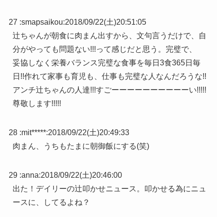
27 :
smapsaikou
:
2018/09/22(土)20:51:05
辻ちゃんが朝食に肉まん出すから、文句言うだけで、自
分がやっても問題ない!!!って感じだと思う。完璧で、
妥協しなく栄養バランス完璧な食事を毎日3食365日毎
日!!作れて家事も育児も、仕事も完璧な人なんだろうな!!
アンチ辻ちゃんの人達!!!すごーーーーーーーーーーい!!!!!
尊敬します!!!!!
28 :
mit*****
:
2018/09/22(土)20:49:33
肉まん、うちもたまに朝御飯にする(笑)
29 :
anna
:
2018/09/22(土)20:46:00
出た！デイリーの辻叩かせニュース。叩かせる為にニュ
ースに、してるよね？