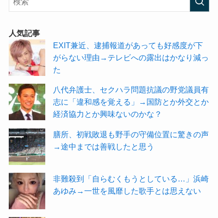
人気記事
EXIT兼近、逮捕報道があっても好感度が下
がらない理由→テレビへの露出はかなり減っ
た
八代弁護士、セクハラ問題抗議の野党議員有
志に「違和感を覚える」→国防とか外交とか
経済協力とか興味ないのかな？
膳所、初戦敗退も野手の守備位置に驚きの声
→途中までは善戦したと思う
非難殺到「自らむくもうとしている…」浜崎
あゆみ→一世を風靡した歌手とは思えない