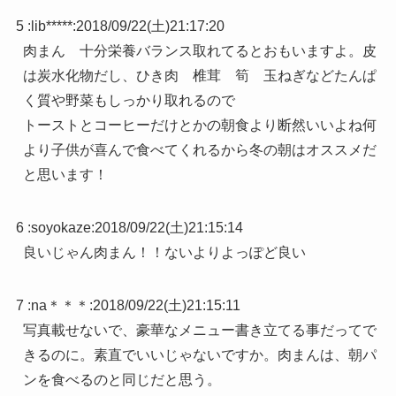
5 :
lib*****
:
2018/09/22(土)21:17:20
肉まん 十分栄養バランス取れてるとおもいますよ。皮
は炭水化物だし、ひき肉 椎茸 筍 玉ねぎなどたんぱ
く質や野菜もしっかり取れるので
トーストとコーヒーだけとかの朝食より断然いいよね何
より子供が喜んで食べてくれるから冬の朝はオススメだ
と思います！
6 :
soyokaze
:
2018/09/22(土)21:15:14
良いじゃん肉まん！！ないよりよっぽど良い
7 :
na＊＊＊
:
2018/09/22(土)21:15:11
写真載せないで、豪華なメニュー書き立てる事だってで
きるのに。素直でいいじゃないですか。肉まんは、朝パ
ンを食べるのと同じだと思う。