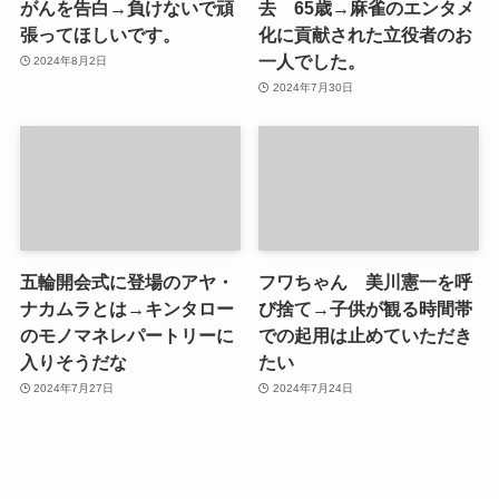
がんを告白→負けないで頑
去 65歳→麻雀のエンタメ
張ってほしいです。
化に貢献された立役者のお
一人でした。
2024年8月2日
2024年7月30日
五輪開会式に登場のアヤ・
フワちゃん 美川憲一を呼
ナカムラとは→キンタロー
び捨て→子供が観る時間帯
のモノマネレパートリーに
での起用は止めていただき
入りそうだな
たい
2024年7月27日
2024年7月24日