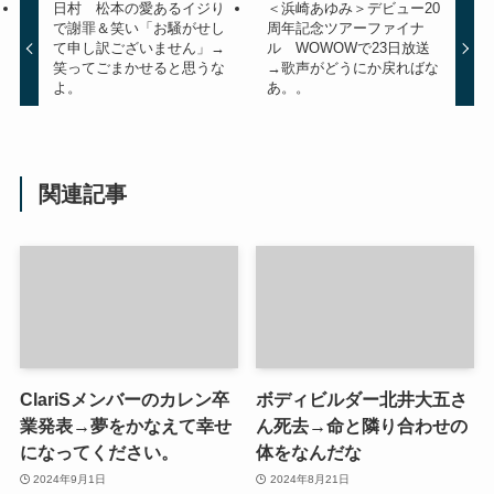
日村 松本の愛あるイジり
＜浜崎あゆみ＞デビュー20
で謝罪＆笑い「お騒がせし
周年記念ツアーファイナ
て申し訳ございません」→
ル WOWOWで23日放送
笑ってごまかせると思うな
→歌声がどうにか戻ればな
よ。
あ。。
関連記事
ClariSメンバーのカレン卒
ボディビルダー北井大五さ
業発表→夢をかなえて幸せ
ん死去→命と隣り合わせの
になってください。
体をなんだな
2024年9月1日
2024年8月21日