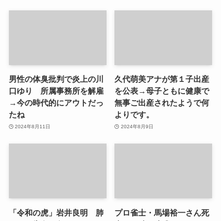
男性の体臭批判で炎上の川
久代萌美アナが第１子出産
口ゆり 所属事務所を解雇
を公表→母子ともに健康で
→今の時代的にアウトだっ
無事ご出産されたようで何
たね
よりです。
2024年8月11日
2024年8月9日
「令和の虎」岩井良明 肺
プロ雀士・馬場裕一さん死