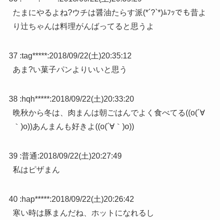
たまにやるよね?ウチは醤油たらす派(*´?`*)ﾑﾌｯでも昔よ
り辻ちゃんは料理がんばってると思うよ
37 :
tag*****
:
2018/09/22(土)20:35:12
あま?い菓子パンよりいいと思う
38 :
hqh*****
:
2018/09/22(土)20:33:20
晩秋から冬は、肉まんは朝ごはんでよく食べてる((o(´∀
｀)o))あんまんも好きよ((o(´∀｀)o))
39 :
普通
:
2018/09/22(土)20:27:49
私はピザまん
40 :
hap*****
:
2018/09/22(土)20:26:42
寒い時は豚まんだね、ホットになれるし