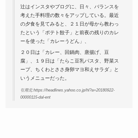
辻はインスタやブログに、日々、バランスを
考えた手料理の数々をアップしている。最近
の夕食を見てみると、２１日が母から教わっ
たという「ポテト餃子」と前夜の残りのカレ
ーを使った「カレーうどん」、
２０日は「カレー、回鍋肉、唐揚げ、豆
腐」、１９日は「たらこ豆乳パスタ、野菜ス
ープ、ちくわとささ身卵マヨ和えサラダ」と
いうメニューだった。
引用元:https://headlines.yahoo.co.jp/hl?a=20180922-
00000115-dal-ent