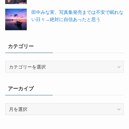
田中みな実、写真集発売までは不安で眠れな
い日々→絶対に自信あったと思う
カテゴリー
カ
テ
ゴ
リ
アーカイブ
ー
ア
ー
カ
イ