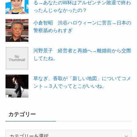
る→あなたのW杯はアルゼンチン敗退で終わ
ったんじゃなかったの？
小倉智昭 渋谷ハロウィーンに苦言→日本の
警察舐められすぎ
河野景子 経営者と再婚へ→離婚前から交際
してたね。
草なぎ、香取が「新しい地図」についてコメ
ント→３人でってとこがいいね。
カテゴリー
カ