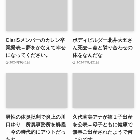
ClariSメンバーのカレン卒
ボディビルダー北井大五さ
業発表→夢をかなえて幸せ
ん死去→命と隣り合わせの
になってください。
体をなんだな
2024年9月1日
2024年8月21日
男性の体臭批判で炎上の川
久代萌美アナが第１子出産
口ゆり 所属事務所を解雇
を公表→母子ともに健康で
→今の時代的にアウトだっ
無事ご出産されたようで何
たね
よりです。