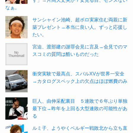
す」→片岡大丈夫か？女見る目、センスない
なぁ。
サンシャイン池崎、超ボロ実家住む両親に新
築プレゼント→本当に良い人。ずっと応援し
たい。
宮迫、渡部建の謝罪会見に言及→会見でのマ
スコミの質問は酷いものだった
衝突実験で最高点、スバルXVが世界一安全
→カタログスペック上の欠点はほぼ燃費のみ
巨人、由伸采配裏目 ５連敗で６年ぶり単独
最下位→昨年を上回る大型連敗の可能性があ
る
ルミ子、ようやくベルギー戦敗北から立ち直