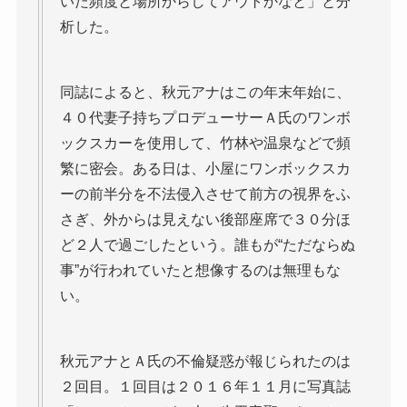
いた頻度と場所からしてアウトかなと」と分
析した。
同誌によると、秋元アナはこの年末年始に、
４０代妻子持ちプロデューサーＡ氏のワンボ
ックスカーを使用して、竹林や温泉などで頻
繁に密会。ある日は、小屋にワンボックスカ
ーの前半分を不法侵入させて前方の視界をふ
さぎ、外からは見えない後部座席で３０分ほ
ど２人で過ごしたという。誰もが“ただならぬ
事”が行われていたと想像するのは無理もな
い。
秋元アナとＡ氏の不倫疑惑が報じられたのは
２回目。１回目は２０１６年１１月に写真誌