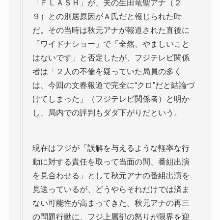
「ＦＬＡＳＨ」が、夫の生田竜聖アナ（２
９）との別居原因がＡ氏だと報じられた時
だ。その当時は秋元アナが報道された直後に
「ワイドナショー」で「全然、やましいこと
はないです」と否定したが、フジテレビ関係
者は「２人の不倫を疑っていた局員の多く
は、今回の文春報道で完全に“クロ”だと結論づ
けてしまった」（フジテレビ関係者）と明か
し、局内での評判もダダ下がりだという。
現在はフジが「誤解を与えるような軽率な行
動に対する責任を取って当面の間、番組出演
を見合わせる」として秋元アナの番組出演を
見送っているが、どうやらそれだけでは済ま
ない可能性が高まってきた。秋元アナの再三
の問題行動に、フジ上層部の怒りが限界を迎