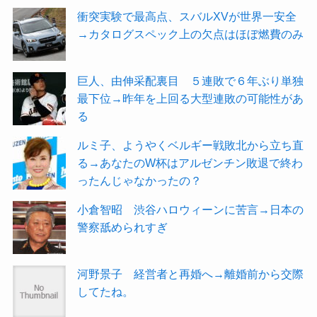
衝突実験で最高点、スバルXVが世界一安全
→カタログスペック上の欠点はほぼ燃費のみ
巨人、由伸采配裏目 ５連敗で６年ぶり単独
最下位→昨年を上回る大型連敗の可能性があ
る
ルミ子、ようやくベルギー戦敗北から立ち直
る→あなたのW杯はアルゼンチン敗退で終わ
ったんじゃなかったの？
小倉智昭 渋谷ハロウィーンに苦言→日本の
警察舐められすぎ
河野景子 経営者と再婚へ→離婚前から交際
してたね。