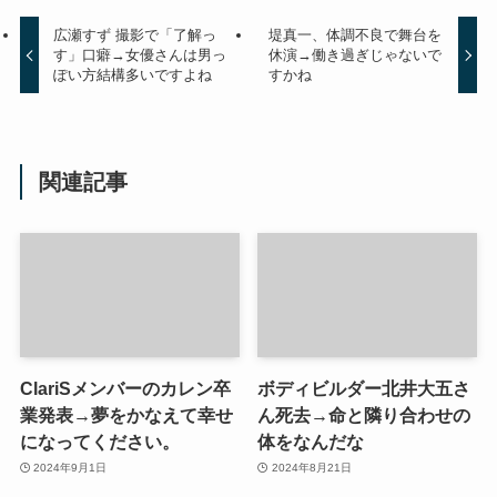
広瀬すず 撮影で「了解っ
堤真一、体調不良で舞台を
す」口癖→女優さんは男っ
休演→働き過ぎじゃないで
ぽい方結構多いですよね
すかね
関連記事
ClariSメンバーのカレン卒
ボディビルダー北井大五さ
業発表→夢をかなえて幸せ
ん死去→命と隣り合わせの
になってください。
体をなんだな
2024年9月1日
2024年8月21日