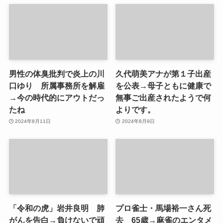
男性の体臭批判で炎上の川
久代萌美アナが第１子出産
口ゆり 所属事務所を解雇
を公表→母子ともに健康で
→今の時代的にアウトだっ
無事ご出産されたようで何
たね
よりです。
2024年8月11日
2024年8月9日
「令和の虎」岩井良明 肺
プロ雀士・馬場裕一さん死
がんを告白→負けないで頑
去 65歳→麻雀のエンタメ