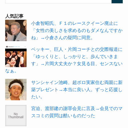
人気記事
小倉智昭氏、Ｆ１のレースクイーン廃止に
「女性の美しさを求めるのもダメなんですか
ね」→小倉さんの疑問に同意。
ベッキー、巨人・片岡コーチとの交際報道に
「ゆっくりと、しっかりと、歩んでいきま
す」→片岡大丈夫か？女見る目、センスない
なぁ。
サンシャイン池崎、超ボロ実家住む両親に新
築プレゼント→本当に良い人。ずっと応援し
たい。
宮迫、渡部建の謝罪会見に言及→会見でのマ
スコミの質問は酷いものだった