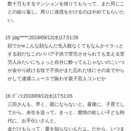
数十万もするマンションを借りてもらって、また同じこ
との繰り返し。周りに迷惑をかけるのはやめてもらいた
い。
15 :
jdg*****
:
2018/09/12(水)17:51:26
顔でかwこんな顔なんだ先入観なくてもなんかイラっと
する顔だなこのババア子供で苦労させられても支える苦
労人みたいにちょっと自分に酔ってんじゃないのこいつ
が金やり続ける役で子供がまた忘れた頃にその金でやら
かして逮捕ニュースで賑わす親子芸人コンビか
16 :
ﾋﾟﾉｺ
:
2018/09/12(水)17:51:05
三田さんも、早く、親にならないと。最後に、子育てし
てから、余生を送って。きっと、愛情の欲しい子ども時
代に、お手伝いさんと、
金だけもらって、愛を知らないんだよ。だから、いつま