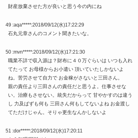
財産放棄させた方が良いと思う今の内にね
49 :
aqa*****
:
2018/09/12(水)17:22:29
石丸元章さんのコメント聞きたいな。
50 :
mvn*****
:
2018/09/12(水)17:21:30
職業不詳で収入源は？財布に４０万ぐらいは いつも入れ
てたって お母様からお小遣い 頂いていたしかないよ
ね。苦労させて自力で お金稼がさないと三田さん。
親の責任より三田さんの責任だと思うよ。仕事させな
い。治療もさせない。統失だからって 甘やかすのは違う
し 力及ばずも何も 三田さん何もしてないよね お金渡し
てただけじゃん。そりゃ更生なんかしないよ
51 :
dor*****
:
2018/09/12(水)17:20:11