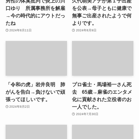
男性の体臭批判で炎上の川
久代萌美アナが第１子出産
口ゆり 所属事務所を解雇
を公表→母子ともに健康で
→今の時代的にアウトだっ
無事ご出産されたようで何
たね
よりです。
2024年8月11日
2024年8月9日
「令和の虎」岩井良明 肺
プロ雀士・馬場裕一さん死
がんを告白→負けないで頑
去 65歳→麻雀のエンタメ
張ってほしいです。
化に貢献された立役者のお
一人でした。
2024年8月2日
2024年7月30日