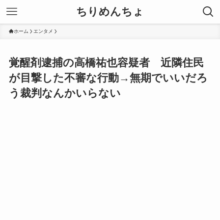
ちりめんちょ
ホーム
エンタメ
覚醒剤逮捕の高橋祐也容疑者 近隣住民
が目撃した不審な行動→無期でいいだろ
う裁判なんかいらない