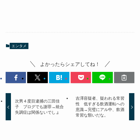
エンタメ
よかったらシェアしてね！
吉澤容疑者、疑われる常習
次男４度目逮捕の三田佳
性 低すぎる飲酒運転への
子 ブログでも謝罪→統合
意識→完璧にアル中、飲酒
失調症は関係ないでしょ
常習な類いだな。