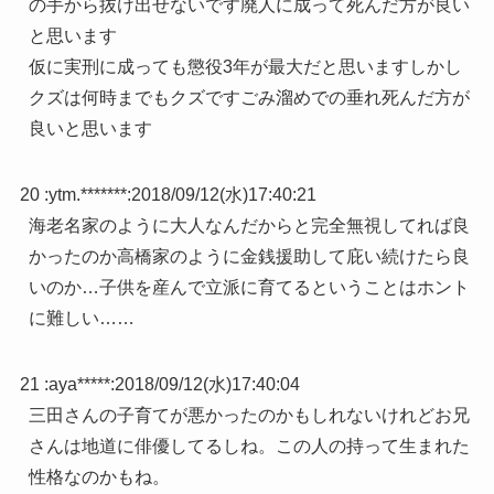
の手から抜け出せないです廃人に成って死んだ方が良い
と思います
仮に実刑に成っても懲役3年が最大だと思いますしかし
クズは何時までもクズですごみ溜めでの垂れ死んだ方が
良いと思います
20 :
ytm.*******
:
2018/09/12(水)17:40:21
海老名家のように大人なんだからと完全無視してれば良
かったのか高橋家のように金銭援助して庇い続けたら良
いのか…子供を産んで立派に育てるということはホント
に難しい……
21 :
aya*****
:
2018/09/12(水)17:40:04
三田さんの子育てが悪かったのかもしれないけれどお兄
さんは地道に俳優してるしね。この人の持って生まれた
性格なのかもね。