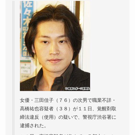
女優・三田佳子（７６）の次男で職業不詳・
高橋祐也容疑者（３８）が１１日、覚醒剤取
締法違反（使用）の疑いで、警視庁渋谷署に
逮捕された。