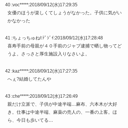
40 :
voc*****
:
2018/09/12(水)17:29:35
女優のほうが楽しくてしょうがなかった。子供に気がい
かなかった
41 :
ちょっちゅねﾋﾃﾞｼﾞｲ
:
2018/09/12(水)17:28:48
喜寿手前の母親が４０手前のジャブ逮捕で晒し物ってど
うよ。さっさと厚生施設入りなさいよ。
42 :
kaz*****
:
2018/09/12(水)17:27:35
へぇ?結婚してたんや
43 :
che*****
:
2018/09/12(水)17:26:49
親だけ立派で、子供が中途半端…麻布、六本木が大好
き。仕事は中途半端、麻薬の売人の、一番の上客。ほ
ら、今日も歩いてる…