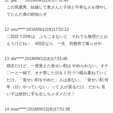
11 :
gac*****
:
2018/09/12(水)17:52:46
この馬鹿男、結婚して奥さんと子供と不幸な人を増やし
てたんだ身の程知らず
12 :
unu*****
:
2018/09/12(水)17:52:12
二回目で20年は ぶちこまないと それでも無理だとお
もうけどね～ 4回目なら 一生 刑務所で暮らせや
13 :
dtx*****
:
2018/09/12(水)17:51:48
残念だけど、一度覚えた覚せい剤は やめられない。オナ
〇ーと一緒で、オナ禁した日を１日づつ積み重ねていく
だけ。「覚せい剤をやめた」人は居ない。「覚せい剤 何
年（日）やっていない」って 人が居るだけ。だから 良
い子は絶対に手を出しちゃダメだぞ！
14 :
mau*****
:
2018/09/12(水)17:51:38