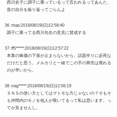
西川史子に調子に乗っているって言われるってあんた、
昔の自分を振り返ってごらんよ
36 :
map
:
2018/08/19(日)12:58:40
調子に乗ってる西川先生の意見に賛成する
37 :
ff5*****
:
2018/08/19(日)12:57:22
本業の株価の下落が止まらないから、話題作りに必死な
だけだと思う。メルカリと一緒でこの手の商売は廃れる
のが早いから。
38 :
nag*****
:
2018/08/19(日)12:56:19
ＳＮＳの使い方としてはマトモな方じゃないの？そもそ
も仲間内のモノを他人が覗いてるって私は思います。っ
てか見ませんし。