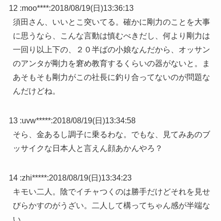
12 :
moo****
:
2018/08/19(日)13:36:13
須田さん、いいとこ突いてる。確かに剛力のことを大事
に思うなら、こんな言動は慎むべきだし、何より剛力は
一回り以上下の、２０半ばの小娘なんだから、オッサン
のアンタが剛力を窘め教育するくらいの器がないと。ま
あそもそも剛力がこの社長に釣り合ってないのが問題な
んだけどね。
13 :
uvw*****
:
2018/08/19(日)13:34:58
そら、金あるし調子に乗るわな。でもな、見てみあのブ
ッサイクな日本人と言えん顔あかんやろ？
14 :
zhi*****
:
2018/08/19(日)13:34:23
キモい二人。陰でイチャつくのは勝手だけどそれを見せ
びらかすのがうざい。二人して構ってちゃん感が半端な
い。