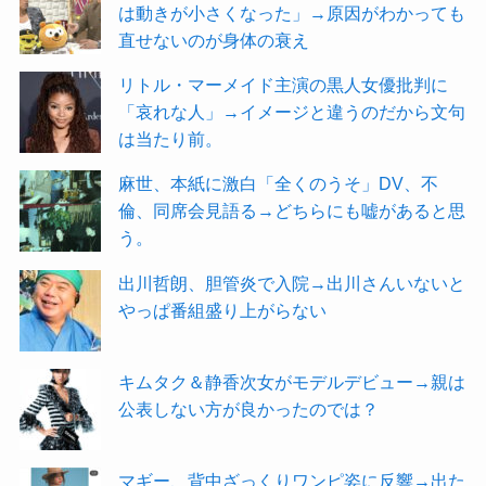
は動きが小さくなった」→原因がわかっても
直せないのが身体の衰え
リトル・マーメイド主演の黒人女優批判に
「哀れな人」→イメージと違うのだから文句
は当たり前。
麻世、本紙に激白「全くのうそ」DV、不
倫、同席会見語る→どちらにも嘘があると思
う。
出川哲朗、胆管炎で入院→出川さんいないと
やっぱ番組盛り上がらない
キムタク＆静香次女がモデルデビュー→親は
公表しない方が良かったのでは？
マギー、背中ざっくりワンピ姿に反響→出た