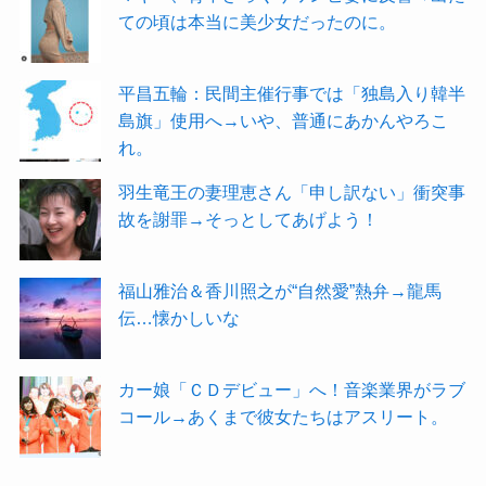
ての頃は本当に美少女だったのに。
平昌五輪：民間主催行事では「独島入り韓半
島旗」使用へ→いや、普通にあかんやろこ
れ。
羽生竜王の妻理恵さん「申し訳ない」衝突事
故を謝罪→そっとしてあげよう！
福山雅治＆香川照之が“自然愛”熱弁→龍馬
伝…懐かしいな
カー娘「ＣＤデビュー」へ！音楽業界がラブ
コール→あくまで彼女たちはアスリート。