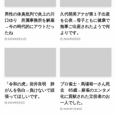
男性の体臭批判で炎上の川
久代萌美アナが第１子出産
口ゆり 所属事務所を解雇
を公表→母子ともに健康で
→今の時代的にアウトだっ
無事ご出産されたようで何
たね
よりです。
2024年8月11日
2024年8月9日
「令和の虎」岩井良明 肺
プロ雀士・馬場裕一さん死
がんを告白→負けないで頑
去 65歳→麻雀のエンタメ
張ってほしいです。
化に貢献された立役者のお
一人でした。
2024年8月2日
2024年7月30日