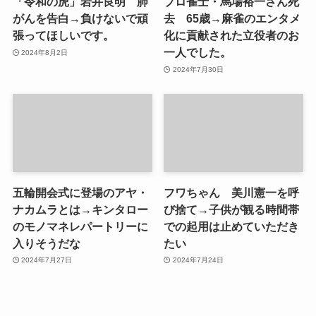
「令和の虎」岩井良明 肺
プロ雀士・馬場裕一さん死
がんを告白→負けないで頑
去 65歳→麻雀のエンタメ
張ってほしいです。
化に貢献された立役者のお
一人でした。
2024年8月2日
2024年7月30日
五輪開会式に登場のアヤ・
フワちゃん 美川憲一を呼
ナカムラとは→キンタロー
び捨て→子供が観る時間帯
のモノマネレパートリーに
での起用は止めていただき
入りそうだな
たい
2024年7月27日
2024年7月24日