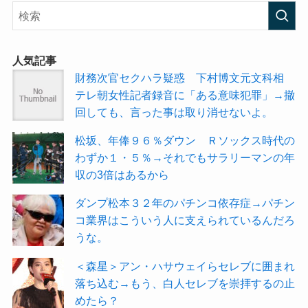
人気記事
財務次官セクハラ疑惑 下村博文元文科相
テレ朝女性記者録音に「ある意味犯罪」→撤
回しても、言った事は取り消せないよ。
松坂、年俸９６％ダウン Ｒソックス時代の
わずか１・５％→それでもサラリーマンの年
収の3倍はあるから
ダンプ松本３２年のパチンコ依存症→パチン
コ業界はこういう人に支えられているんだろ
うな。
＜森星＞アン・ハサウェイらセレブに囲まれ
落ち込む→もう、白人セレブを崇拝するの止
めたら？