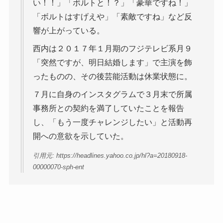
い！！」「ボルトと！？」「豪華ですね！」
「ボルトはすげえや」「素敵ですね」など反
響が上がっている。
西内は２０１７年１月期のフジテレビ系月９
「突然ですが、明日結婚します」で主演を飾
ったものの、その後芸能活動は休業状態に。
７月に自身のインスタグラムで３月末で所属
事務所との契約を満了していたことを報告
し、「もう一度チャレンジしたい」と活動再
開への意欲を示していた。
引用元: https://headlines.yahoo.co.jp/hl?a=20180918-
00000070-sph-ent