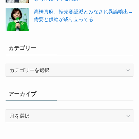
高橋真麻、転売容認派とみなされ異論噴出→
需要と供給が成り立ってる
カテゴリー
カ
テ
ゴ
リ
アーカイブ
ー
ア
ー
カ
イ