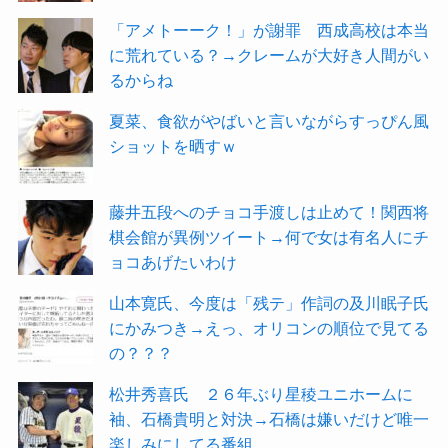
「アメトーーク！」が謝罪 西成高校は本当
に荒れている？→クレームが大好き人間がい
るからね
夏菜、食欲がやばいと言いながらすっぴん風
ショットを晒すｗ
藤井五段へのチョコ手渡しは止めて！関西将
棋会館が異例ツイート→何で女は有名人にチ
ョコあげたいわけ
山本寛氏、今度は「残テ」作詞の及川眠子氏
にかみつき→えっ、オリコンの順位で見てる
の？？？
松井秀喜氏 ２６年ぶり星稜ユニホームに
袖、石橋貴明と対決→石橋は嫌いだけど唯一
楽しみにしてる番組。