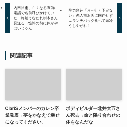
内田裕也、亡くなる直前に
剛力彩芽「月へ行く予定な
電話で名前呼びかけてい
い」恋人前沢氏に同伴せず
た…終始うなだれ樹木さん
→ランチパック食べて頭冷
見送る→憔悴の前に体がや
やしやがれ！
ばいじゃん
関連記事
ClariSメンバーのカレン卒
ボディビルダー北井大五さ
業発表→夢をかなえて幸せ
ん死去→命と隣り合わせの
になってください。
体をなんだな