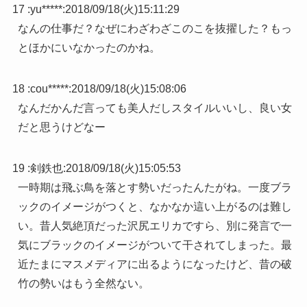
17 :
yu*****
:
2018/09/18(火)15:11:29
なんの仕事だ？なぜにわざわざこのこを抜擢した？もっ
とほかにいなかったのかね。
18 :
cou*****
:
2018/09/18(火)15:08:06
なんだかんだ言っても美人だしスタイルいいし、良い女
だと思うけどなー
19 :
剣鉄也
:
2018/09/18(火)15:05:53
一時期は飛ぶ鳥を落とす勢いだったんたがね。一度ブラ
ックのイメージがつくと、なかなか這い上がるのは難し
い。昔人気絶頂だった沢尻エリカですら、別に発言で一
気にブラックのイメージがついて干されてしまった。最
近たまにマスメディアに出るようになったけど、昔の破
竹の勢いはもう全然ない。