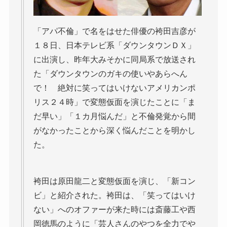
「アパ不倫」で名をはせた俳優の袴田吉彦が
１８日、日本テレビ系「ダウンタウンＤＸ」
に出演し、昨年大みそかに同局系で放送され
た「ダウンタウンのガキの使いやあらへん
で！ 絶対に笑ってはいけないアメリカンポ
リス２４時」で変態仮面を演じたことに「ま
だ早い」「１カ月悩んだ」と不倫発覚から間
がなかったことから深く悩んだことを明かし
た。
袴田は原田龍二と変態仮面を演じ、「新コン
ビ」と紹介された。袴田は、「笑ってはいけ
ない」へのオファーが来た時には斎藤工や西
岡徳馬のように「芸人さんのやつを全力でや