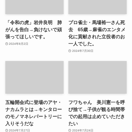
「令和の虎」岩井良明 肺
プロ雀士・馬場裕一さん死
がんを告白→負けないで頑
去 65歳→麻雀のエンタメ
張ってほしいです。
化に貢献された立役者のお
一人でした。
2024年8月2日
2024年7月30日
五輪開会式に登場のアヤ・
フワちゃん 美川憲一を呼
ナカムラとは→キンタロー
び捨て→子供が観る時間帯
のモノマネレパートリーに
での起用は止めていただき
入りそうだな
たい
2024年7月27日
2024年7月24日