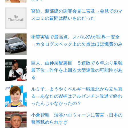
宮迫、渡部建の謝罪会見に言及→会見でのマ
スコミの質問は酷いものだった
衝突実験で最高点、スバルXVが世界一安全
→カタログスペック上の欠点はほぼ燃費のみ
巨人、由伸采配裏目 ５連敗で６年ぶり単独
最下位→昨年を上回る大型連敗の可能性があ
る
ルミ子、ようやくベルギー戦敗北から立ち直
る→あなたのW杯はアルゼンチン敗退で終わ
ったんじゃなかったの？
小倉智昭 渋谷ハロウィーンに苦言→日本の
警察舐められすぎ