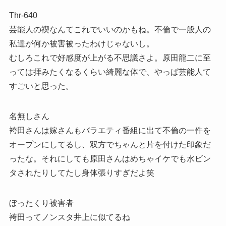
Thr-640
芸能人の禊なんてこれでいいのかもね。不倫で一般人の
私達が何か被害被ったわけじゃないし。
むしろこれで好感度が上がる不思議さよ。原田龍二に至
っては拝みたくなるくらい綺麗な体で、やっぱ芸能人て
すごいと思った。
名無しさん
袴田さんは嫁さんもバラエティ番組に出て不倫の一件を
オープンにしてるし、双方でちゃんと片を付けた印象だ
ったな。それにしても原田さんはめちゃイケでも水ビン
タされたりしてたし身体張りすぎだよ笑
ぼったくり被害者
袴田ってノンスタ井上に似てるね