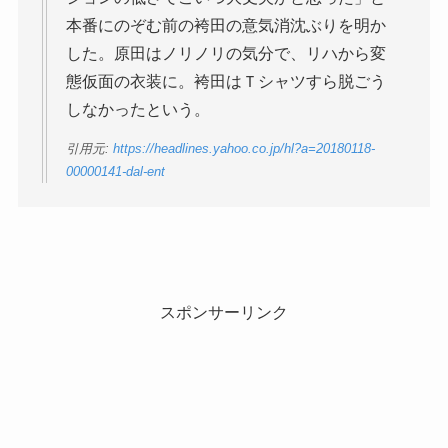
本番にのぞむ前の袴田の意気消沈ぶりを明か
した。原田はノリノリの気分で、リハから変
態仮面の衣装に。袴田はＴシャツすら脱ごう
しなかったという。
引用元:
https://headlines.yahoo.co.jp/hl?a=20180118-
00000141-dal-ent
スポンサーリンク