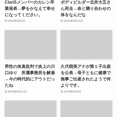
ClariSメンバーのカレン卒
ボディビルダー北井大五さ
業発表→夢をかなえて幸せ
ん死去→命と隣り合わせの
になってください。
体をなんだな
2024年9月1日
2024年8月21日
男性の体臭批判で炎上の川
久代萌美アナが第１子出産
口ゆり 所属事務所を解雇
を公表→母子ともに健康で
→今の時代的にアウトだっ
無事ご出産されたようで何
たね
よりです。
2024年8月11日
2024年8月9日