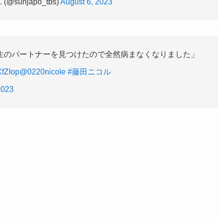
sunjapo_tbs)
August 6, 2023
生のパートナーを見つけたので全然病まなくなりました」
XfZIop
@0220nicole
#藤田ニコル
2023