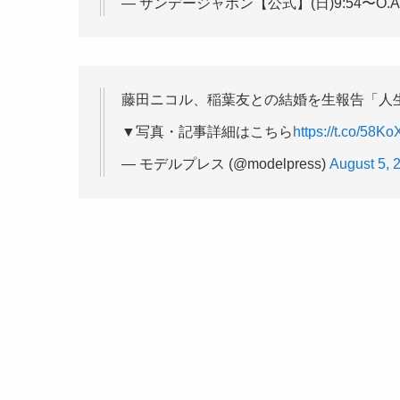
— サンデージャポン【公式】(日)9:54〜O.A. (@
藤田ニコル、稲葉友との結婚を生報告「人
▼写真・記事詳細はこちら
https://t.co/58Ko
— モデルプレス (@modelpress)
August 5, 