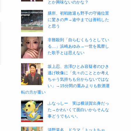
とか興味ないのかな？
膳所、初戦敗退も野手の守備位置
に驚きの声→途中までは善戦した
と思う
非難殺到「自らむくもうとしてい
る…」浜崎あゆみ→一世を風靡し
た歌手とは思えない
坂上忍、吉澤ひとみ容疑者のひき
逃げ映像に「先々のこととか考え
ちゃう気持ちも分からないではな
い」→15分間の重みよりも飲酒運
転の方が重い
ふなっしー 実は横須賀出身だっ
た→かわいくて面白いからそんな
事どうでもいい。
清野菜名 ドラマ「トットちゃ