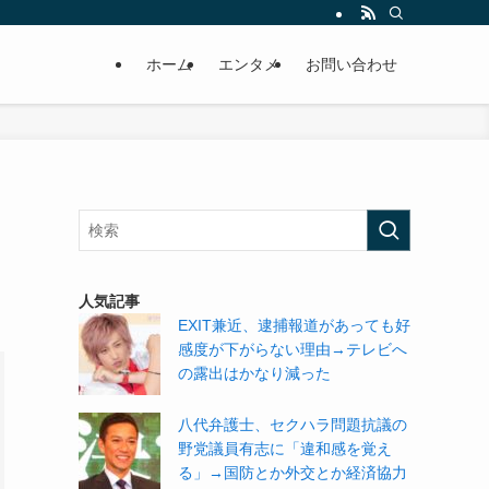
ホーム
エンタメ
お問い合わせ
人気記事
EXIT兼近、逮捕報道があっても好
感度が下がらない理由→テレビへ
の露出はかなり減った
八代弁護士、セクハラ問題抗議の
野党議員有志に「違和感を覚え
る」→国防とか外交とか経済協力