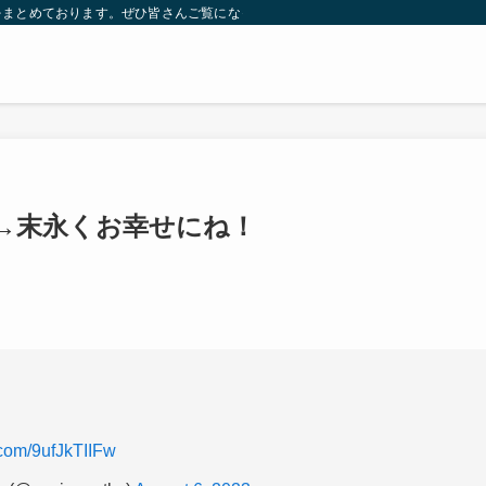
をまとめております。ぜひ皆さんご覧になっていってください。
→末永くお幸せにね！
r.com/9ufJkTIIFw