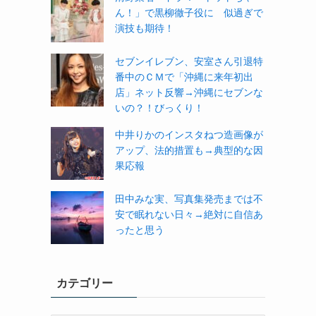
ん！」で黒柳徹子役に 似過ぎで
演技も期待！
セブンイレブン、安室さん引退特
番中のＣＭで「沖縄に来年初出
店」ネット反響→沖縄にセブンな
いの？！びっくり！
中井りかのインスタねつ造画像が
アップ、法的措置も→典型的な因
果応報
田中みな実、写真集発売までは不
安で眠れない日々→絶対に自信あ
ったと思う
カテゴリー