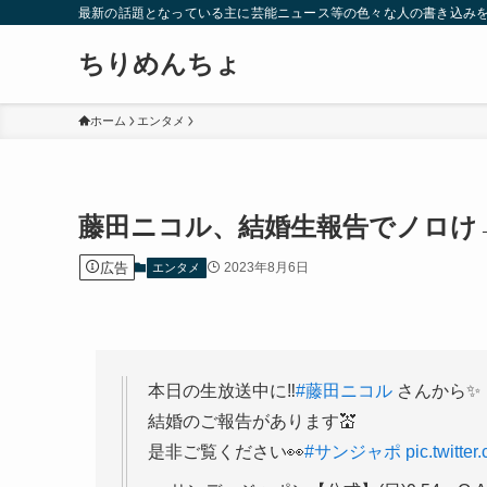
最新の話題となっている主に芸能ニュース等の色々な人の書き込み
ちりめんちょ
ホーム
エンタメ
藤田ニコル、結婚生報告でノロけ
広告
2023年8月6日
エンタメ
本日の生放送中に‼️
#藤田ニコル
さんから✨
結婚のご報告があります💒
是非ご覧ください👀
#サンジャポ
pic.twitte