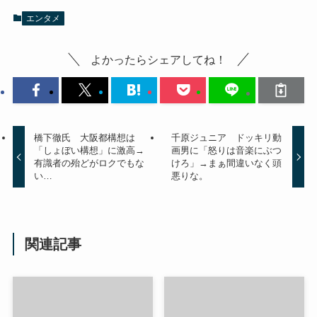
エンタメ
よかったらシェアしてね！
橋下徹氏 大阪都構想は
千原ジュニア ドッキリ動
「しょぼい構想」に激高→
画男に「怒りは音楽にぶつ
有識者の殆どがロクでもな
けろ」→まぁ間違いなく頭
い…
悪りな。
関連記事