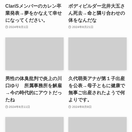
ClariSメンバーのカレン卒
ボディビルダー北井大五さ
業発表→夢をかなえて幸せ
ん死去→命と隣り合わせの
になってください。
体をなんだな
2024年9月1日
2024年8月21日
男性の体臭批判で炎上の川
久代萌美アナが第１子出産
口ゆり 所属事務所を解雇
を公表→母子ともに健康で
→今の時代的にアウトだっ
無事ご出産されたようで何
たね
よりです。
2024年8月11日
2024年8月9日