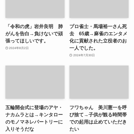
「令和の虎」岩井良明 肺
プロ雀士・馬場裕一さん死
がんを告白→負けないで頑
去 65歳→麻雀のエンタメ
張ってほしいです。
化に貢献された立役者のお
一人でした。
2024年8月2日
2024年7月30日
五輪開会式に登場のアヤ・
フワちゃん 美川憲一を呼
ナカムラとは→キンタロー
び捨て→子供が観る時間帯
のモノマネレパートリーに
での起用は止めていただき
入りそうだな
たい