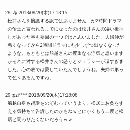
28 :
考
:
2018/09/20(木)17:18:15
松井さんを擁護する訳ではありません。が2時間ドラマ
の帝王と言われるまでになったのは松井さんの凄い後押
しがあった事も要因の一つではと思いました。夫婦仲が
悪くなってから2時間ドラマにも少しずつ出なくなった
ような。もともとは船越さんの度重なる浮気と思います
がそれに対する松井さんの怒りとジェラシーが凄すぎま
した。心の底では愛していたんでしょうね。夫婦の形っ
て色々あるんですね。
29 :
pzi*****
:
2018/09/20(木)17:18:08
船越自身も起訴をのぞむっていうより、松居にお灸をす
える気持ちで告訴したのかもねｗとにかくもう二度と松
居と関わりたくないだろうｗｗ