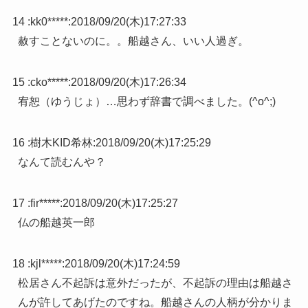
14 :
kk0*****
:
2018/09/20(木)17:27:33
赦すことないのに。。船越さん、いい人過ぎ。
15 :
cko*****
:
2018/09/20(木)17:26:34
宥恕（ゆうじょ）…思わず辞書で調べました。(^o^;)
16 :
樹木KID希林
:
2018/09/20(木)17:25:29
なんて読むんや？
17 :
fir*****
:
2018/09/20(木)17:25:27
仏の船越英一郎
18 :
kjl*****
:
2018/09/20(木)17:24:59
松居さん不起訴は意外だったが、不起訴の理由は船越さ
んが許してあげたのですね。船越さんの人柄が分かりま