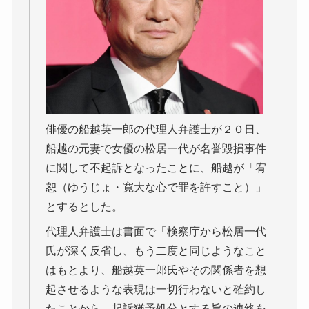
俳優の船越英一郎の代理人弁護士が２０日、
船越の元妻で女優の松居一代が名誉毀損事件
に関して不起訴となったことに、船越が「宥
恕（ゆうじょ・寛大な心で罪を許すこと）」
とするとした。
代理人弁護士は書面で「検察庁から松居一代
氏が深く反省し、もう二度と同じようなこと
はもとより、船越英一郎氏やその関係者を想
起させるような表現は一切行わないと確約し
たことから、起訴猶予処分とする旨の連絡を