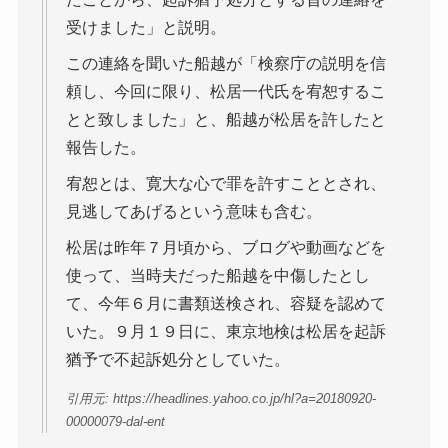
受けました」と説明。
この連絡を聞いた船越が「検察庁の説明を信
頼し、今回に限り、松居一代氏を宥恕するこ
とと致しました」と、船越が松居を許したと
報告した。
宥恕とは、寛大な心で罪を許すこととされ、
見逃してあげるという意味も含む。
松居は昨年７月頃から、ブログや動画などを
使って、当時夫だった船越を中傷したとし
て、今年６月に書類送検され、容疑を認めて
いた。９月１９日に、東京地検は松居を起訴
猶予で不起訴処分としていた。
引用元: https://headlines.yahoo.co.jp/hl?a=20180920-
00000079-dal-ent