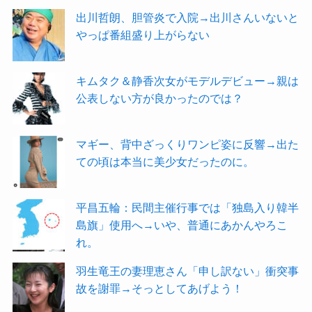
出川哲朗、胆管炎で入院→出川さんいないと
やっぱ番組盛り上がらない
キムタク＆静香次女がモデルデビュー→親は
公表しない方が良かったのでは？
マギー、背中ざっくりワンピ姿に反響→出た
ての頃は本当に美少女だったのに。
平昌五輪：民間主催行事では「独島入り韓半
島旗」使用へ→いや、普通にあかんやろこ
れ。
羽生竜王の妻理恵さん「申し訳ない」衝突事
故を謝罪→そっとしてあげよう！