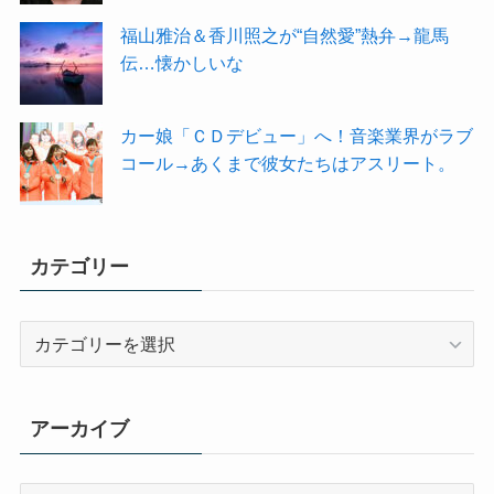
福山雅治＆香川照之が“自然愛”熱弁→龍馬
伝…懐かしいな
カー娘「ＣＤデビュー」へ！音楽業界がラブ
コール→あくまで彼女たちはアスリート。
カテゴリー
カ
テ
ゴ
リ
アーカイブ
ー