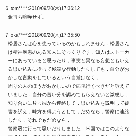
6 :
tom*****
:
2018/09/20(木)17:36:12
金持ち喧嘩せず。
7 :
oka*****
:
2018/09/20(木)17:35:50
松居さんは心を患っているのかもしれません．松居さん
は精神疾患のある知人にそっくりです．知人はストーカ
ーにあっていると思ったり，事実と異なる妄想ともいえ
る思い込みに従って極端な行動したりしても，自分がお
かしな言動をしているという自覚はなく，
周りの人のほうがおかしいので病院行くべきだと訴えて
いました．自分の言い分を認めてもらえないと激怒し，
知り合いに片っ端から連絡して，思い込みを説明して被
害を訴え，味方を得ようとして，だめなら，警察に連絡
したり，それでもだめなら，
警察署に行って騒いだりしました．米国ではこのような