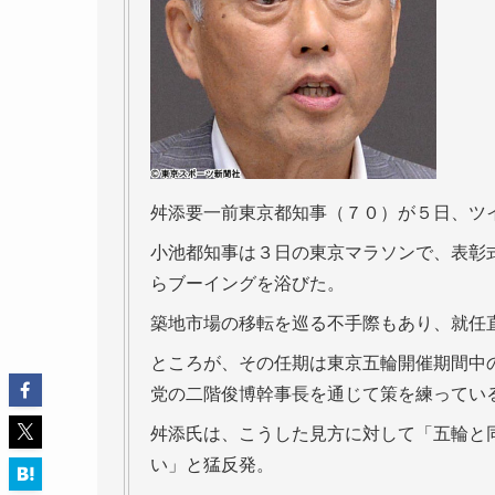
舛添要一前東京都知事（７０）が５日、ツ
小池都知事は３日の東京マラソンで、表彰
らブーイングを浴びた。
築地市場の移転を巡る不手際もあり、就任
ところが、その任期は東京五輪開催期間中
党の二階俊博幹事長を通じて策を練ってい
舛添氏は、こうした見方に対して「五輪と
い」と猛反発。