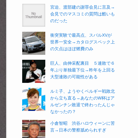
宮迫、渡部建の謝罪会見に言及→
会見でのマスコミの質問は酷いも
のだった
衝突実験で最高点、スバルXVが
世界一安全→カタログスペック上
の欠点はほぼ燃費のみ
巨人、由伸采配裏目 ５連敗で６
年ぶり単独最下位→昨年を上回る
大型連敗の可能性がある
ルミ子、ようやくベルギー戦敗北
から立ち直る→あなたのW杯はア
ルゼンチン敗退で終わったんじゃ
なかったの？
小倉智昭 渋谷ハロウィーンに苦
言→日本の警察舐められすぎ