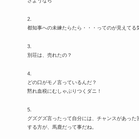
さようなら
2.
都知事への未練たらたら・・・ってのが見えてる
3.
別荘は、売れたの？
4.
どの口がモノ言っているんだ？
黙れ血税にむしゃぶりつくダニ！
5.
グズグズ言ったって自分には、チャンスがあった
する方が、馬鹿だって事だね。