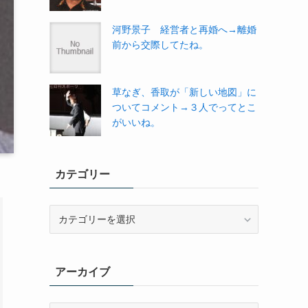
河野景子 経営者と再婚へ→離婚
前から交際してたね。
草なぎ、香取が「新しい地図」に
ついてコメント→３人でってとこ
がいいね。
カテゴリー
カ
テ
ゴ
リ
アーカイブ
ー