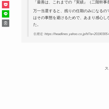
「最善は、これまでの『実績』（二階幹事
万一当選すると、残りの任期のみになるの
はその事態を避けるためで、あまり感心し
た。
引用元: https://headlines.yahoo.co.jp/hl?a=20190305
ス