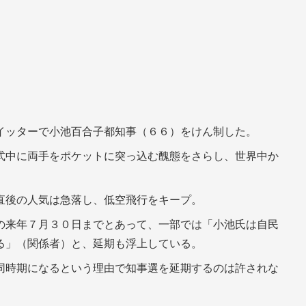
イッターで小池百合子都知事（６６）をけん制した。
式中に両手をポケットに突っ込む醜態をさらし、世界中か
直後の人気は急落し、低空飛行をキープ。
の来年７月３０日までとあって、一部では「小池氏は自民
る」（関係者）と、延期も浮上している。
同時期になるという理由で知事選を延期するのは許されな