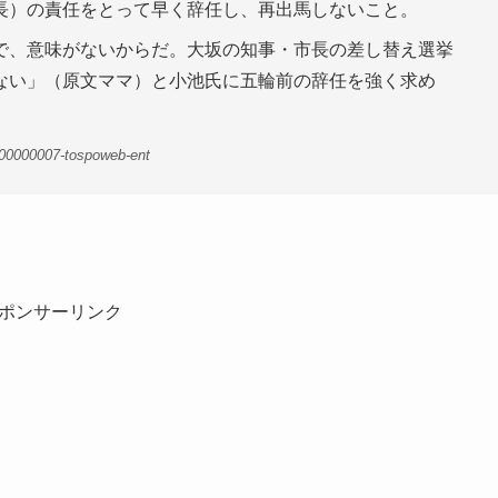
長）の責任をとって早く辞任し、再出馬しないこと。
で、意味がないからだ。大坂の知事・市長の差し替え選挙
ない」（原文ママ）と小池氏に五輪前の辞任を強く求め
-00000007-tospoweb-ent
ポンサーリンク