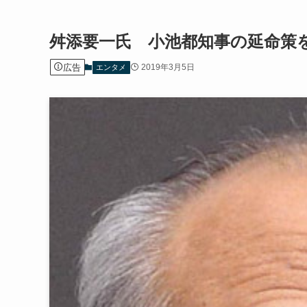
舛添要一氏 小池都知事の延命策
広告
2019年3月5日
エンタメ