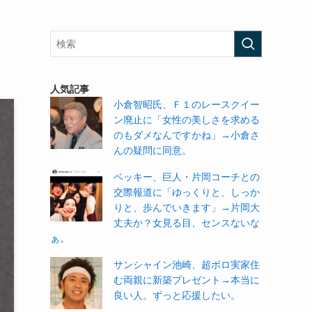
人気記事
小倉智昭氏、Ｆ１のレースクイー
ン廃止に「女性の美しさを求める
のもダメなんですかね」→小倉さ
んの疑問に同意。
ベッキー、巨人・片岡コーチとの
交際報道に「ゆっくりと、しっか
りと、歩んでいきます」→片岡大
丈夫か？女見る目、センスないな
ぁ。
サンシャイン池崎、超ボロ実家住
む両親に新築プレゼント→本当に
良い人。ずっと応援したい。