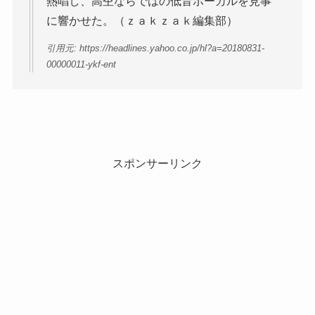
熱唱し、高杢ならではの低音ボーカルを見事
に響かせた。（ｚａｋｚａｋ編集部）
引用元: https://headlines.yahoo.co.jp/hl?a=20180831-
00000011-ykf-ent
スポンサーリンク