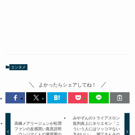
エンタメ
よかったらシェアしてね！
みやぞんのトライアスロン
高橋メアリージュンが松潤
批判炎上にホリエモン「こ
ファンの反感買い真意説明
ういう人にはツッコマない
→ウシジマくんの犀原茜の
方がいい」→堀江さんその