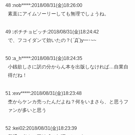
48 :
nob*****
:
2018/08/31(金)18:26:00
素直にアイムソーリーしても無理でしょうね。
49 :
ポチチョビッチ
:
2018/08/31(金)18:24:42
で、フコイダンて効いたの？( ´Д`)y━･~~
50 :
a_h*****
:
2018/08/31(金)18:24:35
小銭欲しさに訳の分からん本を出版しなければ…自業自
得だね！
51 :
exv*****
:
2018/08/31(金)18:23:48
杢からケンカ売ったんだよね？何をいまさら、と思うフ
ァンが多いと思う
52 :
kei02
:
2018/08/31(金)18:23:39