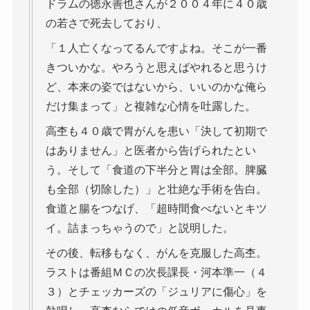
ドラムの徳永善也さんが２００４年に４０歳
の若さで死去しており、
「１人亡くなってるんですよね。そこが一番
きついかな。やろうと思えばやれると思うけ
ど、本来の姿ではないから、いいのかな俺ら
だけ集まって」と複雑な心情を吐露した。
高杢も４０歳で胃がんを患い「決して初期で
はありません」と医者から告げられたとい
う。そして「食道の下半分と胃は全部。脾臓
も全部（切除した）」と壮絶な手術を告白。
食道と腸をつなげ、「超時間食べないとキツ
イ。詰まっちゃうので」と説明した。
その後、転移もなく、がんを克服した高杢。
ラストは番組ＭＣの次長課長・河本準一（４
３）とチェッカーズの「ジュリアに傷心」を