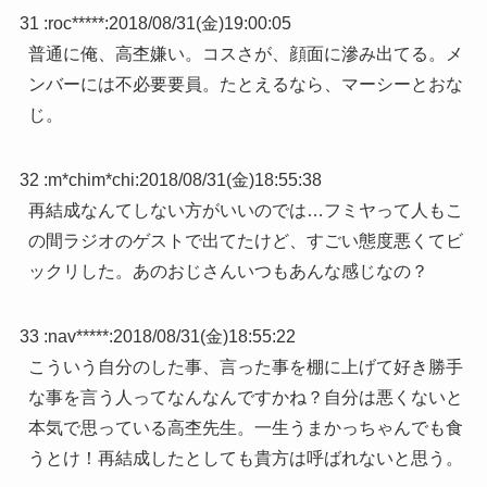
31 :
roc*****
:
2018/08/31(金)19:00:05
普通に俺、高杢嫌い。コスさが、顔面に滲み出てる。メ
ンバーには不必要要員。たとえるなら、マーシーとおな
じ。
32 :
m*chim*chi
:
2018/08/31(金)18:55:38
再結成なんてしない方がいいのでは…フミヤって人もこ
の間ラジオのゲストで出てたけど、すごい態度悪くてビ
ックリした。あのおじさんいつもあんな感じなの？
33 :
nav*****
:
2018/08/31(金)18:55:22
こういう自分のした事、言った事を棚に上げて好き勝手
な事を言う人ってなんなんですかね？自分は悪くないと
本気で思っている高杢先生。一生うまかっちゃんでも食
うとけ！再結成したとしても貴方は呼ばれないと思う。