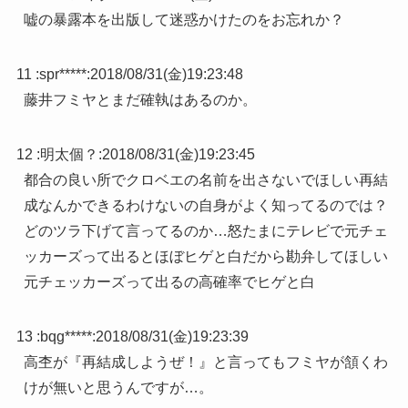
嘘の暴露本を出版して迷惑かけたのをお忘れか？
11 :
spr*****
:
2018/08/31(金)19:23:48
藤井フミヤとまだ確執はあるのか。
12 :
明太個？
:
2018/08/31(金)19:23:45
都合の良い所でクロベエの名前を出さないでほしい再結
成なんかできるわけないの自身がよく知ってるのでは？
どのツラ下げて言ってるのか…怒たまにテレビで元チェ
ッカーズって出るとほぼヒゲと白だから勘弁してほしい
元チェッカーズって出るの高確率でヒゲと白
13 :
bqg*****
:
2018/08/31(金)19:23:39
高杢が『再結成しようぜ！』と言ってもフミヤが頷くわ
けが無いと思うんですが…。