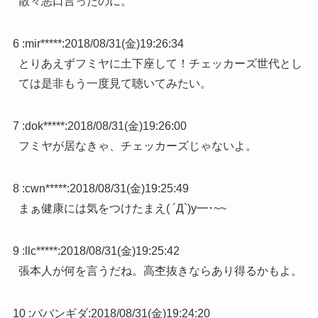
散々悪口言ったのに。
6 :
mir*****
:
2018/08/31(金)19:26:34
とりあえずフミヤに土下座して！チェッカーズ世代とし
ては是非もう一度見て聴いてみたい。
7 :
dok*****
:
2018/08/31(金)19:26:00
フミヤが居なきゃ、チェッカーズじゃないよ。
8 :
cwn*****
:
2018/08/31(金)19:25:49
まぁ健康には気をつけたまえ( ´Д`)y━･~~
9 :
llc*****
:
2018/08/31(金)19:25:42
張本人が何を言うだね。高杢抜きならあり得るかもよ。
10 :
ババンギダ
:
2018/08/31(金)19:24:20