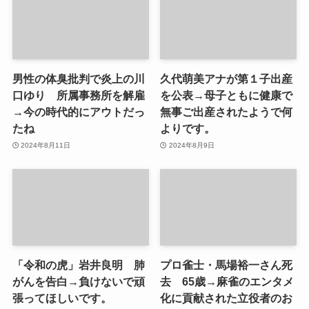
男性の体臭批判で炎上の川
久代萌美アナが第１子出産
口ゆり 所属事務所を解雇
を公表→母子ともに健康で
→今の時代的にアウトだっ
無事ご出産されたようで何
たね
よりです。
2024年8月11日
2024年8月9日
「令和の虎」岩井良明 肺
プロ雀士・馬場裕一さん死
がんを告白→負けないで頑
去 65歳→麻雀のエンタメ
張ってほしいです。
化に貢献された立役者のお