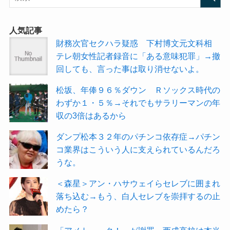
人気記事
財務次官セクハラ疑惑 下村博文元文科相
テレ朝女性記者録音に「ある意味犯罪」→撤
回しても、言った事は取り消せないよ。
松坂、年俸９６％ダウン Ｒソックス時代の
わずか１・５％→それでもサラリーマンの年
収の3倍はあるから
ダンプ松本３２年のパチンコ依存症→パチン
コ業界はこういう人に支えられているんだろ
うな。
＜森星＞アン・ハサウェイらセレブに囲まれ
落ち込む→もう、白人セレブを崇拝するの止
めたら？