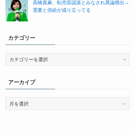
高橋真麻、転売容認派とみなされ異論噴出→
需要と供給が成り立ってる
カテゴリー
カ
テ
ゴ
リ
アーカイブ
ー
ア
ー
カ
イ
ブ