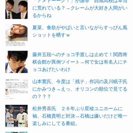
「アメトーーク！」が謝罪 西成高校は本当
に荒れている？→クレームが大好き人間がい
るからね
夏菜、食欲がやばいと言いながらすっぴん風
ショットを晒すｗ
藤井五段へのチョコ手渡しは止めて！関西将
棋会館が異例ツイート→何で女は有名人にチ
ョコあげたいわけ
山本寛氏、今度は「残テ」作詞の及川眠子氏
にかみつき→えっ、オリコンの順位で見てる
の？？？
松井秀喜氏 ２６年ぶり星稜ユニホームに
袖、石橋貴明と対決→石橋は嫌いだけど唯一
楽しみにしてる番組。