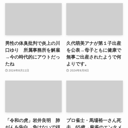
男性の体臭批判で炎上の川
久代萌美アナが第１子出産
口ゆり 所属事務所を解雇
を公表→母子ともに健康で
→今の時代的にアウトだっ
無事ご出産されたようで何
たね
よりです。
2024年8月11日
2024年8月9日
「令和の虎」岩井良明 肺
プロ雀士・馬場裕一さん死
がんを告白→負けないで頑
去 65歳→麻雀のエンタメ