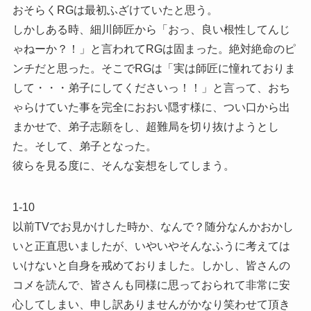
おそらくRGは最初ふざけていたと思う。
しかしある時、細川師匠から「おっ、良い根性してんじ
ゃねーか？！」と言われてRGは固まった。絶対絶命のピ
ンチだと思った。そこでRGは「実は師匠に憧れておりま
して・・・弟子にしてくださいっ！！」と言って、おち
ゃらけていた事を完全におおい隠す様に、つい口から出
まかせで、弟子志願をし、超難局を切り抜けようとし
た。そして、弟子となった。
彼らを見る度に、そんな妄想をしてしまう。
1-10
以前TVでお見かけした時か、なんで？随分なんかおかし
いと正直思いましたが、いやいやそんなふうに考えては
いけないと自身を戒めておりました。しかし、皆さんの
コメを読んで、皆さんも同様に思っておられて非常に安
心してしまい、申し訳ありませんがかなり笑わせて頂き