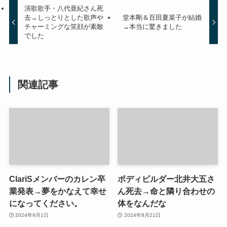
演歌歌手・八代亜紀さん死
去→しっとりとした歌声や
堂本剛＆百田夏菜子が結婚
チャーミングな笑顔が素敵
→本当に驚きました
でした
関連記事
ClariSメンバーのカレン卒
ボディビルダー北井大五さ
業発表→夢をかなえて幸せ
ん死去→命と隣り合わせの
になってください。
体をなんだな
2024年9月1日
2024年8月21日