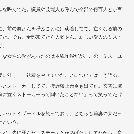
んな呼んでた。議員や芸能人も呼んで全部で何百人とか言
に、前の奥さんを呼ぶことには執着してて、亡くなる前の
てた。でも、全部来てたら大変やん。新しい愛人のミス・
ど」
たな女性の影があったのは本紙昨報だが、この「ミス・ユ
妻に対して、執着をみせていたことについてはこう語る。
っとストーカーしてて、接近禁止命令も出てた。玄関に梅
前に置くストーカーって聞いたことない』って笑ってたけ
というトイプードルを飼っており、どちらも前妻の犬だっ
たという。
けど、先に死んだ。ステーキとかあげたりしてたから、食