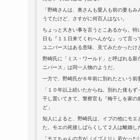
「野崎さんは、奥さんも愛人も前の妻もみ
うてたけど、さすがに何百人はない。
ちょっと大きい事を言うとこあるから。特
日も『１１日来てくれへんかな』って言っ
ユニバースはある意味、見てみたかったけ
野崎氏に「ミス・ワールド」と呼ばれる新
ニバース」は同一人物のようだ。
一方で、野崎氏が６年前に別れたという前
「１０年以上続いたからね。別れた後もず
干し置いてきて、警察官も『梅干しを家の
ど」
知人によると、野崎氏は、イブの他にモエ
た。モエの死後しばらくして２人は離婚し
「モエちゃんの方が（イブより）若かった