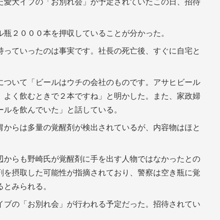
た愛犬イブの「お別れ会」が予定されていたこの日、招待
ル瓶２０００本を押収していることが分かった。
持っていったのは事実です。社長の死亡後、すぐに自宅と
について「ビールはウチの会社のものです。アサヒビール
。よく飲むときで２本ですね」と明かした。また、家政婦
ールを飲んでいた」と話している。
胃からは多量の覚醒剤が検出されているが、内容物はほと
辺からも野崎氏が覚醒剤に手を出す人物ではなかったとの
剤を摂取した可能性が指摘されており、警察は空き瓶に覚
るとみられる。
イブの「お別れ会」が行われる予定だった。招待されてい