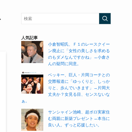
→
人気記事
小倉智昭氏、Ｆ１のレースクイー
ン廃止に「女性の美しさを求める
のもダメなんですかね」→小倉さ
んの疑問に同意。
ベッキー、巨人・片岡コーチとの
交際報道に「ゆっくりと、しっか
りと、歩んでいきます」→片岡大
丈夫か？女見る目、センスないな
ぁ。
サンシャイン池崎、超ボロ実家住
む両親に新築プレゼント→本当に
良い人。ずっと応援したい。