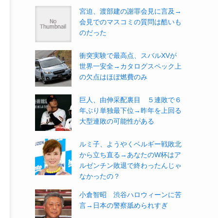
宮迫、渡部建の謝罪会見に言及→
会見でのマスコミの質問は酷いも
のだった
衝突実験で最高点、スバルXVが
世界一安全→カタログスペック上
の欠点はほぼ燃費のみ
巨人、由伸采配裏目 ５連敗で６
年ぶり単独最下位→昨年を上回る
大型連敗の可能性がある
ルミ子、ようやくベルギー戦敗北
から立ち直る→あなたのW杯はア
ルゼンチン敗退で終わったんじゃ
なかったの？
小倉智昭 渋谷ハロウィーンに苦
言→日本の警察舐められすぎ