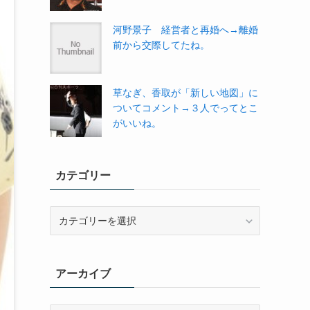
河野景子 経営者と再婚へ→離婚
前から交際してたね。
草なぎ、香取が「新しい地図」に
ついてコメント→３人でってとこ
がいいね。
カテゴリー
カ
テ
ゴ
リ
アーカイブ
ー