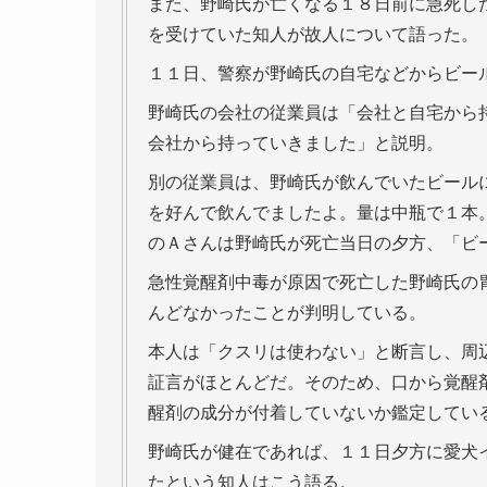
また、野崎氏が亡くなる１８日前に急死し
を受けていた知人が故人について語った。
１１日、警察が野崎氏の自宅などからビー
野崎氏の会社の従業員は「会社と自宅から
会社から持っていきました」と説明。
別の従業員は、野崎氏が飲んでいたビール
を好んで飲んでましたよ。量は中瓶で１本
のＡさんは野崎氏が死亡当日の夕方、「ビ
急性覚醒剤中毒が原因で死亡した野崎氏の
んどなかったことが判明している。
本人は「クスリは使わない」と断言し、周
証言がほとんどだ。そのため、口から覚醒
醒剤の成分が付着していないか鑑定してい
野崎氏が健在であれば、１１日夕方に愛犬
たという知人はこう語る。