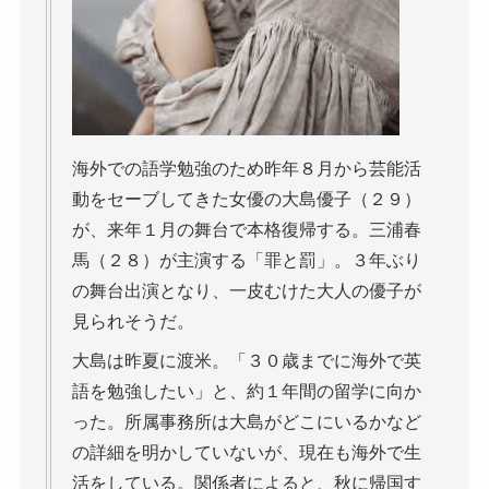
海外での語学勉強のため昨年８月から芸能活
動をセーブしてきた女優の大島優子（２９）
が、来年１月の舞台で本格復帰する。三浦春
馬（２８）が主演する「罪と罰」。３年ぶり
の舞台出演となり、一皮むけた大人の優子が
見られそうだ。
大島は昨夏に渡米。「３０歳までに海外で英
語を勉強したい」と、約１年間の留学に向か
った。所属事務所は大島がどこにいるかなど
の詳細を明かしていないが、現在も海外で生
活をしている。関係者によると、秋に帰国す