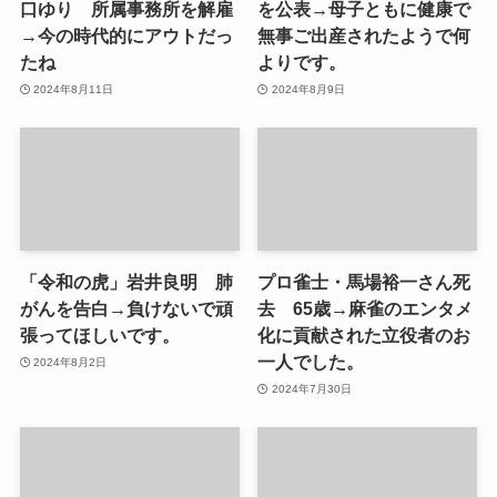
口ゆり 所属事務所を解雇
を公表→母子ともに健康で
→今の時代的にアウトだっ
無事ご出産されたようで何
たね
よりです。
2024年8月11日
2024年8月9日
「令和の虎」岩井良明 肺
プロ雀士・馬場裕一さん死
がんを告白→負けないで頑
去 65歳→麻雀のエンタメ
張ってほしいです。
化に貢献された立役者のお
一人でした。
2024年8月2日
2024年7月30日