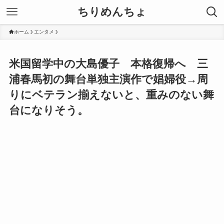
ちりめんちょ
ホーム
エンタメ
米国留学中の大島優子 本格復帰へ 三
浦春馬初の舞台単独主演作で娼婦役→周
りにベテラン揃えないと、重みのない舞
台になりそう。