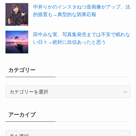
中井りかのインスタねつ造画像がアップ、法
的措置も→典型的な因果応報
田中みな実、写真集発売までは不安で眠れな
い日々→絶対に自信あったと思う
カテゴリー
カ
テ
ゴ
リ
アーカイブ
ー
ア