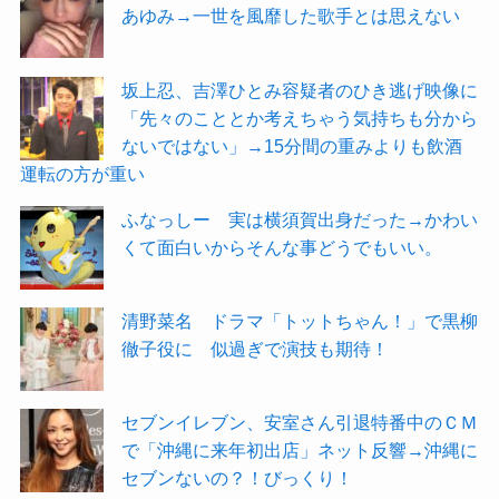
あゆみ→一世を風靡した歌手とは思えない
坂上忍、吉澤ひとみ容疑者のひき逃げ映像に
「先々のこととか考えちゃう気持ちも分から
ないではない」→15分間の重みよりも飲酒
運転の方が重い
ふなっしー 実は横須賀出身だった→かわい
くて面白いからそんな事どうでもいい。
清野菜名 ドラマ「トットちゃん！」で黒柳
徹子役に 似過ぎで演技も期待！
セブンイレブン、安室さん引退特番中のＣＭ
で「沖縄に来年初出店」ネット反響→沖縄に
セブンないの？！びっくり！