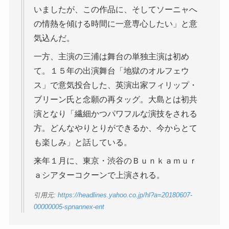
いましたが、この作品に、そしてソーニャへ
の情熱を傾ける時間に一意専心したい」と意
気込んだ。
一方、主演の三浦は舞台の単独主演は初め
て。１５年の出演舞台「地獄のオルフェウ
ス」で意気投合した、英演出家フィリップ・
ブリーン氏と念願の再タッグ。大島とは初共
演となり「繊細かつパワフルな演技をされる
方。どんなやりとりができるか、今からとて
も楽しみ」と話している。
来年１月に、東京・渋谷のＢｕｎｋａｍｕｒ
ａシアターコクーンで上演される。
引用元:
https://headlines.yahoo.co.jp/hl?a=20180607-
00000005-spnannex-ent