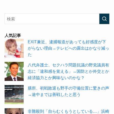
人気記事
EXIT兼近、逮捕報道があっても好感度が下
がらない理由→テレビへの露出はかなり減っ
た
八代弁護士、セクハラ問題抗議の野党議員有
志に「違和感を覚える」→国防とか外交とか
経済協力とか興味ないのかな？
膳所、初戦敗退も野手の守備位置に驚きの声
→途中までは善戦したと思う
非難殺到「自らむくもうとしている…」浜崎