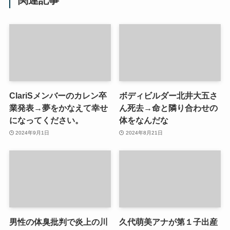
関連記事
ClariSメンバーのカレン卒
ボディビルダー北井大五さ
業発表→夢をかなえて幸せ
ん死去→命と隣り合わせの
になってください。
体をなんだな
2024年9月1日
2024年8月21日
男性の体臭批判で炎上の川
久代萌美アナが第１子出産