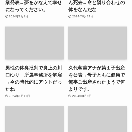
業発表→夢をかなえて幸せ
ん死去→命と隣り合わせの
になってください。
体をなんだな
2024年9月1日
2024年8月21日
男性の体臭批判で炎上の川
久代萌美アナが第１子出産
口ゆり 所属事務所を解雇
を公表→母子ともに健康で
→今の時代的にアウトだっ
無事ご出産されたようで何
たね
よりです。
2024年8月11日
2024年8月9日