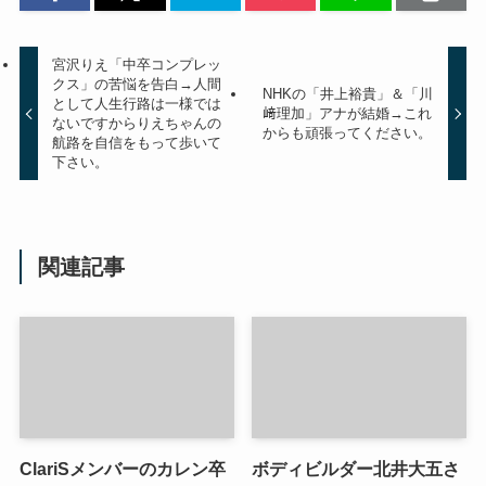
宮沢りえ「中卒コンプレッ
クス」の苦悩を告白→人間
NHKの「井上裕貴」＆「川
として人生行路は一様では
﨑理加」アナが結婚→これ
ないですからりえちゃんの
からも頑張ってください。
航路を自信をもって歩いて
下さい。
関連記事
ClariSメンバーのカレン卒
ボディビルダー北井大五さ