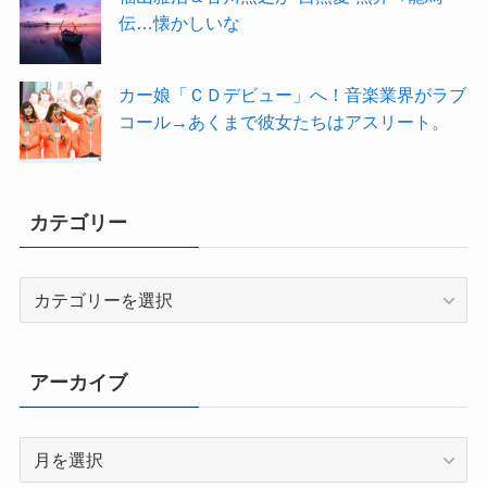
伝…懐かしいな
カー娘「ＣＤデビュー」へ！音楽業界がラブ
コール→あくまで彼女たちはアスリート。
カテゴリー
カ
テ
ゴ
リ
アーカイブ
ー
ア
ー