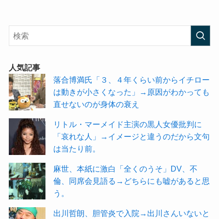
人気記事
落合博満氏「３、４年くらい前からイチロー
は動きが小さくなった」→原因がわかっても
直せないのが身体の衰え
リトル・マーメイド主演の黒人女優批判に
「哀れな人」→イメージと違うのだから文句
は当たり前。
麻世、本紙に激白「全くのうそ」DV、不
倫、同席会見語る→どちらにも嘘があると思
う。
出川哲朗、胆管炎で入院→出川さんいないと