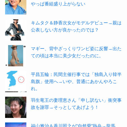
やっぱ番組盛り上がらない
キムタク＆静香次女がモデルデビュー→親は
公表しない方が良かったのでは？
マギー、背中ざっくりワンピ姿に反響→出た
ての頃は本当に美少女だったのに。
平昌五輪：民間主催行事では「独島入り韓半
島旗」使用へ→いや、普通にあかんやろこ
れ。
羽生竜王の妻理恵さん「申し訳ない」衝突事
故を謝罪→そっとしてあげよう！
福山雅治＆香川照之が“自然愛”熱弁→龍馬