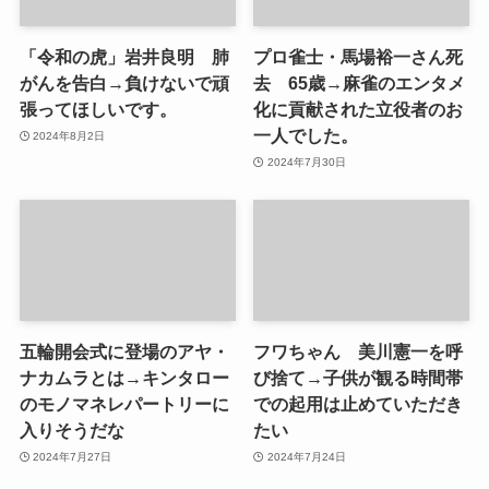
「令和の虎」岩井良明 肺
プロ雀士・馬場裕一さん死
がんを告白→負けないで頑
去 65歳→麻雀のエンタメ
張ってほしいです。
化に貢献された立役者のお
一人でした。
2024年8月2日
2024年7月30日
五輪開会式に登場のアヤ・
フワちゃん 美川憲一を呼
ナカムラとは→キンタロー
び捨て→子供が観る時間帯
のモノマネレパートリーに
での起用は止めていただき
入りそうだな
たい
2024年7月27日
2024年7月24日