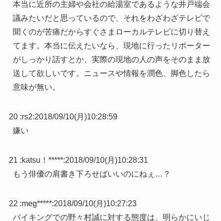
本当に近所の主婦や会社の給湯室であるような井戸端会
議みたいだと思っているので、それをわざわざテレビで
聞くのが苦痛だからすぐさまローカルテレビに切り替え
てます。本当に伝えたいなら、現地に行ったリポーター
がしっかり話すとか、実際の現地の人の声をそのまま放
送して欲しいです。ニュースや情報を潤色、脚色したら
意味が無い。
20 :
rs2
:
2018/09/10(月)10:28:59
嫌い
21 :
katsu！*****
:
2018/09/10(月)10:28:31
もう俳優の肩書き下ろせばいいのにねぇ…？
22 :
meg*****
:
2018/09/10(月)10:27:23
バイキングでの野々村誠に対する態度は、明らかにいじ