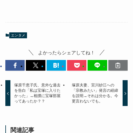
エンタメ
よかったらシェアしてね！
塚原千恵子氏、意外な過去
塚原夫妻、宮川紗江への
を告白「私は宝塚に入りた
「宗教みたい」発言の経緯
かった」→相撲に宝塚部屋
を説明→それは分かる。今
ってあったか？？
更言わないでも。
関連記事