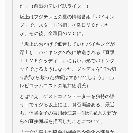
た」（前出のテレビ誌ライター）
坂上はフジテレビの昼の情報番組「バイキン
グ」で、スタート当初こそ曜日ＭＣだった
が、その後、全曜日のＭＣに。
「坂上のおかげで低迷していたバイキングが
浮上し、バイキングの後に放送される『直撃
ＬＩＶＥグッディ！』にもいい形でバトンタ
ッチできるようになった。グッディを”打ち切
り説”から救った功績は大きいでしょう」（テ
レビコラムニストの亀井徳明氏）
とはいえ、ゲストコメンテーターを独特の語
り口でイジる坂上には、賛否両論ある。最近
も、体操女子の宮川紗江選手側が”塚原夫妻”か
らの直接謝罪を拒否したことについて、
「一介の選手が協会の副会長や強化本部長か