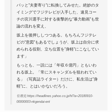
パッと”夫妻寄り”に転換してみせた。絶妙のタ
イミングでフジテレビが入手した、速見コー
チの宮川選手に対する衝撃的な”暴力動画”も世
論の流れを変え、
坂上を後押ししつつある。もちろんフジテレ
ビの”意図”もあるでしょうが、坂上は自分に求
められる役割、立ち位置を”身軽”にこなしてい
ます」
もっとも、一説には「年収６億円」ともいわ
れる坂上。「常にスキャンダルを狙われてい
る」（写真誌ライター）だけに、私生活は”身
軽”に、とはいかないだろう。
引用元:https://headlines.yahoo.co.jp/hl?a=20180910-
00000003-nkgendai-ent