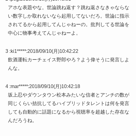
アホな表題やな。世論跳ね返す？跳ね返さなきゃならな
い数字しか取れないなら起用してないだろ。世論に指示
されてるから起用してんじゃねーの。批判してる世論を
中心に物事考えてんじゃねーよ。
3 :
ki1*****
:
2018/09/10(月)10:42:22
飲酒運転カーチェイス野郎やろ？よう偉そうに発言しよ
んな。
4 :
mar*****
:
2018/09/10(月)10:42:18
坂上忍やダウンタウン松本みたいな信者とアンチの数が
同じくらい拮抗してるハイブリッドタレントは何を発言
しても自動的に話題になるから視聴率を超越した存在な
んだろうね。