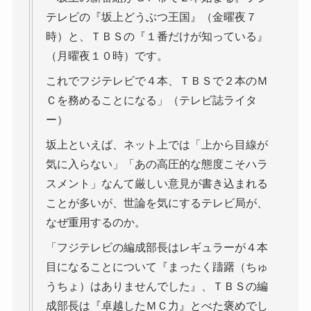
テレビの『坂上どうぶつ王国』（金曜夜７
時）と、ＴＢＳの『１番だけが知っている』
（月曜夜１０時）です。
これでフジテレビで４本、ＴＢＳで２本のＭ
Ｃを務めることになる」（テレビ誌ライタ
ー）
坂上といえば、ネット上では「上から目線が
気に入らない」「あの高圧的な態度こそハラ
スメント」なんて厳しい意見が書き込まれる
ことが多いが、世論を気にするテレビ局が、
なぜ重用するのか。
「フジテレビの編成部長はレギュラーが４本
目になることについて『まったく躊躇（ちゅ
うちょ）はありませんでした』、ＴＢＳの編
成部長は『卓越したＭＣ力』とべた褒めでし