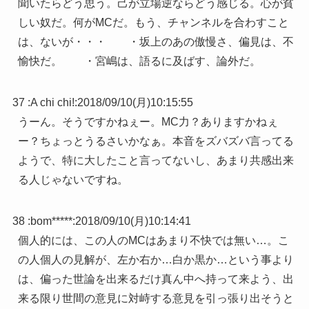
聞いたらどう思う。己が立場逆ならどう感じる。心が貧
しい奴だ。何がMCだ。もう、チャンネルを合わすこと
は、ないが・・・ ・坂上のあの傲慢さ、偏見は、不
愉快だ。 ・宮嶋は、語るに及ばす、論外だ。
37 :
A chi chi!
:
2018/09/10(月)10:15:55
うーん。そうですかねぇー。MC力？ありますかねぇ
ー？ちょっとうるさいかなぁ。本音をズバズバ言ってる
ようで、特に大したこと言ってないし、あまり共感出来
る人じゃないですね。
38 :
bom*****
:
2018/09/10(月)10:14:41
個人的には、この人のMCはあまり不快では無い…。こ
の人個人の見解が、左か右か…白か黒か…という事より
は、偏った世論を出来るだけ真ん中へ持って来よう、出
来る限り世間の意見に対峙する意見を引っ張り出そうと