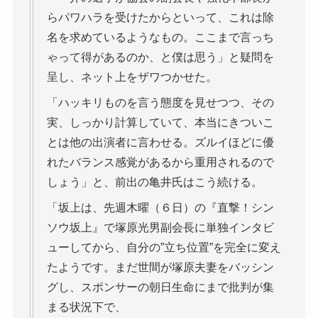
らパワハラを受けたからといって、これは除
名を求めているようなもの。ここまで言っち
ゃって得があるのか、と僕は思う」と疑問を
呈し、ネット上をザワつかせた。
「ハッキリものを言う態度を見せつつ、その
実、しっかり計算していて、本当にきついこ
とは他の出演者に言わせる。ズルイほどに優
れたバランス感覚があるから重用されるので
しょう」と、前出の亀井氏はこう続ける。
「坂上は、先週木曜（６日）の『直撃！シン
ソウ坂上』で塚原光男副会長に単独インタビ
ューしてから、自分の”立ち位置”を完全に変え
たようです。まだ世間が塚原夫妻をバッシン
グし、スポンサーの朝日生命にまで批判が集
まる状況下で、