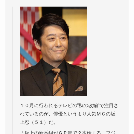
１０月に行われるテレビの”秋の改編”で注目さ
れているのが、俳優というより人気ＭＣの坂
上忍（５１）だ。
「坂上の新番組がＧＰ帯で２本始まる。フジ