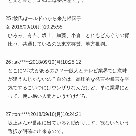
と女と金と、SNSには要注意です。
25 :
彼氏はモルドバから来た帰国子
女
:
2018/09/10(月)10:25:55
ひろみ、有吉、坂上、加藤、小倉、どれもどんぐりの背
比べ。共通しているのは東京称賛、地方批判。
26 :
tak*****
:
2018/09/10(月)10:25:12
どこにMC力があるのさ？一般人とテレビ業界では意味
が違うんじゃないの？自分は、高圧的な発言や暴言を平
気でするこいつにはウンザリなんだけど。単に業界にと
って、使い易い人間というだけだろ。
27 :
ton*****
:
2018/09/10(月)10:24:21
坂上さんが番組に出ていると助かります。観ないという
選択が明確に出来るので。