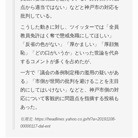
点から適当ではない」などと神戸市の対応を
批判している。
こうした動きに対し、ツイッターでは「全員
教員免許はく奪で懲戒免職にしてほしい」
「反省の色がない」「厚かましい」「厚顔無
恥」「どの口がいうか」といった世論を代弁
するコメントが多くを占めたが、
一方で「議会の条例制定権の濫用の疑いがあ
る」「市側が世間の批判を避けることを主目
的にしてはいけない」などと、神戸市側の対
応について客観的に問題点を指摘する投稿も
あった。
引用元: https://headlines.yahoo.co.jp/hl?a=20191108-
00000117-dal-ent