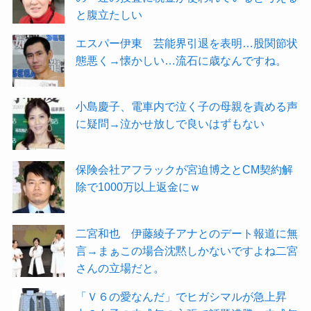
と腹立たしい
エスパー伊東 芸能界引退を表明…股関節状
態悪く→懐かしい…流石に歳なんですね。
小島慶子、電車内で泣く子の母親を責める声
に疑問→泣かせ放しで良いはずもない
保険会社アフラックが宮迫博之とCM契約解
除で1000万以上返金にｗ
二宮和也 伊藤綾子アナとのデート報道に無
言→まぁこの場合沈黙しかないですよね二宮
さんの立場だと。
「Ｖ６の愛なんだ」でヒガシマルが急上昇