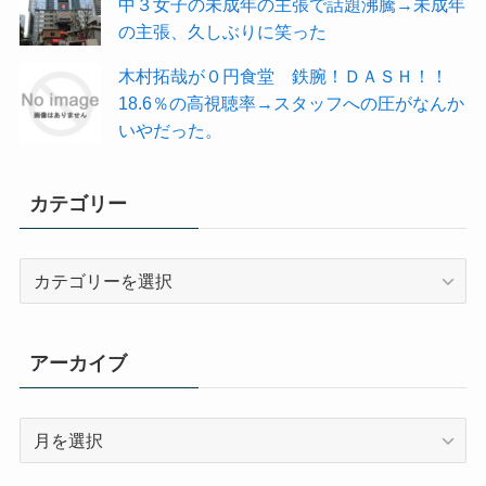
中３女子の未成年の主張で話題沸騰→未成年
の主張、久しぶりに笑った
木村拓哉が０円食堂 鉄腕！ＤＡＳＨ！！
18.6％の高視聴率→スタッフへの圧がなんか
いやだった。
カテゴリー
カ
テ
ゴ
リ
アーカイブ
ー
ア
ー
カ