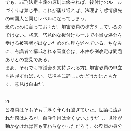
でも、罪刑法定主義の原則に鑑みれば、後付けのルール
づくりは禁じ手。これが罷り通れば、法理より感情優先
の韓国人と同じレベルになってしまう。
念のために言っておくが、加害教員の味方をしているの
ではない。将来、恣意的な後付けルールで不当な処分を
受ける被害者が出ないための法理を述べている。ちなみ
に、有識者で構成される審査会は、本件条例改定は問題
ありとの意見である。
まあ、それでも市議会を支持される方は加害教員の申立
を糾弾すればいい。法律学に詳しいかどうかはともか
く、意見は自由だ。
26.
公務員はそもそも手厚く守られ過ぎていた。世論に流さ
れた感はあるが、自浄作用は全くないようだし、世論が
動かなければ何も変わらなかっただろう。公務員の身分