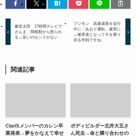
フジモン 高速道路を走行
爆笑太田 27時間テレビで
中に「あおり運転」被害に
さんま、関根勤から怒られ
→被害者となって今を乗り
る→笑いのセンスがない
切る作戦ですね
関連記事
ClariSメンバーのカレン卒
ボディビルダー北井大五さ
業発表→夢をかなえて幸せ
ん死去→命と隣り合わせの