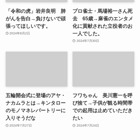
「令和の虎」岩井良明 肺
プロ雀士・馬場裕一さん死
がんを告白→負けないで頑
去 65歳→麻雀のエンタメ
張ってほしいです。
化に貢献された立役者のお
一人でした。
2024年8月2日
2024年7月30日
五輪開会式に登場のアヤ・
フワちゃん 美川憲一を呼
ナカムラとは→キンタロー
び捨て→子供が観る時間帯
のモノマネレパートリーに
での起用は止めていただき
入りそうだな
たい
2024年7月27日
2024年7月24日