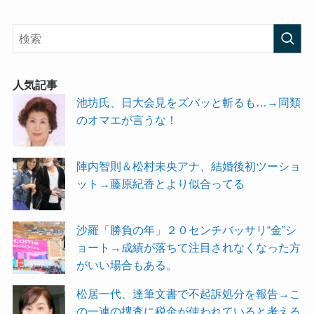
人気記事
池坊氏、日大会見をズバッと斬るも…→同類
のオマエが言うな！
陣内智則＆松村未央アナ、結婚後初ツーショ
ット→藤原紀香とより似合ってる
沙羅「勝負の年」２０センチバッサリ“金”シ
ョート→成績が落ちて注目されなくなった方
がいい場合もある。
松居一代、達筆文書で不起訴処分を報告→こ
の一連の捜査に税金が使われていると考える