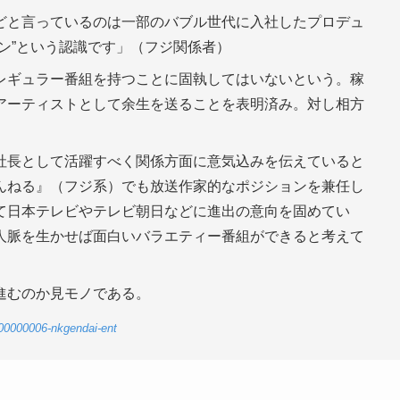
どと言っているのは一部のバブル世代に入社したプロデュ
ン”という認識です」（フジ関係者）
レギュラー番組を持つことに固執してはいないという。稼
アーティストとして余生を送ることを表明済み。対し相方
社長として活躍すべく関係方面に意気込みを伝えていると
んねる』（フジ系）でも放送作家的なポジションを兼任し
て日本テレビやテレビ朝日などに進出の意向を固めてい
人脈を生かせば面白いバラエティー番組ができると考えて
進むのか見モノである。
-00000006-nkgendai-ent