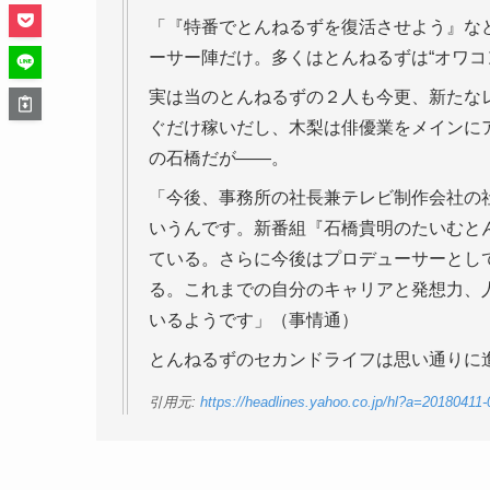
「『特番でとんねるずを復活させよう』な
ーサー陣だけ。多くはとんねるずは“オワコ
実は当のとんねるずの２人も今更、新たな
ぐだけ稼いだし、木梨は俳優業をメインに
の石橋だが――。
「今後、事務所の社長兼テレビ制作会社の
いうんです。新番組『石橋貴明のたいむと
ている。さらに今後はプロデューサーとし
る。これまでの自分のキャリアと発想力、
いるようです」（事情通）
とんねるずのセカンドライフは思い通りに
引用元:
https://headlines.yahoo.co.jp/hl?a=20180411