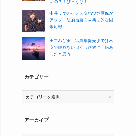
いの？！びっくり！
中井りかのインスタねつ造画像が
アップ、法的措置も→典型的な因
果応報
田中みな実、写真集発売までは不
安で眠れない日々→絶対に自信あ
ったと思う
カテゴリー
カ
テ
ゴ
リ
アーカイブ
ー