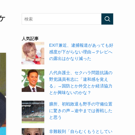
ケ
人気記事
EXIT兼近、逮捕報道があっても好
感度が下がらない理由→テレビへ
の露出はかなり減った
八代弁護士、セクハラ問題抗議の
野党議員有志に「違和感を覚え
る」→国防とか外交とか経済協力
とか興味ないのかな？
膳所、初戦敗退も野手の守備位置
に驚きの声→途中までは善戦した
と思う
非難殺到「自らむくもうとしてい