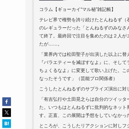
コラム【ギョーカイ“マル秘”雑記帳】
テレビ界で権勢を誇り続けたとんねるず（
のレギュラーだった「とんねるずのみなさ
て終了。最終回で注目を集めたのは２人が
たが……。
「業界内では松田聖子が出演した以上に替
『バラエティーを滅ぼすなよ』に、そして
ちょくるなよ』に変更して歌い上げた。こ
なったそうです」（芸能プロ関係者）
こうしたとんねるずのサプライズ演出に対
「有吉弘行や土田晃之らは自分のツイッタ
た。いつもはとんねるずに批判的なネット
す。正直、この展開は予想をしていなかっ
ところが、こうしたリアクションに対しフ