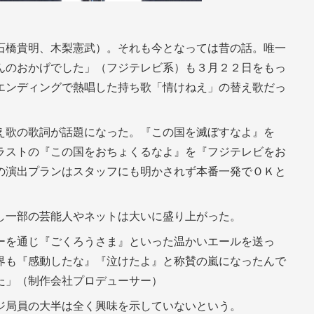
石橋貴明、木梨憲武）。それも今となっては昔の話。唯一
んのおかげでした」（フジテレビ系）も３月２２日をもっ
エンディングで熱唱した持ち歌「情けねえ」の替え歌だっ
え歌の歌詞が話題になった。『この国を滅ぼすなよ』を
ラストの『この国をおちょくるなよ』を『フジテレビをお
の演出プランはスタッフにも明かされず本番一発でＯＫと
し一部の芸能人やネットは大いに盛り上がった。
ーを通じ『ごくろうさま』といった温かいエールを送っ
界も『感動したな』『泣けたよ』と称賛の嵐になったんで
た」（制作会社プロデューサー）
ジ局員の大半は全く興味を示していないという。