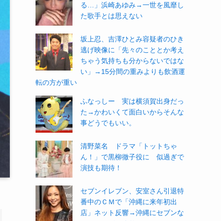
る…」浜崎あゆみ→一世を風靡し
た歌手とは思えない
坂上忍、吉澤ひとみ容疑者のひき
逃げ映像に「先々のこととか考え
ちゃう気持ちも分からないではな
い」→15分間の重みよりも飲酒運
転の方が重い
ふなっしー 実は横須賀出身だっ
た→かわいくて面白いからそんな
事どうでもいい。
清野菜名 ドラマ「トットちゃ
ん！」で黒柳徹子役に 似過ぎで
演技も期待！
セブンイレブン、安室さん引退特
番中のＣＭで「沖縄に来年初出
店」ネット反響→沖縄にセブンな