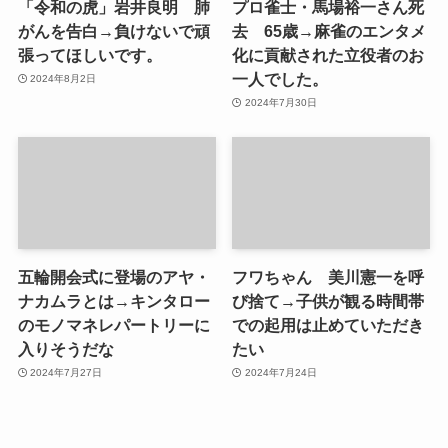
「令和の虎」岩井良明 肺
プロ雀士・馬場裕一さん死
がんを告白→負けないで頑
去 65歳→麻雀のエンタメ
張ってほしいです。
化に貢献された立役者のお
一人でした。
2024年8月2日
2024年7月30日
五輪開会式に登場のアヤ・
フワちゃん 美川憲一を呼
ナカムラとは→キンタロー
び捨て→子供が観る時間帯
のモノマネレパートリーに
での起用は止めていただき
入りそうだな
たい
2024年7月27日
2024年7月24日