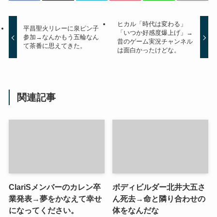
ヒカル「時代は変わる」
平昌聖火リレーに泉ピン子
「いつか好感度爆上げ」→
参加→なんかもう五輪なん
昔のゲーム実況チャンネル
て茶番に思えてきた。
は面白かったけどな。
関連記事
ClariSメンバーのカレン卒
ボディビルダー北井大五さ
業発表→夢をかなえて幸せ
ん死去→命と隣り合わせの
になってください。
体をなんだな