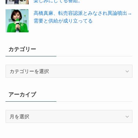
楽しみにしてる番組。
高橋真麻、転売容認派とみなされ異論噴出→
需要と供給が成り立ってる
カテゴリー
カ
テ
ゴ
リ
アーカイブ
ー
ア
ー
カ
イ