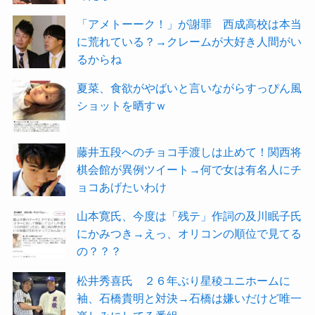
「アメトーーク！」が謝罪 西成高校は本当
に荒れている？→クレームが大好き人間がい
るからね
夏菜、食欲がやばいと言いながらすっぴん風
ショットを晒すｗ
藤井五段へのチョコ手渡しは止めて！関西将
棋会館が異例ツイート→何で女は有名人にチ
ョコあげたいわけ
山本寛氏、今度は「残テ」作詞の及川眠子氏
にかみつき→えっ、オリコンの順位で見てる
の？？？
松井秀喜氏 ２６年ぶり星稜ユニホームに
袖、石橋貴明と対決→石橋は嫌いだけど唯一