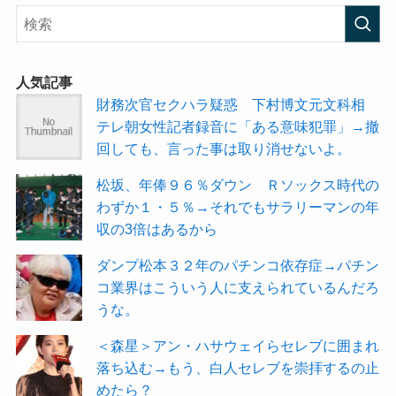
人気記事
財務次官セクハラ疑惑 下村博文元文科相
テレ朝女性記者録音に「ある意味犯罪」→撤
回しても、言った事は取り消せないよ。
松坂、年俸９６％ダウン Ｒソックス時代の
わずか１・５％→それでもサラリーマンの年
収の3倍はあるから
ダンプ松本３２年のパチンコ依存症→パチン
コ業界はこういう人に支えられているんだろ
うな。
＜森星＞アン・ハサウェイらセレブに囲まれ
落ち込む→もう、白人セレブを崇拝するの止
めたら？