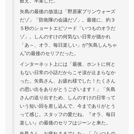
数え、卒業した。
矢島の最後の放送は「野原家プリンウォーズ
だゾ」「防衛隊の会議だゾ」。最後に、約３
５秒のショートエピソード「いつものオラだ
ゾ」。しんのすけの何気ない日常が描かれ
「あ～、オラ、毎日楽しい」が“矢島しんちゃ
ん”の最後のセリフだった。
インターネット上には「最後、ホントに何と
もない日常の小話だからこそ涙が止まらなか
った。矢島さん、お疲れ様でした！たくさん
の思い出をありがとうございます！」「矢島
さんの送り出すため、しんのすけの日常って
いう短い回を差し込んで、今までありがとう
って感じ。スタッフの愛だね。『オラ、毎日
楽しい』の最後のセリフはジーンと来た。
矢島さん、お疲れさまでした」「『いつもの