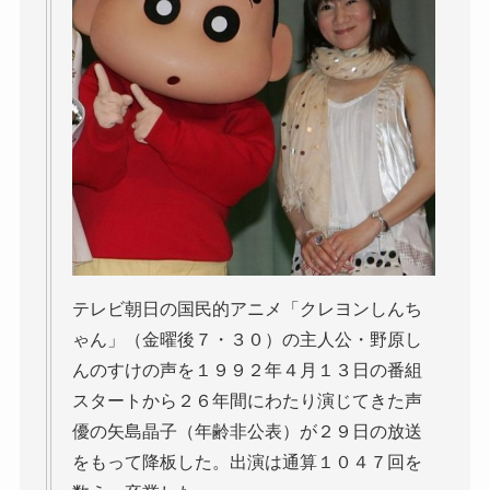
テレビ朝日の国民的アニメ「クレヨンしんち
ゃん」（金曜後７・３０）の主人公・野原し
んのすけの声を１９９２年４月１３日の番組
スタートから２６年間にわたり演じてきた声
優の矢島晶子（年齢非公表）が２９日の放送
をもって降板した。出演は通算１０４７回を