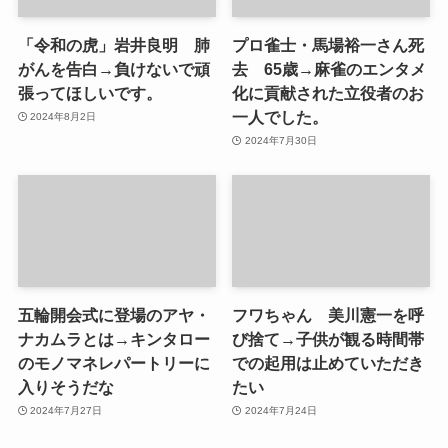
「令和の虎」岩井良明 肺
プロ雀士・馬場裕一さん死
がんを告白→負けないで頑
去 65歳→麻雀のエンタメ
張ってほしいです。
化に貢献された立役者のお
一人でした。
2024年8月2日
2024年7月30日
五輪開会式に登場のアヤ・
フワちゃん 美川憲一を呼
ナカムラとは→キンタロー
び捨て→子供が観る時間帯
のモノマネレパートリーに
での起用は止めていただき
入りそうだな
たい
2024年7月27日
2024年7月24日