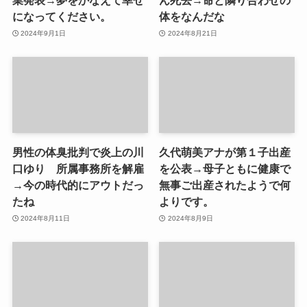
業発表→夢をかなえて幸せ
ん死去→命と隣り合わせの
になってください。
体をなんだな
2024年9月1日
2024年8月21日
男性の体臭批判で炎上の川
久代萌美アナが第１子出産
口ゆり 所属事務所を解雇
を公表→母子ともに健康で
→今の時代的にアウトだっ
無事ご出産されたようで何
たね
よりです。
2024年8月11日
2024年8月9日