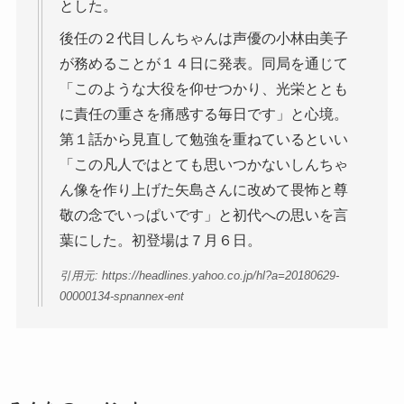
とした。
後任の２代目しんちゃんは声優の小林由美子
が務めることが１４日に発表。同局を通じて
「このような大役を仰せつかり、光栄ととも
に責任の重さを痛感する毎日です」と心境。
第１話から見直して勉強を重ねているといい
「この凡人ではとても思いつかないしんちゃ
ん像を作り上げた矢島さんに改めて畏怖と尊
敬の念でいっぱいです」と初代への思いを言
葉にした。初登場は７月６日。
引用元: https://headlines.yahoo.co.jp/hl?a=20180629-
00000134-spnannex-ent