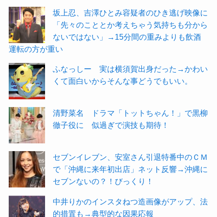
坂上忍、吉澤ひとみ容疑者のひき逃げ映像に
「先々のこととか考えちゃう気持ちも分から
ないではない」→15分間の重みよりも飲酒
運転の方が重い
ふなっしー 実は横須賀出身だった→かわい
くて面白いからそんな事どうでもいい。
清野菜名 ドラマ「トットちゃん！」で黒柳
徹子役に 似過ぎで演技も期待！
セブンイレブン、安室さん引退特番中のＣＭ
で「沖縄に来年初出店」ネット反響→沖縄に
セブンないの？！びっくり！
中井りかのインスタねつ造画像がアップ、法
的措置も→典型的な因果応報