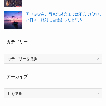
田中みな実、写真集発売までは不安で眠れな
い日々→絶対に自信あったと思う
カテゴリー
カ
テ
ゴ
リ
アーカイブ
ー
ア
ー
カ