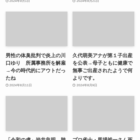
2024年9月1日
2024年8月21日
男性の体臭批判で炎上の川
久代萌美アナが第１子出産
口ゆり 所属事務所を解雇
を公表→母子ともに健康で
→今の時代的にアウトだっ
無事ご出産されたようで何
たね
よりです。
2024年8月11日
2024年8月9日
「令和の虎」岩井良明 肺
プロ雀士・馬場裕一さん死