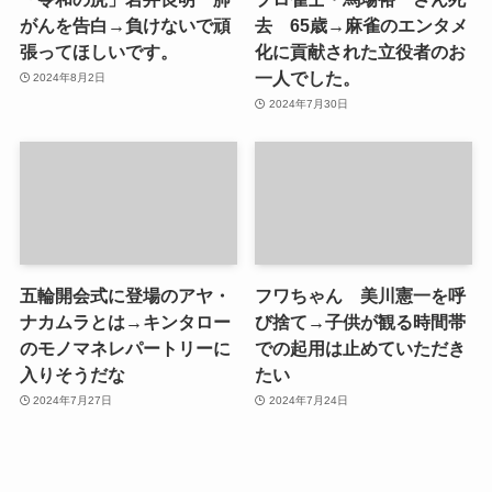
がんを告白→負けないで頑
去 65歳→麻雀のエンタメ
張ってほしいです。
化に貢献された立役者のお
一人でした。
2024年8月2日
2024年7月30日
五輪開会式に登場のアヤ・
フワちゃん 美川憲一を呼
ナカムラとは→キンタロー
び捨て→子供が観る時間帯
のモノマネレパートリーに
での起用は止めていただき
入りそうだな
たい
2024年7月27日
2024年7月24日