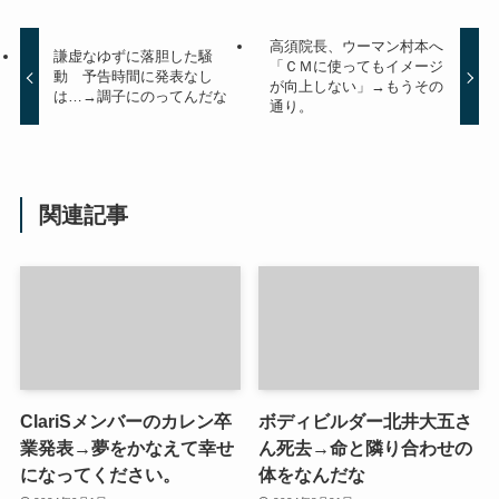
高須院長、ウーマン村本へ
謙虚なゆずに落胆した騒
「ＣＭに使ってもイメージ
動 予告時間に発表なし
が向上しない」→もうその
は…→調子にのってんだな
通り。
関連記事
ClariSメンバーのカレン卒
ボディビルダー北井大五さ
業発表→夢をかなえて幸せ
ん死去→命と隣り合わせの
になってください。
体をなんだな