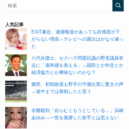
人気記事
EXIT兼近、逮捕報道があっても好感度が下
がらない理由→テレビへの露出はかなり減っ
た
八代弁護士、セクハラ問題抗議の野党議員有
志に「違和感を覚える」→国防とか外交とか
経済協力とか興味ないのかな？
膳所、初戦敗退も野手の守備位置に驚きの声
→途中までは善戦したと思う
非難殺到「自らむくもうとしている…」浜崎
あゆみ→一世を風靡した歌手とは思えない