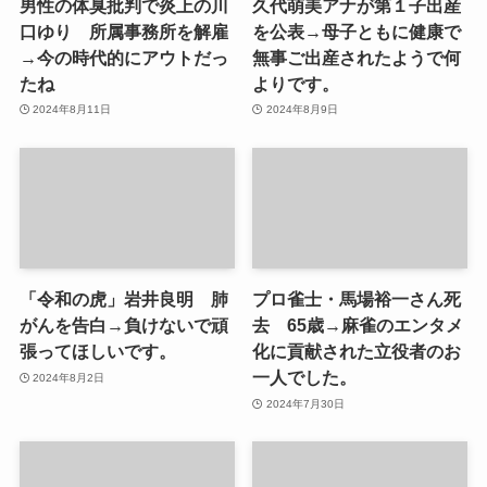
男性の体臭批判で炎上の川
久代萌美アナが第１子出産
口ゆり 所属事務所を解雇
を公表→母子ともに健康で
→今の時代的にアウトだっ
無事ご出産されたようで何
たね
よりです。
2024年8月11日
2024年8月9日
「令和の虎」岩井良明 肺
プロ雀士・馬場裕一さん死
がんを告白→負けないで頑
去 65歳→麻雀のエンタメ
張ってほしいです。
化に貢献された立役者のお
一人でした。
2024年8月2日
2024年7月30日