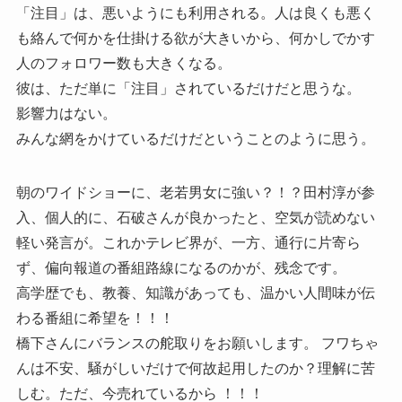
「注目」は、悪いようにも利用される。人は良くも悪く
も絡んで何かを仕掛ける欲が大きいから、何かしでかす
人のフォロワー数も大きくなる。
彼は、ただ単に「注目」されているだけだと思うな。
影響力はない。
みんな網をかけているだけだということのように思う。
朝のワイドショーに、老若男女に強い？！？田村淳が参
入、個人的に、石破さんが良かったと、空気が読めない
軽い発言が。これかテレビ界が、一方、通行に片寄ら
ず、偏向報道の番組路線になるのかが、残念です。
高学歴でも、教養、知識があっても、温かい人間味が伝
わる番組に希望を！！！
橋下さんにバランスの舵取りをお願いします。 フワちゃ
んは不安、騒がしいだけで何故起用したのか？理解に苦
しむ。ただ、今売れているから ！！！