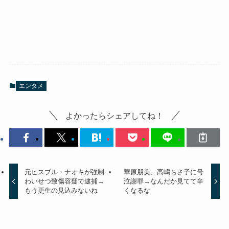
エンタメ
よかったらシェアしてね！
元ヒスブル・ナオキが強制
華原朋美、高嶋ちさ子に号
わいせつ致傷容疑で逮捕→
泣謝罪→なんだか見てて辛
もう更生の見込みないね
くなるな