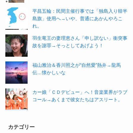
平昌五輪：民間主催行事では「独島入り韓半
島旗」使用へ→いや、普通にあかんやろこ
れ。
羽生竜王の妻理恵さん「申し訳ない」衝突事
故を謝罪→そっとしてあげよう！
福山雅治＆香川照之が“自然愛”熱弁→龍馬
伝…懐かしいな
カー娘「ＣＤデビュー」へ！音楽業界がラブ
コール→あくまで彼女たちはアスリート。
カテゴリー