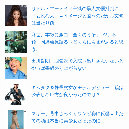
リトル・マーメイド主演の黒人女優批判に
「哀れな人」→イメージと違うのだから文句
は当たり前。
麻世、本紙に激白「全くのうそ」DV、不
倫、同席会見語る→どちらにも嘘があると思
う。
出川哲朗、胆管炎で入院→出川さんいないと
やっぱ番組盛り上がらない
キムタク＆静香次女がモデルデビュー→親は
公表しない方が良かったのでは？
マギー、背中ざっくりワンピ姿に反響→出た
ての頃は本当に美少女だったのに。