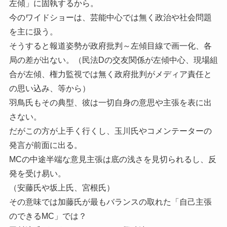
左傾」に固執するから。
今のワイドショーは、芸能中心では無く政治や社会問題
を主に扱う。
そうすると報道姿勢が政府批判～左傾目線で画一化、各
局の差が出ない。（民法Dの交友関係が左傾中心、現場組
合が左傾、権力監視では無く政府批判がメディア責任と
の思い込み、等から）
羽鳥氏もその典型、彼は一切自身の意思や主張を表に出
さない。
だがこの方が上手く行くし、玉川氏やコメンテーターの
発言が前面に出る。
MCの中途半端な意見主張は底の浅さを見切られるし、反
発を受け易い。
（安藤氏や坂上氏、宮根氏）
その意味では加藤氏が最もバランスの取れた「自己主張
のできるMC」では？