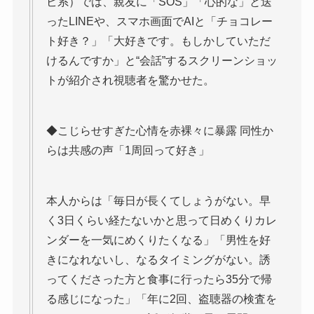
ビ系）では、親友に「SOS」「心的な」と送
ったLINEや、スマホ画面でAIと「チョコレー
ト好き？」「大好きです。もしかしていただ
けるんですか」と“会話”するスクリーンショッ
トが紹介され視聴者を驚かせた。
◆こじらせすぎた心情を赤裸々に暴露 同性か
らは共感の声「1周回って好き」
本人からは「毎日が長くてしょうがない。早
く3日くらい経たないかと思って日めくりカレ
ンダーを一気にめくりたくなる」「男性を好
きになれないし、なるタイミングがない。誘
ってくださった方と食事に行ったら35分で帰
る感じになった」「年に2回、盗聴器の検査を