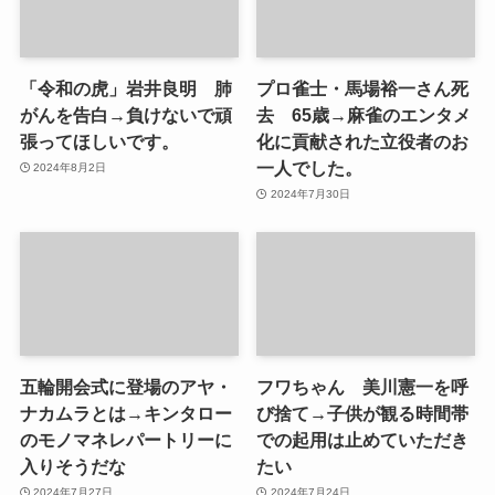
「令和の虎」岩井良明 肺
プロ雀士・馬場裕一さん死
がんを告白→負けないで頑
去 65歳→麻雀のエンタメ
張ってほしいです。
化に貢献された立役者のお
一人でした。
2024年8月2日
2024年7月30日
五輪開会式に登場のアヤ・
フワちゃん 美川憲一を呼
ナカムラとは→キンタロー
び捨て→子供が観る時間帯
のモノマネレパートリーに
での起用は止めていただき
入りそうだな
たい
2024年7月27日
2024年7月24日