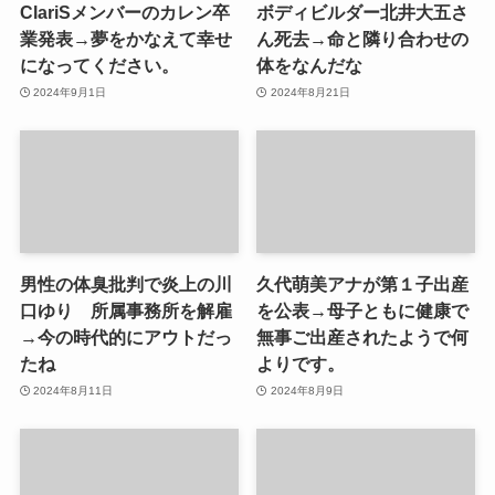
ClariSメンバーのカレン卒
ボディビルダー北井大五さ
業発表→夢をかなえて幸せ
ん死去→命と隣り合わせの
になってください。
体をなんだな
2024年9月1日
2024年8月21日
男性の体臭批判で炎上の川
久代萌美アナが第１子出産
口ゆり 所属事務所を解雇
を公表→母子ともに健康で
→今の時代的にアウトだっ
無事ご出産されたようで何
たね
よりです。
2024年8月11日
2024年8月9日