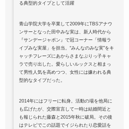
る典型的タイプとして活躍
青山学院大学を卒業して2009年にTBSアナウ
ンサーとなった田中みな実は、新人時代から
『サンデージャポン』で冠コーナー「情報ラ
イブみな実屋」を担当。“みんなのみな実”をキ
ャッチフレーズにあからさまなぶりっ子キャ
ラで売り出した。愛らしいルックスと相まっ
て男性人気を高めつつ、女性には嫌われる典
型的なタイプだった。
2014年にはフリーに転身。活動の場を他局に
も広げたが、交際宣言して一時は結婚間近と
も報じられた藤森と2015年秋に破局。その後
はテレビでこの話題でイジられたり恋愛話を