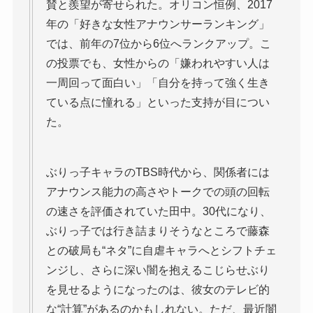
賛と羨望が寄せられた。オリコン恒例、2017
年の「好きな女性アナウンサーランキング」
では、前年の7位から6位へランクアップ。こ
の投票でも、女性からの「嫌われやすい人は
一周回って面白い」「自分を持って強く生き
ている点に憧れる」といった支持が目につい
た。
ぶりっ子キャラのTBS時代から、関係者には
アナウンス能力の高さやトークでの頭の回転
の速さを評価されていた田中。30代になり、
ぶりっ子では行き詰まりそうなところで藤森
との破局も“ネタ”に自虐キャラへとシフトチェ
ンジし、さらに深い闇を抱えるこじらせぶり
を見せるようになったのは、彼女のテレビ的
な“計算”があるのかもしれない。ただ、最近闇