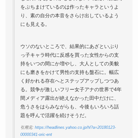
をぶちまけているのは作ったキャラというよ
り、素の自分の本音をさらけ出しているよう
にも見える。
ウソのないところで、結果的にあざといぶり
っ子キャラ時代に反感を買った女性からの支
持をいつの間にか増やし、大人としての美貌
にも磨きをかけて男性の支持も盤石に。幅広
く好かれる存在へとステップアップしつつあ
る。競争が激しいフリー女子アナの世界で4年
間メディア露出が絶えなかった田中だけに、
危うさをはらみながらも、今後もいろいろ話
題を呼んで活躍を続けそうだ。
引用元:
https://headlines.yahoo.co.jp/hl?a=20180123-
00000341-oric-ent