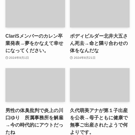
ClariSメンバーのカレン卒
ボディビルダー北井大五さ
業発表→夢をかなえて幸せ
ん死去→命と隣り合わせの
になってください。
体をなんだな
2024年9月1日
2024年8月21日
男性の体臭批判で炎上の川
久代萌美アナが第１子出産
口ゆり 所属事務所を解雇
を公表→母子ともに健康で
→今の時代的にアウトだっ
無事ご出産されたようで何
たね
よりです。