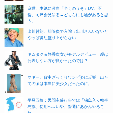
麻世、本紙に激白「全くのうそ」DV、不
倫、同席会見語る→どちらにも嘘があると思
う。
出川哲朗、胆管炎で入院→出川さんいないと
やっぱ番組盛り上がらない
キムタク＆静香次女がモデルデビュー→親は
公表しない方が良かったのでは？
マギー、背中ざっくりワンピ姿に反響→出た
ての頃は本当に美少女だったのに。
平昌五輪：民間主催行事では「独島入り韓半
島旗」使用へ→いや、普通にあかんやろこ
れ。