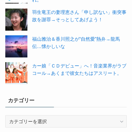
羽生竜王の妻理恵さん「申し訳ない」衝突事
故を謝罪→そっとしてあげよう！
福山雅治＆香川照之が“自然愛”熱弁→龍馬
伝…懐かしいな
カー娘「ＣＤデビュー」へ！音楽業界がラブ
コール→あくまで彼女たちはアスリート。
カテゴリー
カ
テ