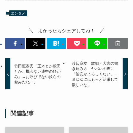
エンタメ
よかったらシェアしてね！
渡辺麻友 故郷・大宮の書
竹田恒泰氏「玉木とか穀田
き込み方 ヤバいの声に
とか、機会ない連中のひが
「治安がよろしくない」→
み」→お呼びでない奴らの
まゆゆにはもっと活躍して
僻みだねー。
欲しいな。
関連記事