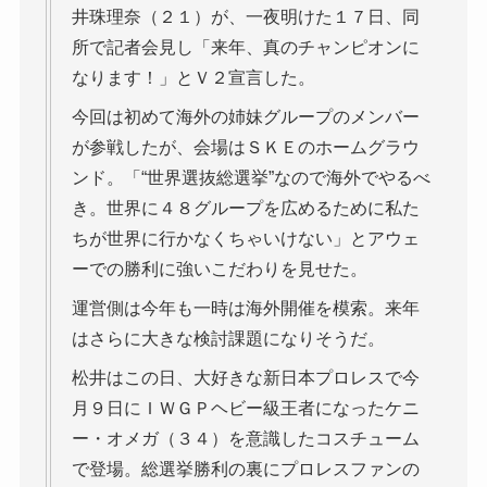
井珠理奈（２１）が、一夜明けた１７日、同
所で記者会見し「来年、真のチャンピオンに
なります！」とＶ２宣言した。
今回は初めて海外の姉妹グループのメンバー
が参戦したが、会場はＳＫＥのホームグラウ
ンド。「“世界選抜総選挙”なので海外でやるべ
き。世界に４８グループを広めるために私た
ちが世界に行かなくちゃいけない」とアウェ
ーでの勝利に強いこだわりを見せた。
運営側は今年も一時は海外開催を模索。来年
はさらに大きな検討課題になりそうだ。
松井はこの日、大好きな新日本プロレスで今
月９日にＩＷＧＰヘビー級王者になったケニ
ー・オメガ（３４）を意識したコスチューム
で登場。総選挙勝利の裏にプロレスファンの