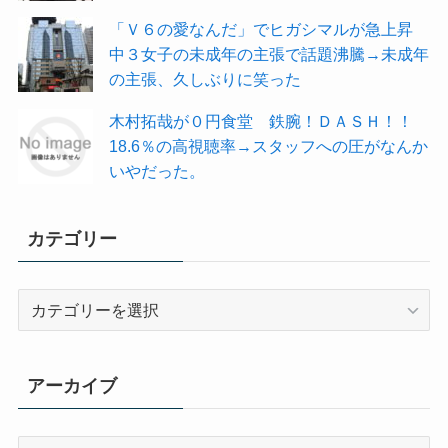
「Ｖ６の愛なんだ」でヒガシマルが急上昇
中３女子の未成年の主張で話題沸騰→未成年
の主張、久しぶりに笑った
木村拓哉が０円食堂 鉄腕！ＤＡＳＨ！！
18.6％の高視聴率→スタッフへの圧がなんか
いやだった。
カテゴリー
カ
テ
ゴ
リ
アーカイブ
ー
ア