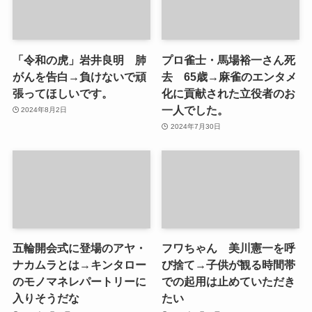
「令和の虎」岩井良明 肺
プロ雀士・馬場裕一さん死
がんを告白→負けないで頑
去 65歳→麻雀のエンタメ
張ってほしいです。
化に貢献された立役者のお
一人でした。
2024年8月2日
2024年7月30日
五輪開会式に登場のアヤ・
フワちゃん 美川憲一を呼
ナカムラとは→キンタロー
び捨て→子供が観る時間帯
のモノマネレパートリーに
での起用は止めていただき
入りそうだな
たい