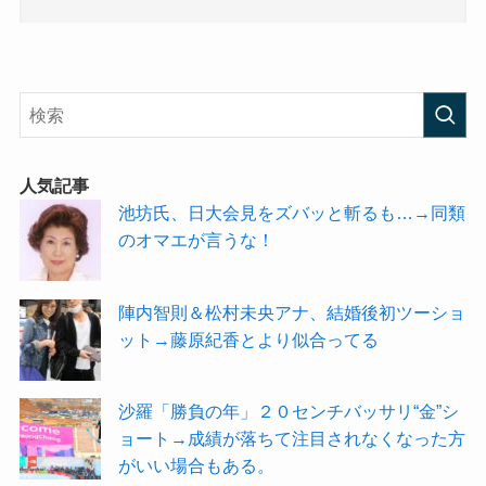
人気記事
池坊氏、日大会見をズバッと斬るも…→同類
のオマエが言うな！
陣内智則＆松村未央アナ、結婚後初ツーショ
ット→藤原紀香とより似合ってる
沙羅「勝負の年」２０センチバッサリ“金”シ
ョート→成績が落ちて注目されなくなった方
がいい場合もある。