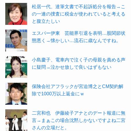
松居一代、達筆文書で不起訴処分を報告→こ
の一連の捜査に税金が使われていると考える
と腹立たしい
エスパー伊東 芸能界引退を表明…股関節状
態悪く→懐かしい…流石に歳なんですね。
小島慶子、電車内で泣く子の母親を責める声
に疑問→泣かせ放しで良いはずもない
保険会社アフラックが宮迫博之とCM契約解
除で1000万以上返金にｗ
二宮和也 伊藤綾子アナとのデート報道に無
言→まぁこの場合沈黙しかないですよね二宮
さんの立場だと。