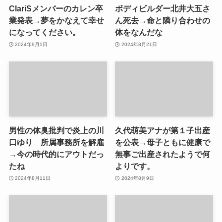
ClariSメンバーのカレン卒
ボディビルダー北井大五さ
業発表→夢をかなえて幸せ
ん死去→命と隣り合わせの
になってください。
体をなんだな
2024年9月1日
2024年8月21日
男性の体臭批判で炎上の川
久代萌美アナが第１子出産
口ゆり 所属事務所を解雇
を公表→母子ともに健康で
→今の時代的にアウトだっ
無事ご出産されたようで何
たね
よりです。
2024年8月11日
2024年8月9日