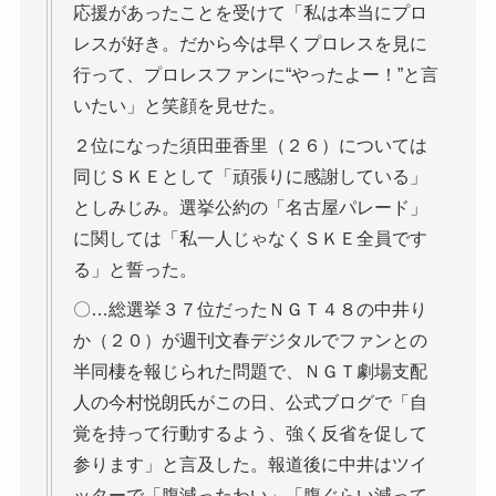
応援があったことを受けて「私は本当にプロ
レスが好き。だから今は早くプロレスを見に
行って、プロレスファンに“やったよー！”と言
いたい」と笑顔を見せた。
２位になった須田亜香里（２６）については
同じＳＫＥとして「頑張りに感謝している」
としみじみ。選挙公約の「名古屋パレード」
に関しては「私一人じゃなくＳＫＥ全員です
る」と誓った。
〇…総選挙３７位だったＮＧＴ４８の中井り
か（２０）が週刊文春デジタルでファンとの
半同棲を報じられた問題で、ＮＧＴ劇場支配
人の今村悦朗氏がこの日、公式ブログで「自
覚を持って行動するよう、強く反省を促して
参ります」と言及した。報道後に中井はツイ
ッターで「腹減ったわい」「腹ぐらい減って