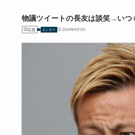
物議ツイートの長友は談笑→いつ
広告
2018年6月3日
エンタメ