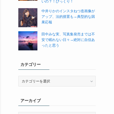
いの？！びっくり！
中井りかのインスタねつ造画像が
アップ、法的措置も→典型的な因
果応報
田中みな実、写真集発売までは不
安で眠れない日々→絶対に自信あ
ったと思う
カテゴリー
カ
テ
ゴ
リ
アーカイブ
ー