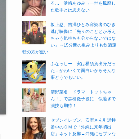
る…」浜崎あゆみ→一世を風靡し
た歌手とは思えない
坂上忍、吉澤ひとみ容疑者のひき
逃げ映像に「先々のこととか考え
ちゃう気持ちも分からないではな
い」→15分間の重みよりも飲酒運
転の方が重い
ふなっしー 実は横須賀出身だっ
た→かわいくて面白いからそんな
事どうでもいい。
清野菜名 ドラマ「トットちゃ
ん！」で黒柳徹子役に 似過ぎで
演技も期待！
セブンイレブン、安室さん引退特
番中のＣＭで「沖縄に来年初出
店」ネット反響→沖縄にセブンな