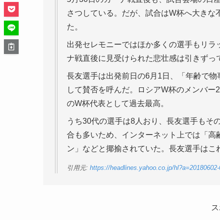
さつしている。だが、試合はW杯へ大きな
た。
出発セレモニーではほか多くの選手もリラ
ナ戦直後に見受けられた悲壮感は引きずっ
長友選手は出発前日の6月1日、「年齢で
して賛否を呼んだ。ロシアW杯のメンバー23
のW杯代表として過去最高。
うち30代の選手は8人おり、長友選手もそ
合も多いため、インターネット上では「高
ン」などと揶揄されていた。長友選手はこ
引用元:
https://headlines.yahoo.co.jp/hl?a=20180602-
ス