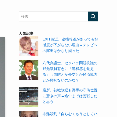
人気記事
EXIT兼近、逮捕報道があっても好
感度が下がらない理由→テレビへ
の露出はかなり減った
八代弁護士、セクハラ問題抗議の
野党議員有志に「違和感を覚え
る」→国防とか外交とか経済協力
とか興味ないのかな？
膳所、初戦敗退も野手の守備位置
に驚きの声→途中までは善戦した
と思う
非難殺到「自らむくもうとしてい