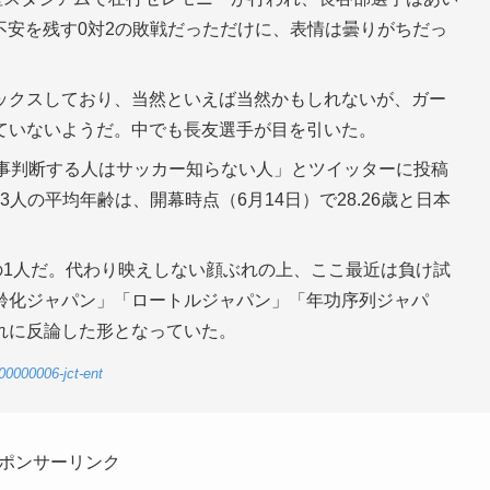
不安を残す0対2の敗戦だっただけに、表情は曇りがちだっ
ックスしており、当然といえば当然かもしれないが、ガー
ていないようだ。中でも長友選手が目を引いた。
物事判断する人はサッカー知らない人」とツイッターに投稿
人の平均年齢は、開幕時点（6月14日）で28.26歳と日本
の1人だ。代わり映えしない顔ぶれの上、ここ最近は負け試
齢化ジャパン」「ロートルジャパン」「年功序列ジャパ
れに反論した形となっていた。
00000006-jct-ent
ポンサーリンク