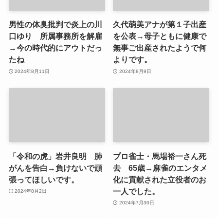
男性の体臭批判で炎上の川
久代萌美アナが第１子出産
口ゆり 所属事務所を解雇
を公表→母子ともに健康で
→今の時代的にアウトだっ
無事ご出産されたようで何
たね
よりです。
2024年8月11日
2024年8月9日
「令和の虎」岩井良明 肺
プロ雀士・馬場裕一さん死
がんを告白→負けないで頑
去 65歳→麻雀のエンタメ
張ってほしいです。
化に貢献された立役者のお
一人でした。
2024年8月2日
2024年7月30日