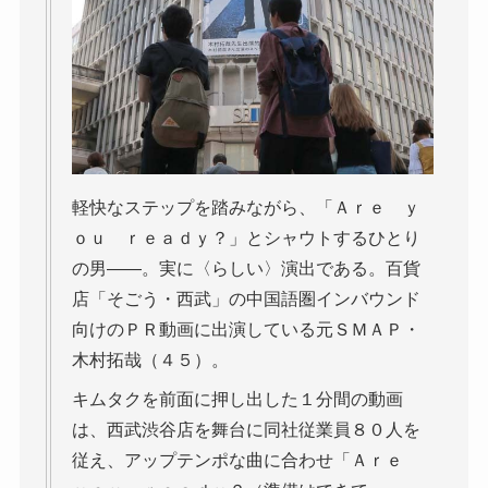
軽快なステップを踏みながら、「Ａｒｅ ｙ
ｏｕ ｒｅａｄｙ？」とシャウトするひとり
の男――。実に〈らしい〉演出である。百貨
店「そごう・西武」の中国語圏インバウンド
向けのＰＲ動画に出演している元ＳＭＡＰ・
木村拓哉（４５）。
キムタクを前面に押し出した１分間の動画
は、西武渋谷店を舞台に同社従業員８０人を
従え、アップテンポな曲に合わせ「Ａｒｅ