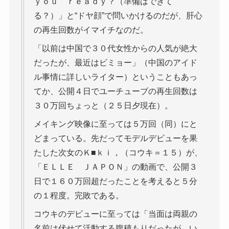
ｙｏｕ ｒｅａｄｙ？（準備はできて
る？）」と“ドヤ顔”で問いかけるのだが、肝心
の再生回数がイマイチなのだ。
「以前は中国で３０代女性からの人気が絶大
だったが、最近はビミョー」（中国のアイド
ル事情に詳しいライター）ということもあっ
てか、公開４日でユーチューブの再生回数は
３０万回ちょっと（２５日夕現在）。
メイキング映像に至っては５万回（同）にと
どまっている。先だってモデルデビューを果
たした次女のＫ■ｋｉ，（コウキ＝１５）が、
「ＥＬＬＥ ＪＡＰＯＮ」の動画で、公開３
日で１６０万回超だったことを考えると５分
の１程度。完敗である。
コウキのデビューに至っては「当面は両親の
名前は伏せて活動する腹積もりだったが、い