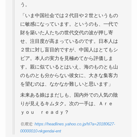
う。
「いま中国社会では２代目や２世というもの
に敏感になっています。というのも、一代で
財を築いた人たちの世代交代の波が押し寄
せ、注目度が高まっているのです。日本人は
２世に対し盲目的ですが、中国人はとてもシ
ビア。本人の実力を見極めてから評価しま
す。親に似ているとはいえ、海のものとも山
のものとも分からない彼女に、大きな集客力
を望むのは、なかなか難しいと思います」
未来ある娘はまだしも、国内外での人気の陰
りが見えるキムタク。次の一手は、Ａｒｅ
ｙｏｕ ｒｅａｄｙ？
引用元:
https://headlines.yahoo.co.jp/hl?a=20180627-
00000010-nkgendai-ent