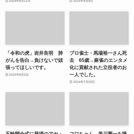
2024年8月11日
2024年8月9日
「令和の虎」岩井良明 肺
プロ雀士・馬場裕一さん死
がんを告白→負けないで頑
去 65歳→麻雀のエンタメ
張ってほしいです。
化に貢献された立役者のお
一人でした。
2024年8月2日
2024年7月30日
五輪開会式に登場のアヤ・
フワちゃん 美川憲一を呼