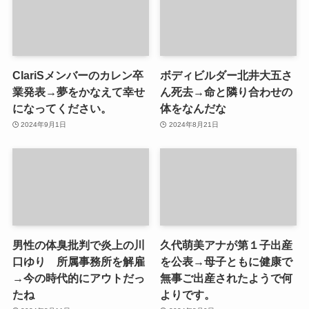
ClariSメンバーのカレン卒
ボディビルダー北井大五さ
業発表→夢をかなえて幸せ
ん死去→命と隣り合わせの
になってください。
体をなんだな
2024年9月1日
2024年8月21日
男性の体臭批判で炎上の川
久代萌美アナが第１子出産
口ゆり 所属事務所を解雇
を公表→母子ともに健康で
→今の時代的にアウトだっ
無事ご出産されたようで何
たね
よりです。