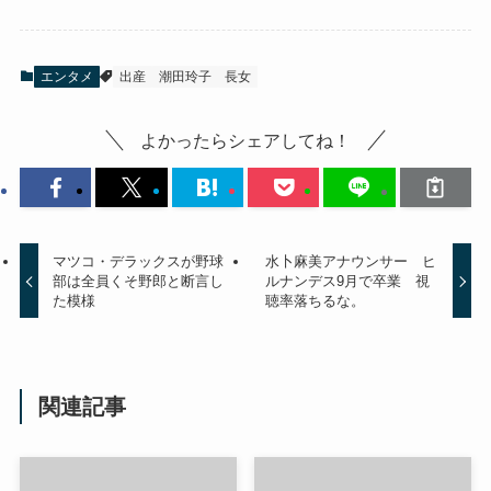
エンタメ
出産
潮田玲子
長女
よかったらシェアしてね！
マツコ・デラックスが野球
水卜麻美アナウンサー ヒ
部は全員くそ野郎と断言し
ルナンデス9月で卒業 視
た模様
聴率落ちるな。
関連記事