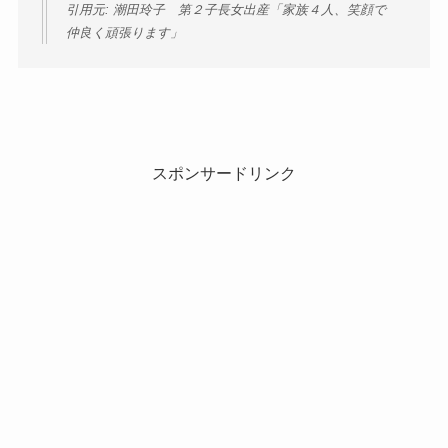
引用元: 潮田玲子 第２子長女出産「家族４人、笑顔で
仲良く頑張ります」
スポンサードリンク