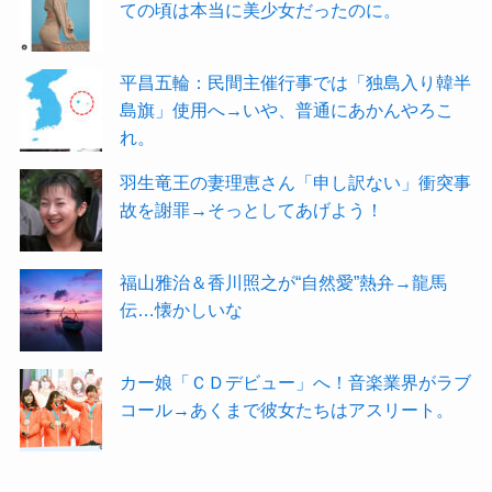
ての頃は本当に美少女だったのに。
平昌五輪：民間主催行事では「独島入り韓半
島旗」使用へ→いや、普通にあかんやろこ
れ。
羽生竜王の妻理恵さん「申し訳ない」衝突事
故を謝罪→そっとしてあげよう！
福山雅治＆香川照之が“自然愛”熱弁→龍馬
伝…懐かしいな
カー娘「ＣＤデビュー」へ！音楽業界がラブ
コール→あくまで彼女たちはアスリート。