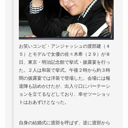
お笑いコンビ・アンジャッシュの渡部建（４
５）とモデルで女優の佐々木希（２９）が８
日、東京・明治記念館で挙式・披露宴を行っ
た。２人は和装で挙式。午後２時から約３時
間の披露宴では洋装で登場した。会場には報
道陣も詰めかけたが、出入り口にパーテーシ
ョンを立てるなどしており、幸せツーショッ
トはおあずけとなった。
自身の結婚式に渡部を呼ばず、逆に渡部から