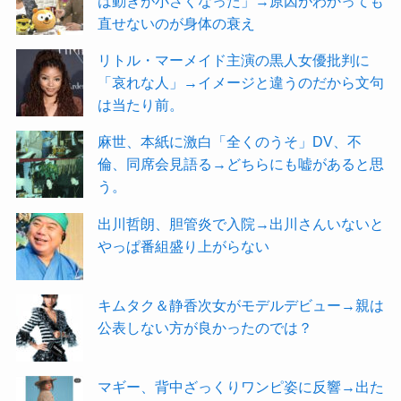
は動きが小さくなった」→原因がわかっても
直せないのが身体の衰え
リトル・マーメイド主演の黒人女優批判に
「哀れな人」→イメージと違うのだから文句
は当たり前。
麻世、本紙に激白「全くのうそ」DV、不
倫、同席会見語る→どちらにも嘘があると思
う。
出川哲朗、胆管炎で入院→出川さんいないと
やっぱ番組盛り上がらない
キムタク＆静香次女がモデルデビュー→親は
公表しない方が良かったのでは？
マギー、背中ざっくりワンピ姿に反響→出た