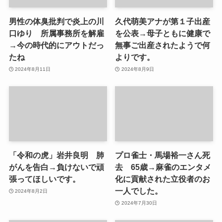
男性の体臭批判で炎上の川
久代萌美アナが第１子出産
口ゆり 所属事務所を解雇
を公表→母子ともに健康で
→今の時代的にアウトだっ
無事ご出産されたようで何
たね
よりです。
2024年8月11日
2024年8月9日
「令和の虎」岩井良明 肺
プロ雀士・馬場裕一さん死
がんを告白→負けないで頑
去 65歳→麻雀のエンタメ
張ってほしいです。
化に貢献された立役者のお
一人でした。
2024年8月2日
2024年7月30日