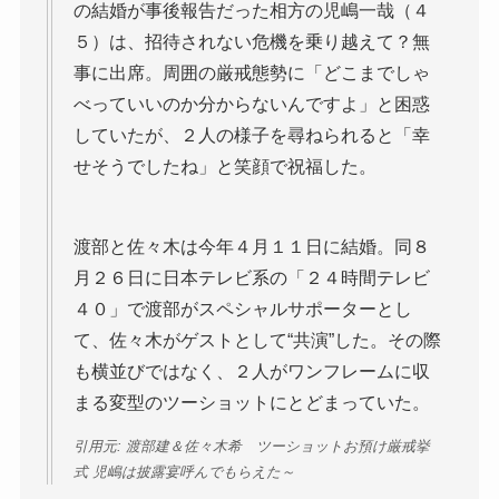
の結婚が事後報告だった相方の児嶋一哉（４
５）は、招待されない危機を乗り越えて？無
事に出席。周囲の厳戒態勢に「どこまでしゃ
べっていいのか分からないんですよ」と困惑
していたが、２人の様子を尋ねられると「幸
せそうでしたね」と笑顔で祝福した。
渡部と佐々木は今年４月１１日に結婚。同８
月２６日に日本テレビ系の「２４時間テレビ
４０」で渡部がスペシャルサポーターとし
て、佐々木がゲストとして“共演”した。その際
も横並びではなく、２人がワンフレームに収
まる変型のツーショットにとどまっていた。
引用元: 渡部建＆佐々木希 ツーショットお預け厳戒挙
式 児嶋は披露宴呼んでもらえた～