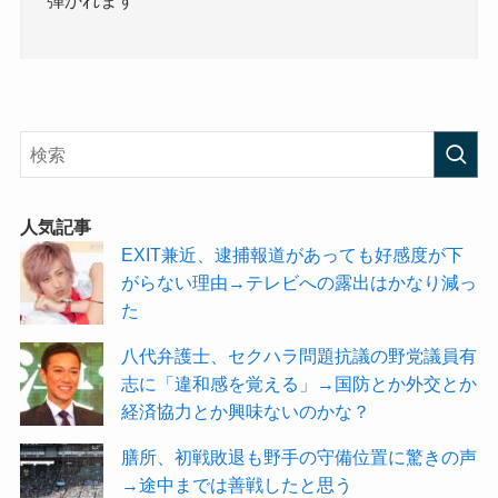
人気記事
EXIT兼近、逮捕報道があっても好感度が下
がらない理由→テレビへの露出はかなり減っ
た
八代弁護士、セクハラ問題抗議の野党議員有
志に「違和感を覚える」→国防とか外交とか
経済協力とか興味ないのかな？
膳所、初戦敗退も野手の守備位置に驚きの声
→途中までは善戦したと思う