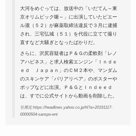
大河をめぐっては、放送中の「いだてん～東
京オリムピック噺～」に出演していたピエー
ル瀧（５２）が麻薬取締法違反で３月に逮捕
され、三宅弘城（５１）を代役に立てて撮り
直すなど大騒ぎとなったばかりだ。
さらに、沢尻容疑者はＰ＆Ｇの柔軟剤「レノ
アハピネス」と求人検索エンジン「Ｉｎｄｅ
ｅｄ Ｊａｐａｎ」のＣＭ２本や、マンダム
のスキンケア「バリアリペア」のポスターや
ポップなどに出演。Ｐ＆ＧとＩｎｄｅｅｄ
は、すでに公式サイトから動画を削除した。
引用元:https://headlines.yahoo.co.jp/hl?a=20191117-
00000504-sanspo-ent