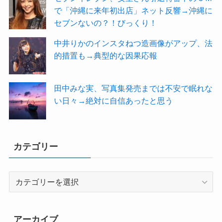
で「沖縄に来年初出店」ネット反響→沖縄に
セブンないの？！びっくり！
中井りかのインスタねつ造画像がアップ、法
的措置も→典型的な因果応報
田中みな実、写真集発売までは不安で眠れな
い日々→絶対に自信あったと思う
カテゴリー
カ
テ
ゴ
リ
アーカイブ