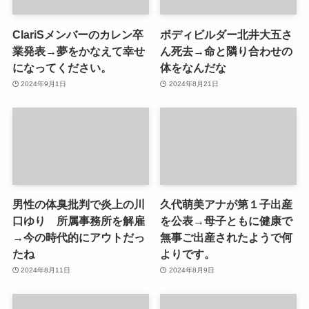
ClariSメンバーのカレン卒
ボディビルダー北井大五さ
業発表→夢をかなえて幸せ
ん死去→命と隣り合わせの
になってください。
体をなんだな
2024年9月1日
2024年8月21日
男性の体臭批判で炎上の川
久代萌美アナが第１子出産
口ゆり 所属事務所を解雇
を公表→母子ともに健康で
→今の時代的にアウトだっ
無事ご出産されたようで何
たね
よりです。
2024年8月11日
2024年8月9日