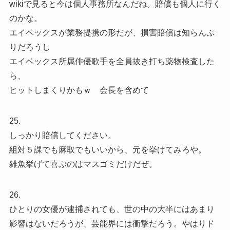
wikiで見ると今は個人事務所なんだね。賠償も個人に行く
のかな。
エイベックスが業務提携の形だが、損害賠償は知らんぷ
りだろうし
エイベックス所属俳優歌手を全員抜き打ち薬物検査した
ら、
ヒットしまくりかもｗ 会長を含めて
25.
しっかり賠償してください。
組対５課でも麻取でもいいから、元を挙げてみろや。
雑魚挙げて喜ぶのはマスゴミだけだぜ。
26.
ひとりの女優が逮捕されても、世の中の大半にはあまり
影響はないだろうが、芸能界には衝撃だろう。やはりド