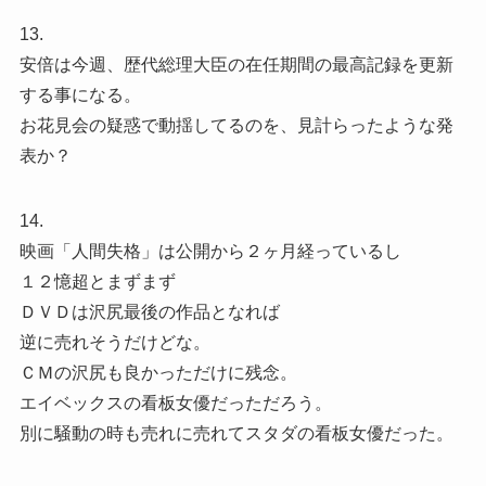
13.
安倍は今週、歴代総理大臣の在任期間の最高記録を更新
する事になる。
お花見会の疑惑で動揺してるのを、見計らったような発
表か？
14.
映画「人間失格」は公開から２ヶ月経っているし
１２憶超とまずまず
ＤＶＤは沢尻最後の作品となれば
逆に売れそうだけどな。
ＣＭの沢尻も良かっただけに残念。
エイベックスの看板女優だっただろう。
別に騒動の時も売れに売れてスタダの看板女優だった。