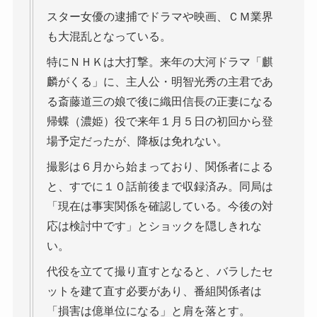
スター女優の逮捕でドラマや映画、ＣＭ業界
も大混乱となっている。
特にＮＨＫは大打撃。来年の大河ドラマ「麒
麟がくる」に、主人公・明智光秀の主君であ
る斎藤道三の娘で後に織田信長の正妻になる
帰蝶（濃姫）役で来年１月５日の初回から登
場予定だったが、降板は免れない。
撮影は６月から始まっており、関係者による
と、すでに１０話前後まで収録済み。同局は
「現在は事実関係を確認している。今後の対
応は検討中です」とショックを隠しきれな
い。
代役を立てて撮り直すとなると、バラしたセ
ットを建て直す必要があり、番組関係者は
「損害は億単位になる」と肩を落とす。