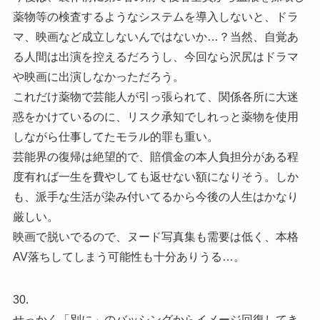
薬物等の検査するようなシステムを導入しないと、ドラ
マ、映画など成立しないんではないか…？当然、自覚あ
る人間は出演を控えるだろうし、今回なら沢尻はドラマ
や映画に出演しなかっただろう。
これだけ薬物で芸能人が引っ張られて、関係各所に大迷
惑をかけているのに、リスク承知でしれっと薬物を使用
しながら仕事してたモラル的罪も重い。
芸能界の復帰は絶望的で、賠償金の本人負担分がある程
度有れば一生を費やしても返せない額になりそう。しか
も、派手な生活が染み付いてるから今後の人生はかなり
厳しい。
映画で脱いでるので、ヌード写真集も需要は低く、本格
AV落ちしてしまう可能性も十分ありうる…。
30.
せっかく「別に」のバッシングからイメージ回復してき