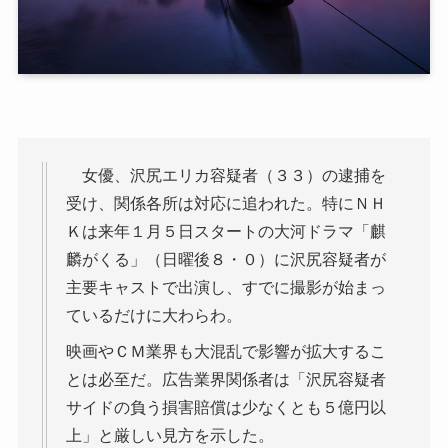
女優、沢尻エリカ容疑者（３３）の逮捕を
受け、関係各所は対応に追われた。特にＮＨ
Ｋは来年１月５日スタートの大河ドラマ「麒
麟がくる」（日曜後８・０）に沢尻容疑者が
主要キャストで出演し、すでに撮影が始まっ
ているだけに大わらわ。
映画やＣＭ業界も大混乱で影響が拡大するこ
とは必至だ。広告業界関係者は「沢尻容疑者
サイドの負う損害賠償は少なくとも５億円以
上」と厳しい見方を示した。