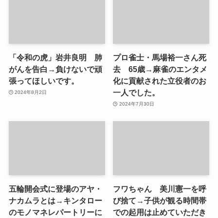
「令和の虎」岩井良明 肺
プロ雀士・馬場裕一さん死
がんを告白→負けないで頑
去 65歳→麻雀のエンタメ
張ってほしいです。
化に貢献された立役者のお
一人でした。
2024年8月2日
2024年7月30日
五輪開会式に登場のアヤ・
フワちゃん 美川憲一を呼
ナカムラとは→キンタロー
び捨て→子供が観る時間帯
のモノマネレパートリーに
での起用は止めていただき