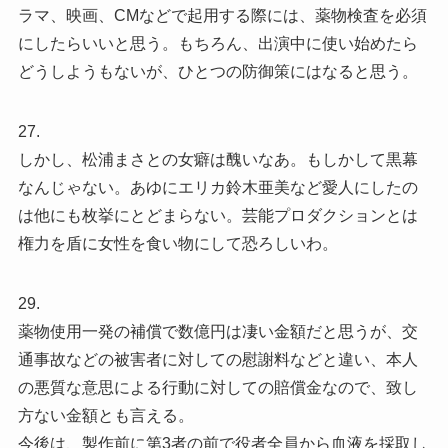
ラマ、映画、CMなどで起用する際には、薬物検査を必須
にしたらいいと思う。もちろん、出演中に使い始めたら
どうしようもないが、ひとつの防御策にはなると思う。
27.
しかし、松浦まさとの女癖は醜いなあ。もしかして黒幕
なんじゃない。あゆにエリカ鈴木亜美など愛人にしたの
は他にも枚挙にとどまらない。芸能プロダクションとは
権力を盾に女性を食い物にして恐ろしいわ。
29.
薬物使用一発の補償で数億円は凄い金額だと思うが、交
通事故などの被害者に対しての慰謝料などと違い、本人
の悪質な意思による行動に対しての賠償金なので、致し
方ない金額とも言える。
今後は、製作前に第3者の前で役者全員から血液を採取し