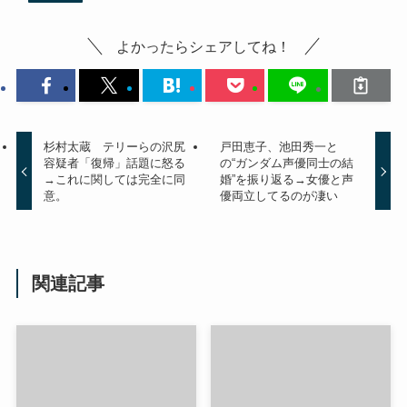
よかったらシェアしてね！
杉村太蔵 テリーらの沢尻
戸田恵子、池田秀一と
容疑者「復帰」話題に怒る
の“ガンダム声優同士の結
→これに関しては完全に同
婚”を振り返る→女優と声
意。
優両立してるのが凄い
関連記事