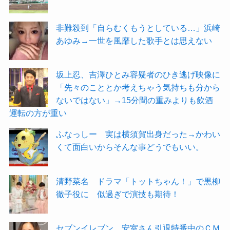
非難殺到「自らむくもうとしている…」浜崎
あゆみ→一世を風靡した歌手とは思えない
坂上忍、吉澤ひとみ容疑者のひき逃げ映像に
「先々のこととか考えちゃう気持ちも分から
ないではない」→15分間の重みよりも飲酒
運転の方が重い
ふなっしー 実は横須賀出身だった→かわい
くて面白いからそんな事どうでもいい。
清野菜名 ドラマ「トットちゃん！」で黒柳
徹子役に 似過ぎで演技も期待！
セブンイレブン、安室さん引退特番中のＣＭ