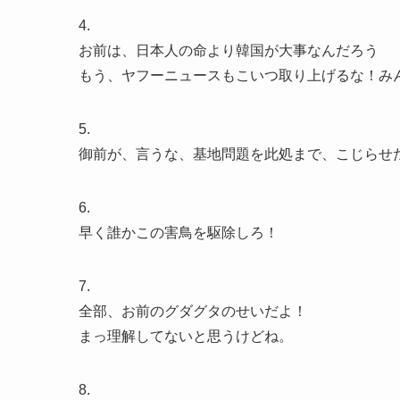
4.
お前は、日本人の命より韓国が大事なんだろう
もう、ヤフーニュースもこいつ取り上げるな！み
5.
御前が、言うな、基地問題を此処まで、こじらせ
6.
早く誰かこの害鳥を駆除しろ！
7.
全部、お前のグダグタのせいだよ！
まっ理解してないと思うけどね。
8.