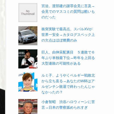
宮迫、渡部建の謝罪会見に言及→
会見でのマスコミの質問は酷いも
のだった
衝突実験で最高点、スバルXVが
世界一安全→カタログスペック上
の欠点はほぼ燃費のみ
巨人、由伸采配裏目 ５連敗で６
年ぶり単独最下位→昨年を上回る
大型連敗の可能性がある
ルミ子、ようやくベルギー戦敗北
から立ち直る→あなたのW杯はア
ルゼンチン敗退で終わったんじゃ
なかったの？
小倉智昭 渋谷ハロウィーンに苦
言→日本の警察舐められすぎ