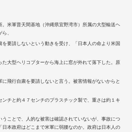
新。米軍普天間基地（沖縄県宜野湾市）所属の大型輸送ヘ
がら、
粛を要請しないという動きを受け、「日本人の命より米国
った大型ヘリコプターから海上に窓が外れて落下した。原
軍に飛行自粛を要請しないと言う。被害情報がないからと
センチと約４７センチのプラスチック製で、重さは約１キ
いうことで、人的な被害は確認されていないが、事故につ
「日本政府はどこまで米軍に弱腰なのか。政府は日本人の