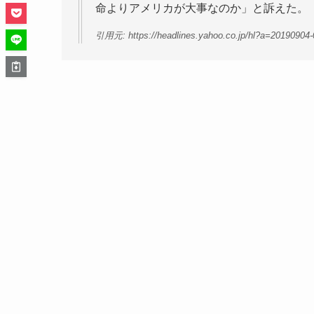
命よりアメリカが大事なのか」と訴えた。
引用元: https://headlines.yahoo.co.jp/hl?a=20190904-