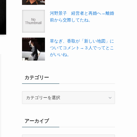
河野景子 経営者と再婚へ→離婚
前から交際してたね。
草なぎ、香取が「新しい地図」に
ついてコメント→３人でってとこ
がいいね。
カテゴリー
カ
テ
ゴ
リ
アーカイブ
ー