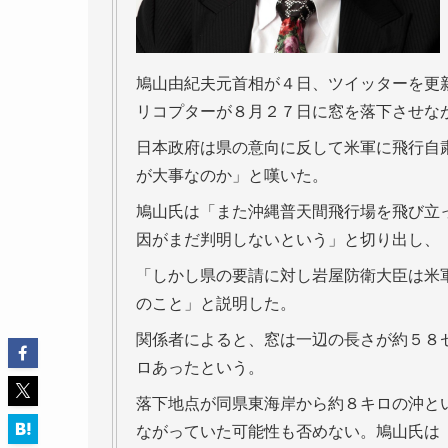
鳩山由紀夫元首相が４日、ツイッターを更
リコプターが８月２７日に窓を落下させな
日本政府は県の意向に反して米軍に飛行自
が大事なのか」と嘆いた。
鳩山氏は「また沖縄普天間飛行場を飛び立
因がまだ判明しないという」と切り出し、
「しかし県の要請に対し岩屋防衛大臣は米
のこと」と説明した。
関係者によると、窓は一辺の長さが約５８
ロあったという。
落下地点が同県東海岸から約８キロの沖と
ながっていた可能性も否めない。鳩山氏は