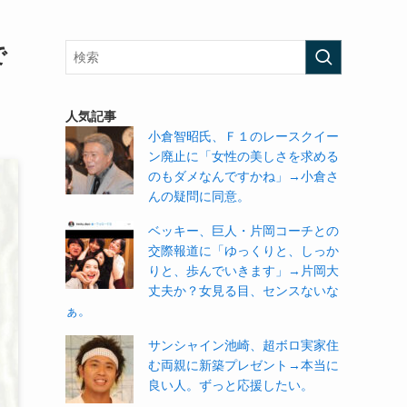
で
人気記事
小倉智昭氏、Ｆ１のレースクイー
ン廃止に「女性の美しさを求める
のもダメなんですかね」→小倉さ
んの疑問に同意。
ベッキー、巨人・片岡コーチとの
交際報道に「ゆっくりと、しっか
りと、歩んでいきます」→片岡大
丈夫か？女見る目、センスないな
ぁ。
サンシャイン池崎、超ボロ実家住
む両親に新築プレゼント→本当に
良い人。ずっと応援したい。