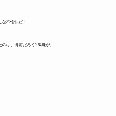
んな不愉快だ！！
たのは、御前だろう?馬鹿が。