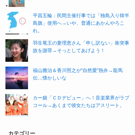
平昌五輪：民間主催行事では「独島入り韓半
島旗」使用へ→いや、普通にあかんやろこ
れ。
羽生竜王の妻理恵さん「申し訳ない」衝突事
故を謝罪→そっとしてあげよう！
福山雅治＆香川照之が“自然愛”熱弁→龍馬
伝…懐かしいな
カー娘「ＣＤデビュー」へ！音楽業界がラブ
コール→あくまで彼女たちはアスリート。
カテゴリー