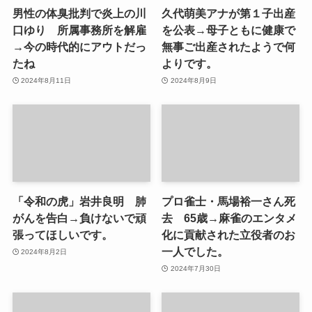
男性の体臭批判で炎上の川
久代萌美アナが第１子出産
口ゆり 所属事務所を解雇
を公表→母子ともに健康で
→今の時代的にアウトだっ
無事ご出産されたようで何
たね
よりです。
2024年8月11日
2024年8月9日
「令和の虎」岩井良明 肺
プロ雀士・馬場裕一さん死
がんを告白→負けないで頑
去 65歳→麻雀のエンタメ
張ってほしいです。
化に貢献された立役者のお
一人でした。
2024年8月2日
2024年7月30日