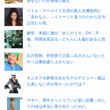
直せないのが身体の衰え
リトル・マーメイド主演の黒人女優批判に
「哀れな人」→イメージと違うのだから文句
は当たり前。
麻世、本紙に激白「全くのうそ」DV、不
倫、同席会見語る→どちらにも嘘があると思
う。
出川哲朗、胆管炎で入院→出川さんいないと
やっぱ番組盛り上がらない
キムタク＆静香次女がモデルデビュー→親は
公表しない方が良かったのでは？
マギー、背中ざっくりワンピ姿に反響→出た
ての頃は本当に美少女だったのに。