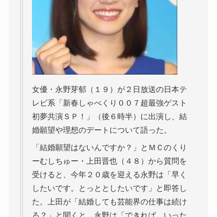
女優・永野芽郁（１９）が２日放送の日本テ
レビ系「新春しゃべくり００７超最強ゲスト
初夢共演ＳＰ！」（後６時半）に出演し、結
婚願望や理想のデートについて語った。
「結婚願望はないんですか？」とＭＣのくり
ーむしちゅー・上田晋也（４８）から質問を
受けると、今年２０歳を迎える永野は「早く
したいです。とっととしたいです」と即答し
た。上田が「結婚しても芸能界の仕事は続け
る？」と聞くと、永野は「できれば、いった