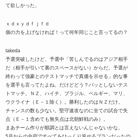
て欲しかった。
ｘｄｘｙｄｆｊｆｄ
個の力を上げなければ！って何年同じこと言ってるの？
takeda
予選突破したけど、予選中「苦しんでるのはアジア相手
だ（相手が引いて裏のスペースがない）からだ。予選が
終わって強豪とのテストマッチで真価を示せる」的な事
を選手も言ってたよね。だけどどう？パッとしないテス
トマッチ。ＮＺ、ハイチ、ブラジル、ベルギー、マリ、
ウクライナ（Ｅ－１除く）。勝利したのはＮＺだけ。
チャンスの数も少ない。堅守速攻なのに全ての試合で失
点（Ｅ－１含めても無失点は北朝鮮戦のみ）。
まあチーム作りが順調とは言えないんじゃないかな。
5月からの合宿ですべてをひっくり返せるプランだったの