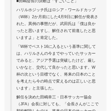
■田嶋会長の決断は「すごいこと」
ハリルホジッチ氏はロシア・ワールドカップ
（W杯）2か月前にした4月9日に解任が発表さ
れた。異例の事態だが、武田氏は「僕は良か
ったと思いますし、解任されて前進したと思
いますよ」と肯定した。
「W杯でベスト16に入るという基準に関して
は、ハリルさんの今までやっていたサッカー
でみると、アジア予選は突破したけど、厳し
いかなと、交代して良かったと思います。W
杯の次という目標でなく、将来の日本のこと
を考えたら今の時点で変えるのは正しいと思
います」と主張した。
解任を決めた田嶋幸三・日本サッカー協会
（JFA）会長に対しても、「会長さんがここで
契約解除したのは、将来の日本のサッカーの