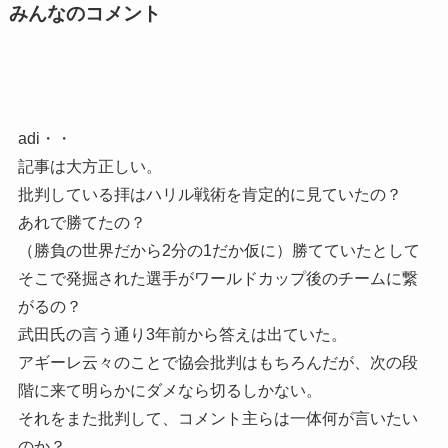
みんなのコメント
adi・・
記事は大方正しい。
批判している拝はハリル戦術を肯定的に見ていたの？
あれで勝てたの？
（勝負の世界だから2分の1だか仮に）勝てていたとして
そこで発掘された選手がワールドカップ後のチームに繋
がるの？
武田氏の言う通り3年前から答えは出ていた。
アギーレ云々のことで協会批判はもちろんだが、次の段
階に来て明らかにダメなら切るしかない。
それをまた批判して、コメント主らは一体何が言いたい
のか？