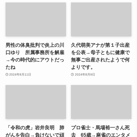
男性の体臭批判で炎上の川
久代萌美アナが第１子出産
口ゆり 所属事務所を解雇
を公表→母子ともに健康で
→今の時代的にアウトだっ
無事ご出産されたようで何
たね
よりです。
2024年8月11日
2024年8月9日
「令和の虎」岩井良明 肺
プロ雀士・馬場裕一さん死
がんを告白→負けないで頑
去 65歳→麻雀のエンタメ