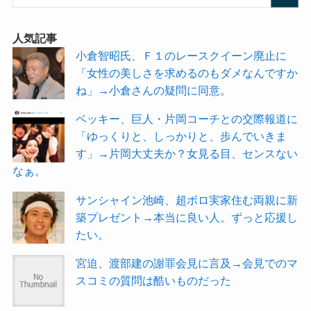
人気記事
小倉智昭氏、Ｆ１のレースクイーン廃止に
「女性の美しさを求めるのもダメなんですか
ね」→小倉さんの疑問に同意。
ベッキー、巨人・片岡コーチとの交際報道に
「ゆっくりと、しっかりと、歩んでいきま
す」→片岡大丈夫か？女見る目、センスない
なぁ。
サンシャイン池崎、超ボロ実家住む両親に新
築プレゼント→本当に良い人。ずっと応援し
たい。
宮迫、渡部建の謝罪会見に言及→会見でのマ
スコミの質問は酷いものだった