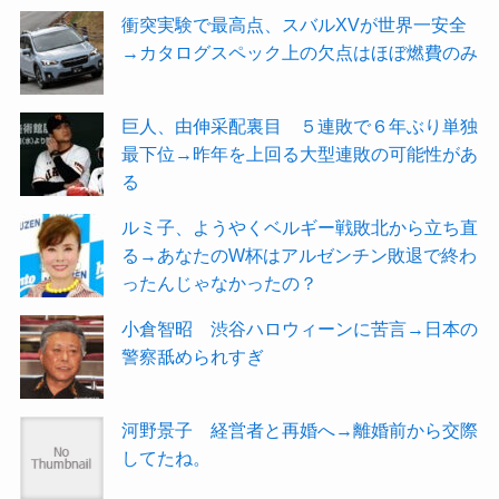
衝突実験で最高点、スバルXVが世界一安全
→カタログスペック上の欠点はほぼ燃費のみ
巨人、由伸采配裏目 ５連敗で６年ぶり単独
最下位→昨年を上回る大型連敗の可能性があ
る
ルミ子、ようやくベルギー戦敗北から立ち直
る→あなたのW杯はアルゼンチン敗退で終わ
ったんじゃなかったの？
小倉智昭 渋谷ハロウィーンに苦言→日本の
警察舐められすぎ
河野景子 経営者と再婚へ→離婚前から交際
してたね。