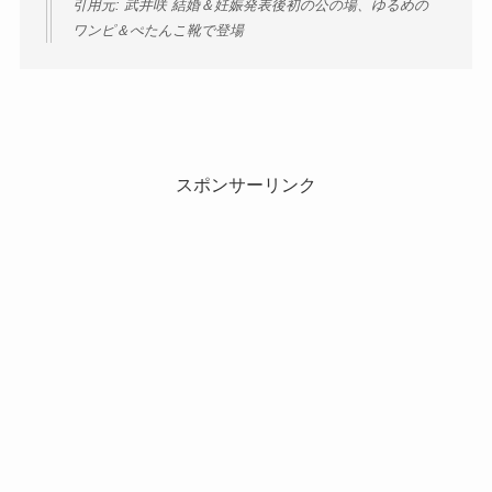
引用元: 武井咲 結婚＆妊娠発表後初の公の場、ゆるめの
ワンピ＆ぺたんこ靴で登場
スポンサーリンク