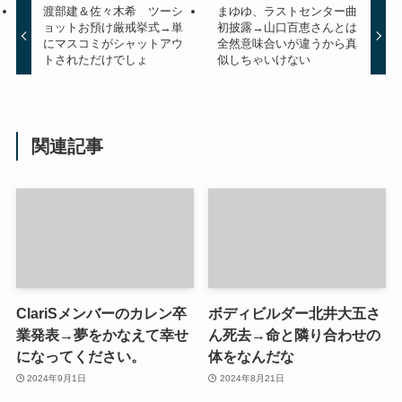
渡部建＆佐々木希 ツーシ
まゆゆ、ラストセンター曲
ョットお預け厳戒挙式→単
初披露→山口百恵さんとは
にマスコミがシャットアウ
全然意味合いが違うから真
トされただけでしょ
似しちゃいけない
関連記事
ClariSメンバーのカレン卒
ボディビルダー北井大五さ
業発表→夢をかなえて幸せ
ん死去→命と隣り合わせの
になってください。
体をなんだな
2024年9月1日
2024年8月21日