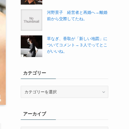
河野景子 経営者と再婚へ→離婚
前から交際してたね。
草なぎ、香取が「新しい地図」に
ついてコメント→３人でってとこ
がいいね。
カテゴリー
カ
テ
ゴ
リ
アーカイブ
ー