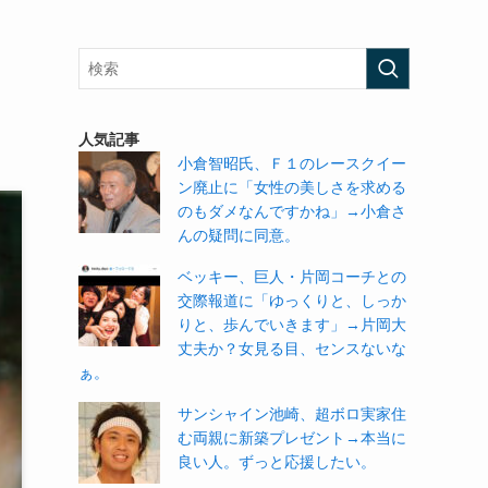
人気記事
小倉智昭氏、Ｆ１のレースクイー
ン廃止に「女性の美しさを求める
のもダメなんですかね」→小倉さ
んの疑問に同意。
ベッキー、巨人・片岡コーチとの
交際報道に「ゆっくりと、しっか
りと、歩んでいきます」→片岡大
丈夫か？女見る目、センスないな
ぁ。
サンシャイン池崎、超ボロ実家住
む両親に新築プレゼント→本当に
良い人。ずっと応援したい。