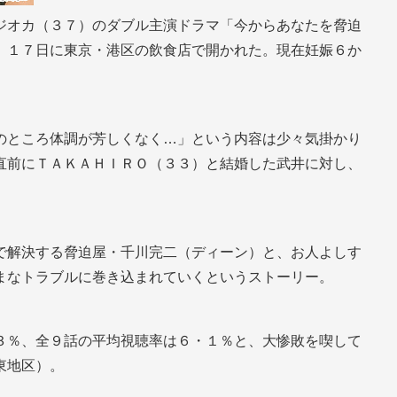
ジオカ（３７）のダブル主演ドラマ「今からあなたを脅迫
、１７日に東京・港区の飲食店で開かれた。現在妊娠６か
のところ体調が芳しくなく…」という内容は少々気掛かり
直前にＴＡＫＡＨＩＲＯ（３３）と結婚した武井に対し、
で解決する脅迫屋・千川完二（ディーン）と、お人よしす
まなトラブルに巻き込まれていくというストーリー。
３％、全９話の平均視聴率は６・１％と、大惨敗を喫して
東地区）。