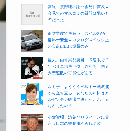
宮迫、渡部建の謝罪会見に言及→
会見でのマスコミの質問は酷いも
のだった
衝突実験で最高点、スバルXVが
世界一安全→カタログスペック上
の欠点はほぼ燃費のみ
巨人、由伸采配裏目 ５連敗で６
年ぶり単独最下位→昨年を上回る
大型連敗の可能性がある
ルミ子、ようやくベルギー戦敗北
から立ち直る→あなたのW杯はア
ルゼンチン敗退で終わったんじゃ
なかったの？
小倉智昭 渋谷ハロウィーンに苦
言→日本の警察舐められすぎ