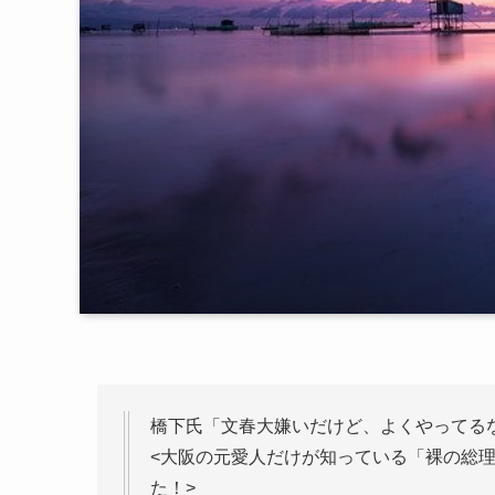
橋下氏「文春大嫌いだけど、よくやってる
<大阪の元愛人だけが知っている「裸の総理
た！>