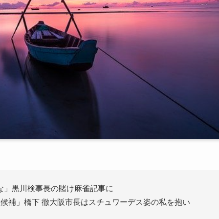
な」黒川検事長の賭け麻雀記事に
候補」橋下 徹大阪市長はスチュワーデス姿の私を抱い