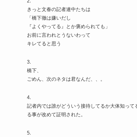
2.
きっと文春の記者連中たちは
「橋下徹は嫌いだし
『よくやってる』とか褒められても」
お前に言われとうないわって
キレてると思う
3.
橋下、
ごめん、次のネタは君なんだ、、。
4.
記者内では誰がどういう接待してるか大体知って
る事が改めて証明された。
5.