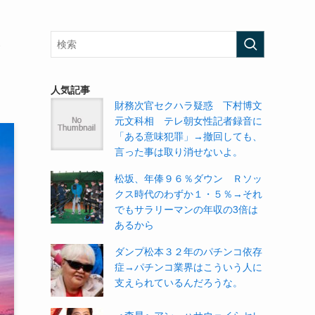
→
人気記事
財務次官セクハラ疑惑 下村博文
元文科相 テレ朝女性記者録音に
「ある意味犯罪」→撤回しても、
言った事は取り消せないよ。
松坂、年俸９６％ダウン Ｒソッ
クス時代のわずか１・５％→それ
でもサラリーマンの年収の3倍は
あるから
ダンプ松本３２年のパチンコ依存
症→パチンコ業界はこういう人に
支えられているんだろうな。