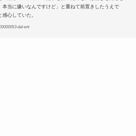
、本当に嫌いなんですけど」と重ねて前置きしたうえで
と感心していた。
00000053-dal-ent