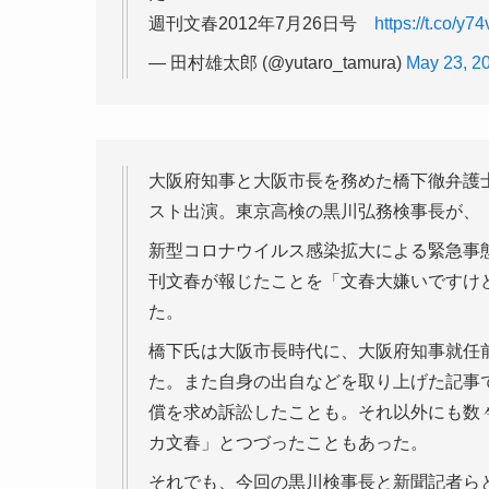
週刊文春2012年7月26日号
https://t.co/y
— 田村雄太郎 (@yutaro_tamura)
May 23, 2
大阪府知事と大阪市長を務めた橋下徹弁護
スト出演。東京高検の黒川弘務検事長が、
新型コロナウイルス感染拡大による緊急事
刊文春が報じたことを「文春大嫌いですけ
た。
橋下氏は大阪市長時代に、大阪府知事就任
た。また自身の出自などを取り上げた記事
償を求め訴訟したことも。それ以外にも数
カ文春」とつづったこともあった。
それでも、今回の黒川検事長と新聞記者ら