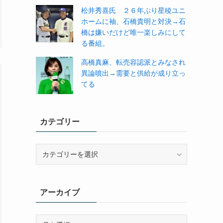
松井秀喜氏 ２６年ぶり星稜ユニ
ホームに袖、石橋貴明と対決→石
橋は嫌いだけど唯一楽しみにして
る番組。
高橋真麻、転売容認派とみなされ
異論噴出→需要と供給が成り立っ
てる
カテゴリー
カ
テ
ゴ
リ
アーカイブ
ー
ア