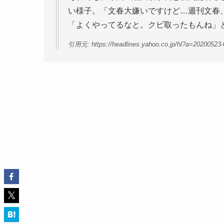
い様子。「文春大嫌いですけど…週刊文春
「よくやってるなと。クビ取ったもんね」
引用元: https://headlines.yahoo.co.jp/hl?a=20200523-