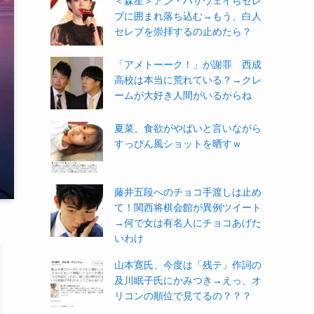
＜森星＞アン・ハサウェイらセレ
ブに囲まれ落ち込む→もう、白人
セレブを崇拝するの止めたら？
「アメトーーク！」が謝罪 西成
高校は本当に荒れている？→クレ
ームが大好き人間がいるからね
夏菜、食欲がやばいと言いながら
すっぴん風ショットを晒すｗ
藤井五段へのチョコ手渡しは止め
て！関西将棋会館が異例ツイート
→何で女は有名人にチョコあげた
いわけ
山本寛氏、今度は「残テ」作詞の
及川眠子氏にかみつき→えっ、オ
リコンの順位で見てるの？？？