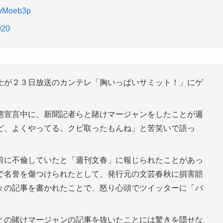
74vMoeb3p
020
士が２３日放送のカンテレ「胸いっぱいサミット！」にゲ
態宣言中に、新聞記者らと賭けマージャンをしたことが週
ど、よくやってる。クビ取ったもんね」と苦笑いで語っ
前に不倫していたと「週刊文春」に報じられたことがあっ
で名誉を傷つけられたとして、発行元の文芸春秋に損害賠
々の記事を書かれたことで、怒り心頭でツイッターに「バ
との賭けマージャンの記事を抜いたことには驚きを隠せな